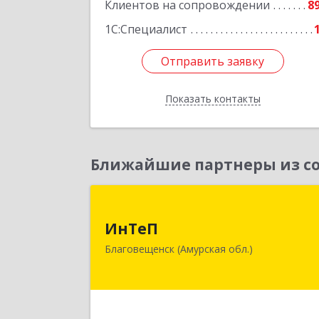
Клиентов на сопровождении
8
Подробне
1С:Специалист
Отправить заявку
Отправить заявку
Показать контакты
Назад
Ближайшие партнеры из со
ИнТе
ИнТеП
675000, Амурская обл, Благовещенс
Благовещенск (Амурская обл.)
г, Горького ул, дом № 172/
Подробне