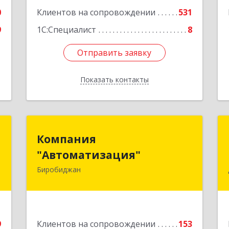
Подробнее
0
Клиентов на сопровождении
531
9
1С:Специалист
8
Отправить заявку
Отправить заявку
Показать контакты
Назад
а
Компания
Компания
"Автоматизация"
"Автоматизация"
к
5
Биробиджан
679016, Еврейская Аобл, Биробиджан
г, Советская ул, дом № 59, кв.3
е
Подробнее
9
Клиентов на сопровождении
153