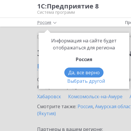
1С:Предприятие 8
Система программ
Россия
Пр
Главная
Сервисы ИТС
1С:Номенклатура
1С:
Информация на сайте будет
отображаться для региона
Заказать 1С:Номенкл
Россия
в Хабаровском крае
Да, все верно
Ознакомьтесь с информационными карт
Выбрать другой
внедрение продукта.
Хабаровск
Комсомольск-на-Амуре
Смотрите также:
Россия
,
Амурская облас
(Якутия)
Партнеры в вашем регионе: