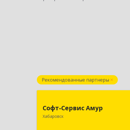
Рекомендованные партнеры
Софт-Сервис Аму
Софт-Сервис Амур
680000, Хабаровский край, Хабаровс
Хабаровск
г, Муравьева-Амурского ул., дом № 4
оф.1