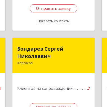
Отправить заявку
Отправить заявку
Показать контакты
Назад
н
Бондарев Сергей
Бондарев Сергей
ч
Николаевич
Николаевич
Корсаков
-
Подробнее
,
2
е
4
Клиентов на сопровождении
7