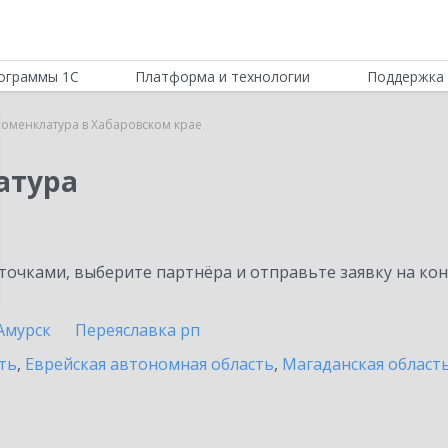
ограммы 1С
Платформа и технологии
Поддержка 
Номенклатура в Хабаровском крае
атура
очками, выберите партнёра и отправьте заявку на ко
Амурск
Переяславка рп
ть
,
Еврейская автономная область
,
Магаданская област