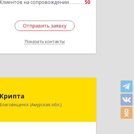
Клиентов на сопровождении
50
Отправить заявку
Отправить заявку
Показать контакты
Назад
Крипта
Крипта
675000, Амурская обл, Благовещенск
Благовещенск (Амурская обл.)
г, Амурская ул, дом № 236, оф.7-8
Подробнее