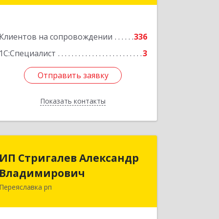
Подробнее
Клиентов на сопровождении
336
1С:Специалист
3
Отправить заявку
Отправить заявку
Показать контакты
Назад
ИП Стригалев Александр
ИП Стригалев Александр
Владимирович
Владимирович
Переяславка рп
682910, Хабаровский край, Имени
Лазо р-н, Переяславка рп, Ленина ул,
дом № 30, оф.1