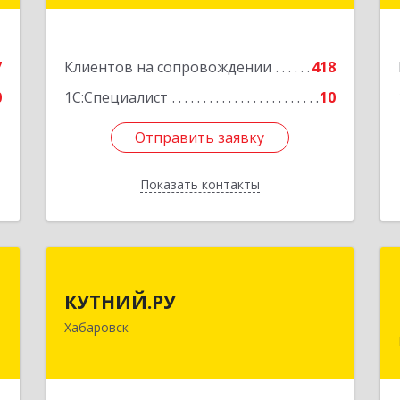
е
Подробнее
7
Клиентов на сопровождении
418
0
1С:Специалист
10
Отправить заявку
Отправить заявку
Показать контакты
Назад
р
КУТНИЙ.РУ
КУТНИЙ.РУ
,
680007, Хабаровский край, Хабаровск
Хабаровск
,
г, Шевчука ул, дом № 42, оф.505
,
2
Подробнее