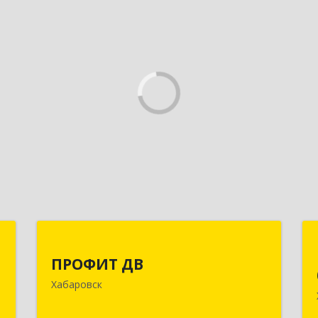
р
ПРОФИТ ДВ
ПРОФИТ ДВ
к
680000, Хабаровский край, Хабаровск
Хабаровск
,
г, Муравьева-Амурского ул, дом № 25,
9
пом.I