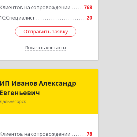
Клиентов на сопровождении
768
1С:Специалист
20
Отправить заявку
Отправить заявку
Показать контакты
Назад
ИП Иванов Александр
ИП Иванов Александр
Евгеньевич
Евгеньевич
Дальнегорск
692446, Приморский край,
Дальнегорск г, Инженерная ул, дом №
28, кв.1
Подробнее
Клиентов на сопровождении
78