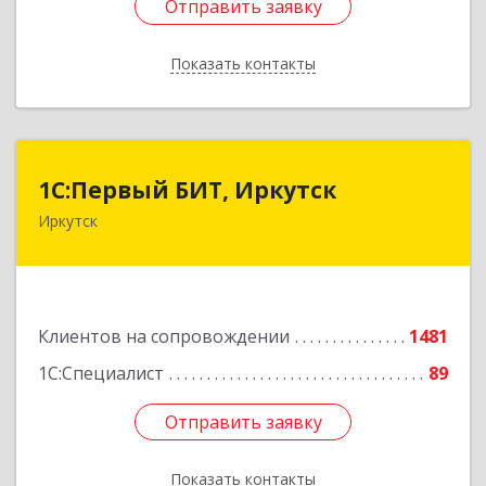
Отправить заявку
Отправить заявку
Показать контакты
Назад
1С:Первый БИТ, Иркутск
1С:Первый БИТ, Иркутск
Иркутск
664007, Иркутская обл, Иркутск г, Декабрьских
Событий ул, дом № 125, оф.500
Подробнее
Клиентов на сопровождении
1481
1С:Специалист
89
Отправить заявку
Отправить заявку
Показать контакты
Назад