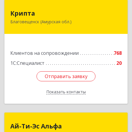
Крипта
Крипта
Благовещенск (Амурская обл.)
675000, Амурская обл, Благовещенск г,
Амурская ул, дом № 236, оф.7-8
Подробнее
Клиентов на сопровождении
768
1С:Специалист
20
Отправить заявку
Отправить заявку
Показать контакты
Назад
Ай-Ти-Эс Альфа
Ай-Ти-Эс Альфа