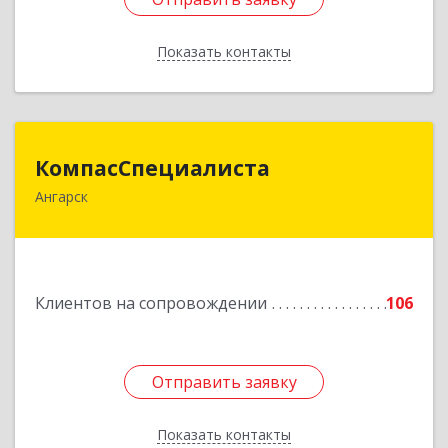
Показать контакты
Назад
КомпасСпециалиста
КомпасСпециалиста
Ангарск
665826, Иркутская обл, Ангарск г, 12А мкр, дом
№ 7, 86
Подробнее
Клиентов на сопровождении
106
Отправить заявку
Отправить заявку
Показать контакты
Назад