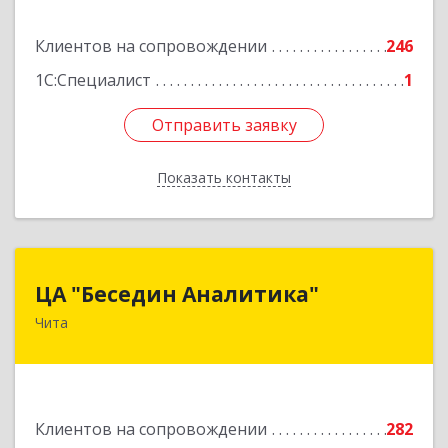
Подробнее
Клиентов на сопровождении
246
1С:Специалист
1
Отправить заявку
Отправить заявку
Показать контакты
Назад
ЦА "Беседин Аналитика"
ЦА "Беседин Аналитика"
Чита
672039, Забайкальский край, Чита г,
Красноярская ул, дом № 24, корпус а, оф.401
Подробнее
Клиентов на сопровождении
282