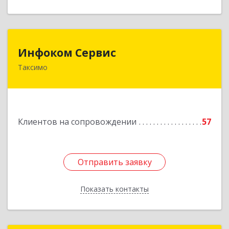
Инфоком Сервис
Инфоком Сервис
Таксимо
671560, Республика Бурятия, Муйский р-н, пгт.
Таксимо, ул. Железнодорожников, дом 14
Подробнее
Клиентов на сопровождении
57
Отправить заявку
Отправить заявку
Показать контакты
Назад