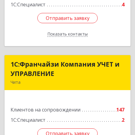
1С:Специалист
4
Отправить заявку
Отправить заявку
Показать контакты
Назад
1С:Франчайзи Компания УЧЕТ и
1С:Франчайзи Компания УЧЕТ и
УПРАВЛЕНИЕ
УПРАВЛЕНИЕ
Чита
672038, Забайкальский край, Чита г, Нагорная
ул, дом № 81а, пом.1
Клиентов на сопровождении
147
Подробнее
1С:Специалист
2
Отправить заявку
Отправить заявку