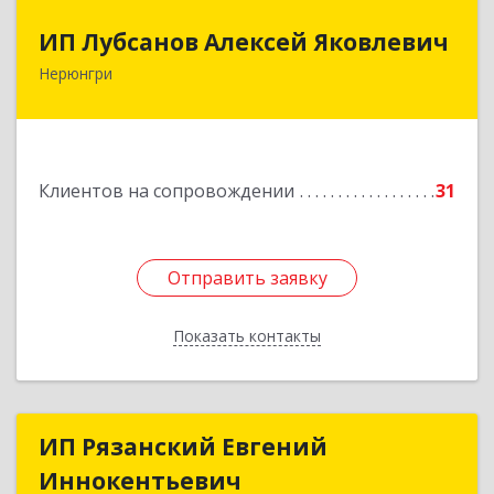
ИП Лубсанов Алексей Яковлевич
ИП Лубсанов Алексей Яковлевич
Нерюнгри
675002, Амурская область, г. Благовещенск, ул.
Краснофлотская ,77/1, кв.38
Подробнее
Клиентов на сопровождении
31
Отправить заявку
Отправить заявку
Показать контакты
Назад
ИП Рязанский Евгений
ИП Рязанский Евгений
Иннокентьевич
Иннокентьевич