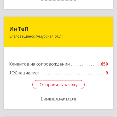
ИнТеП
ИнТеП
Благовещенск (Амурская обл.)
675000, Амурская обл, Благовещенск г,
Горького ул, дом № 172/1
Подробнее
Клиентов на сопровождении
650
1С:Специалист
9
Отправить заявку
Отправить заявку
Показать контакты
Назад