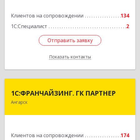
Подробнее
Клиентов на сопровождении
134
1С:Специалист
2
Отправить заявку
Отправить заявку
Показать контакты
Назад
1С:ФРАНЧАЙЗИНГ. ГК ПАРТНЕР
1С:ФРАНЧАЙЗИНГ. ГК ПАРТНЕР
Ангарск
665813, Иркутская обл, Ангарск г, 81 кв-л,
строение 3, оф.104
Подробнее
Клиентов на сопровождении
174