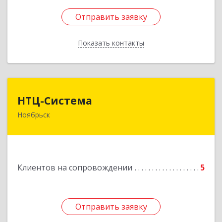
Отправить заявку
Отправить заявку
Показать контакты
Назад
НТЦ-Система
НТЦ-Система
Ноябрьск
629804, Ямало-Ненецкий АО, Ноябрьск г, 60 лет
СССР ул, дом № 39
Подробнее
Клиентов на сопровождении
5
Отправить заявку
Отправить заявку