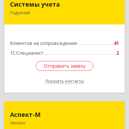
Системы учета
Радужный
628462, Ханты-Мансийский Автономный округ
- Югра АО, Радужный г, 3-й мкр, дом № 1
Подробнее
Клиентов на сопровождении
41
1С:Специалист
2
Отправить заявку
Отправить заявку
Показать контакты
Назад
Аспект-М
Аспект-М
Мегион
628681, Ханты-Мансийский Автономный округ