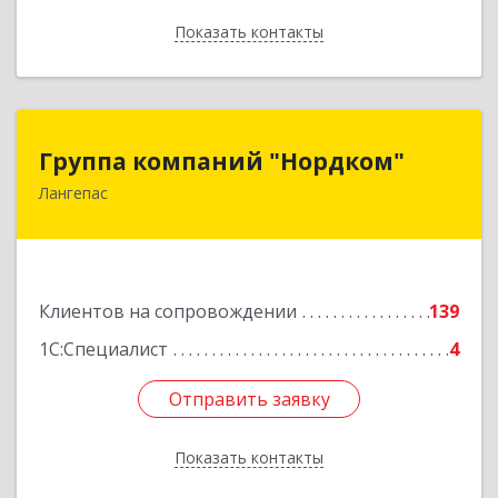
Показать контакты
Назад
Группа компаний "Нордком"
Группа компаний "Нордком"
Лангепас
628672, Тюменская обл, Лангепас г., Солнечная
ул., дом № 21/1, каб.313
Подробнее
Клиентов на сопровождении
139
1С:Специалист
4
Отправить заявку
Отправить заявку
Показать контакты
Назад