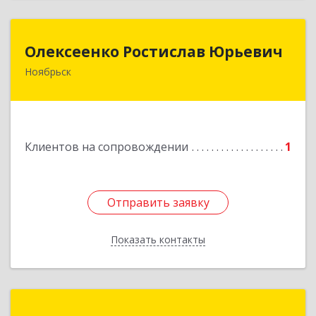
Олексеенко Ростислав Юрьевич
Олексеенко Ростислав Юрьевич
Ноябрьск
629804, Ямало-Ненецкий АО, Ноябрьск г,
УТАДС п, дом № 84, кв.2
Подробнее
Клиентов на сопровождении
1
Отправить заявку
Отправить заявку
Показать контакты
Назад
ИП Семчук Игорь Игоревич