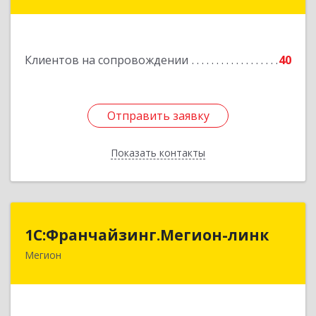
- Югра АО, Мегион г, Строителей ул, дом № 2/3
Подробнее
Клиентов на сопровождении
40
Отправить заявку
Отправить заявку
Показать контакты
Назад
1С:Франчайзинг.Мегион-линк
1С:Франчайзинг.Мегион-линк
Мегион
Подробнее