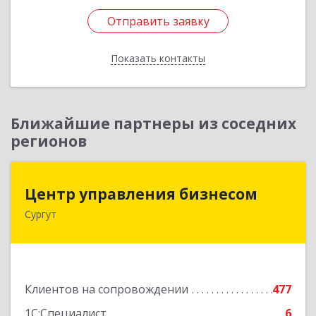
Отправить заявку
Отправить заявку
Показать контакты
Назад
Ближайшие партнеры из соседних
регионов
Центр управления бизнесом
Центр управления бизнесом
Сургут
628403, Ханты-Мансийский Автономный округ
- Югра АО, Сургут г, Мира пр-кт, дом № 56, кв.2
Подробнее
Клиентов на сопровождении
477
1С:Специалист
6