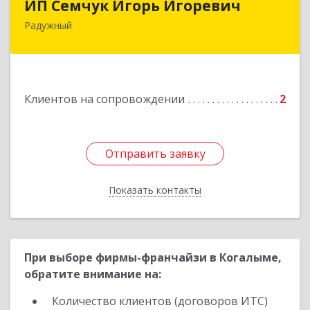
ИП Семчук Игорь Игоревич
Радужный
628464, ХМАО-Югра, г. Радужный, 1 мкн.,
строение 43
Подробнее
Клиентов на сопровождении
2
Отправить заявку
Отправить заявку
Показать контакты
Назад
При выборе фирмы-франчайзи в Когалыме,
обратите внимание на:
Количество клиентов (договоров ИТС)