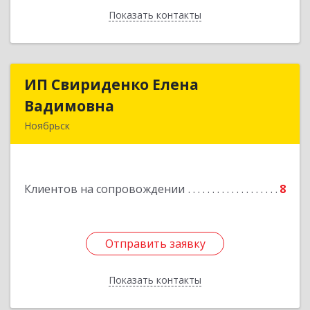
Показать контакты
Назад
ИП Свириденко Елена
ИП Свириденко Елена
Вадимовна
Вадимовна
Ноябрьск
629805, ЯНАО, Тюменская обл., г Ноябрьск,
ул.Магистральная д.65 ,кв.23
Клиентов на сопровождении
8
Подробнее
Отправить заявку
Отправить заявку
Показать контакты
Назад