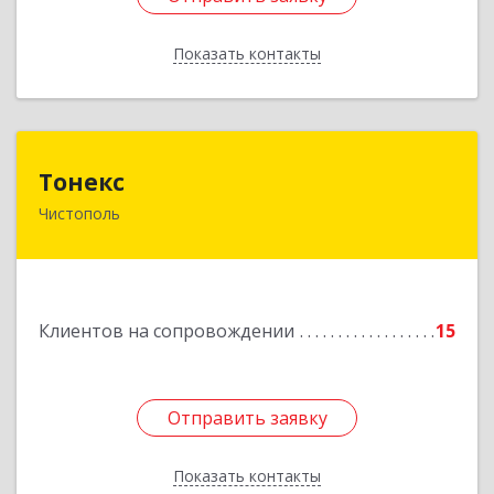
Показать контакты
Назад
Тонекс
Тонекс
Чистополь
422980, Татарстан Респ, Чистопольский р-н,
Чистополь г, К.Маркса ул, дом № 23, кв.10
Подробнее
Клиентов на сопровождении
15
Отправить заявку
Отправить заявку
Показать контакты
Назад