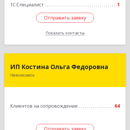
1С:Специалист
1
Отправить заявку
Отправить заявку
Показать контакты
Назад
ИП Костина Ольга Федоровна
ИП Костина Ольга Федоровна
Нижнекамск
Подробнее
Клиентов на сопровождении
64
Отправить заявку
Отправить заявку