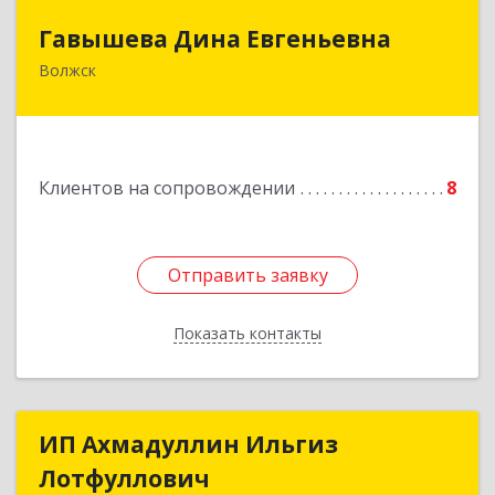
Гавышева Дина Евгеньевна
Гавышева Дина Евгеньевна
Волжск
Подробнее
Клиентов на сопровождении
8
Отправить заявку
Отправить заявку
Показать контакты
Назад
ИП Ахмадуллин Ильгиз
ИП Ахмадуллин Ильгиз
Лотфуллович
Лотфуллович