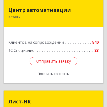
Центр автоматизации
Центр автоматизации
Казань
420133, Татарстан Респ, Казань г, Ямашева пр-
кт, дом № 92
Подробнее
Клиентов на сопровождении
840
1С:Специалист
83
Отправить заявку
Отправить заявку
Показать контакты
Назад
Лист-НК
Лист-НК