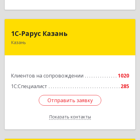
1С-Рарус Казань
1С-Рарус Казань
Казань
420088, Татарстан Респ, Казань г, Победы пр-
кт, дом № 159
Подробнее
Клиентов на сопровождении
1020
1С:Специалист
285
Отправить заявку
Отправить заявку
Показать контакты
Назад