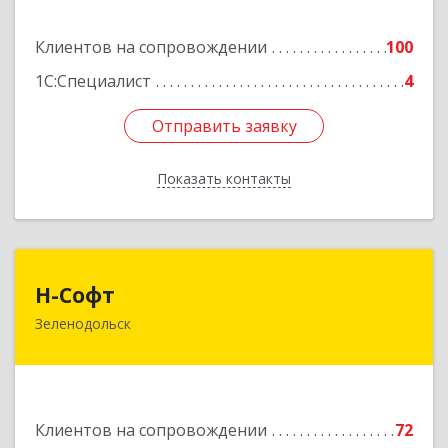
Подробнее
Клиентов на сопровождении
100
1С:Специалист
4
Отправить заявку
Отправить заявку
Показать контакты
Назад
Н-Софт
Н-Софт
Зеленодольск
422521, Татарстан Респ (Татарстан),
Зеленодольский р-н, Зеленодольск г,
Универсиады ул, дом № 1
Подробнее
Клиентов на сопровождении
72