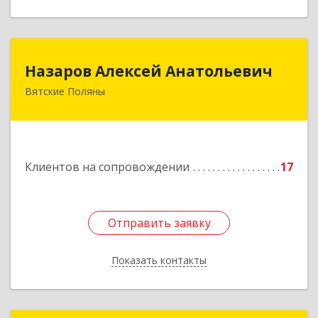
Назаров Алексей Анатольевич
Назаров Алексей Анатольевич
Вятские Поляны
612964,Кировская обл,город Вятские Поляны
г.о.,Вятские Поляны г,Кирова ул,д. 8,кв. 55
Подробнее
Клиентов на сопровождении
17
Отправить заявку
Отправить заявку
Показать контакты
Назад