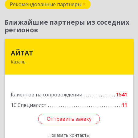
Рекомендованные партнеры
Ближайшие партнеры из соседних
регионов
АЙТАТ
АЙТАТ
Казань
420097, Татарстан Респ, г.о. город Казань,
Казань г, Лейтенанта Шмидта ул, дом № 35А,
пом.203
Подробнее
Клиентов на сопровождении
1541
1С:Специалист
11
Отправить заявку
Отправить заявку
Показать контакты
Назад