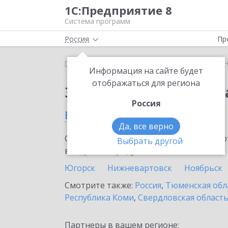
1С:Предприятие 8
Система программ
Россия
Пр
Главная
Сервисы ИТС
1С:Номенклатура
1С:
Информация на сайте будет
отображаться для региона
Заказать 1С:Номенкл
Россия
в Пыть-Яхе
Да, все верно
Ознакомьтесь с информационными карт
Выбрать другой
внедрение продукта.
Югорск
Нижневартовск
Ноябрьск
Смотрите также:
Россия
,
Тюменская обл
Республика Коми
,
Свердловская област
Партнеры в вашем регионе: