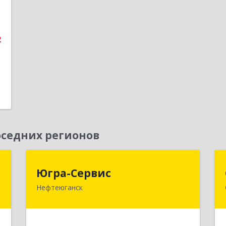
2
1
е
2
седних регионов
я
Югра-Сервис
Югра-Сервис
м
Нефтеюганск
628303, Ханты-Мансийский
Автономный округ - Югра АО,
й
Нефтеюганск г, 6-й мкр, дом № 3,
т
кв.175