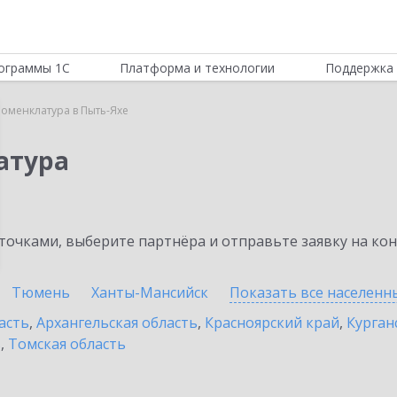
ограммы 1С
Платформа и технологии
Поддержка 
Номенклатура в Пыть-Яхе
атура
очками, выберите партнёра и отправьте заявку на ко
Тюмень
Ханты-Мансийск
Показать все населен
асть
,
Архангельская область
,
Красноярский край
,
Курган
ь
,
Томская область