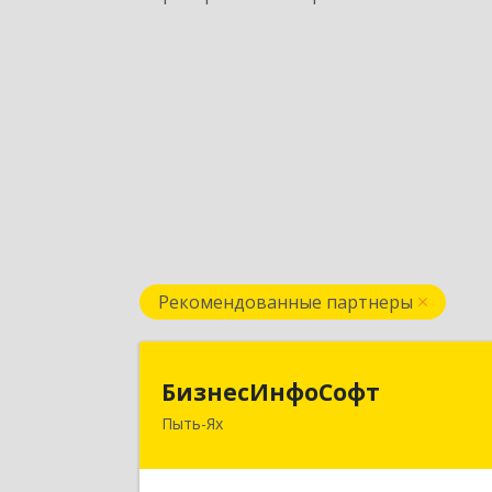
Рекомендованные партнеры
БизнесИнфоСоф
БизнесИнфоСофт
Пыть-Ях
628380, Ханты-Мансийски
Автономный округ - Югра АО, Пыть
Ях г, 2 Нефтяников мкр, дом № 11