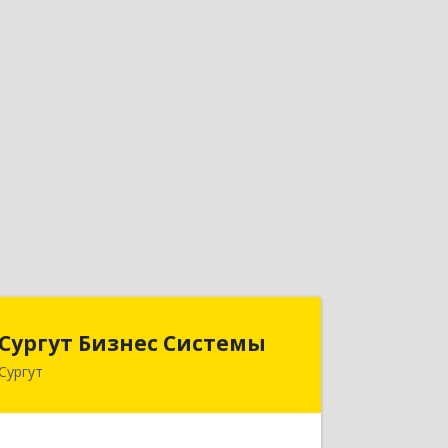
Сургут Бизнес Системы
Сургут Бизнес Системы
Сургут
628406, Ханты-Мансийский
Автономный округ - Югра АО, Сургут
г, 30 лет Победы ул, дом № 44, корпус
А, оф.304