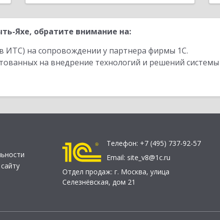
ть-Яхе, обратите внимание на:
в ИТС) на сопровождении у партнера фирмы 1С.
стованных на внедрение технологий и решений системы
Телефон:
+7 (495) 737-92-57
льности
Email:
site_v8@1c.ru
 сайту
Отдел продаж:
г. Москва
,
улица
Селезнёвская, дом 21