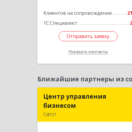
кв.5
Клиентов на сопровождении
2
Подробне
1С:Специалист
Отправить заявку
Отправить заявку
Показать контакты
Назад
Ближайшие партнеры из со
Центр управления
Центр управлени
бизнесом
бизнесо
Сургут
628403, Ханты-Мансийски
Автономный округ - Югра АО, Сургу