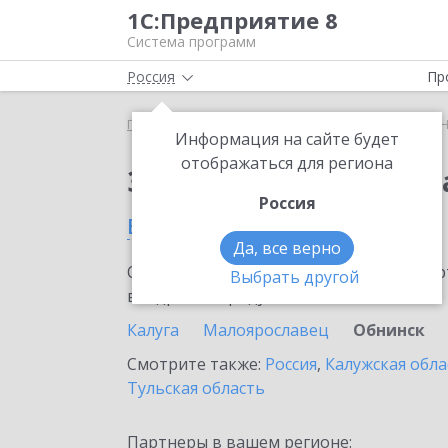
1С:Предприятие 8
Система программ
Россия
Пр
Главная
Сервисы ИТС
1С:Номенклатура
1С:
Информация на сайте будет
отображаться для региона
Заказать 1С:Номенкл
Россия
в Обнинске
Да, все верно
Ознакомьтесь с информационными карт
Выбрать другой
внедрение продукта.
Калуга
Малоярославец
Обнинск
Смотрите также:
Россия
,
Калужская обла
Тульская область
Партнеры в вашем регионе: