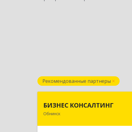
Рекомендованные партнеры
БИЗНЕС КОНСАЛТИН
БИЗНЕС КОНСАЛТИНГ
Обнинск
249032, Калужская обл, Обнинск г
Курчатова ул, дом № 27/2, пом.28