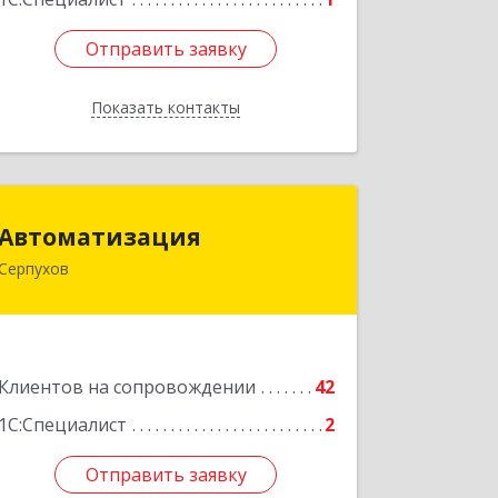
Отправить заявку
Отправить заявку
Показать контакты
Назад
Автоматизация
Автоматизация
Серпухов
142205, Московская обл, Серпухов г,
Комсомольская ул, дом № 4а, кв.136
Подробнее
Клиентов на сопровождении
42
1С:Специалист
2
Отправить заявку
Отправить заявку