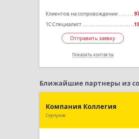
Подробне
Клиентов на сопровождении
9
1С:Специалист
1
Отправить заявку
Отправить заявку
Показать контакты
Назад
Ближайшие партнеры из со
Компания Коллеги
Компания Коллегия
Серпухов
142211, Московская обл, Серпухов г
Оборонная ул, дом № 1