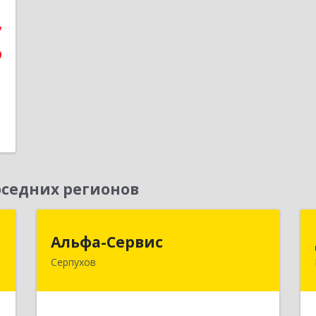
е
7
9
седних регионов
я
Альфа-Сервис
Альфа-Сервис
Серпухов
,
142200, Московская обл, Серпухов г,
9
Красноармейская ул, дом № 35/60