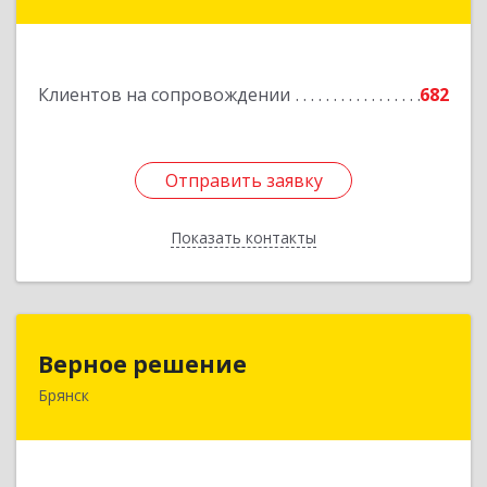
дом № 4, оф.403
Подробнее
Клиентов на сопровождении
682
Отправить заявку
Отправить заявку
Показать контакты
Назад
Верное решение
Верное решение
Брянск
241035, Брянская обл, Брянск г, Ульянова ул,
дом № 4, оф.307
Подробнее