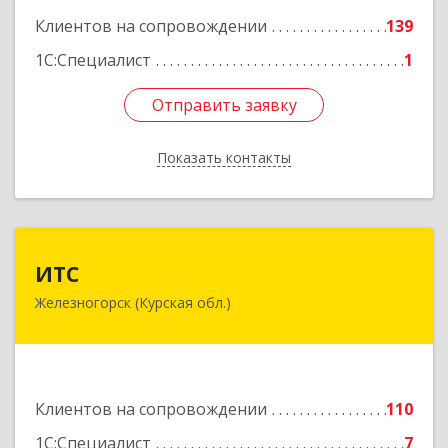
Клиентов на сопровождении
139
1С:Специалист
1
Отправить заявку
Отправить заявку
Показать контакты
Назад
ИТС
ИТС
Железногорск (Курская обл.)
307178, Курская обл, Железногорск г,
Димитрова ул, дом № 3, корпус 5, оф.5
Подробнее
Клиентов на сопровождении
110
1С:Специалист
7