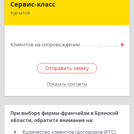
Сервис-класс
Курчатов
307251, Курская обл, Курчатовский р-н,
Курчатов г, Коммунистический пр-т, дом № 30,
корпус А
Подробнее
Клиентов на сопровождении
6
Отправить заявку
Отправить заявку
Показать контакты
Назад
При выборе фирмы-франчайзи в Брянской
области, обратите внимание на:
Количество клиентов (договоров ИТС)