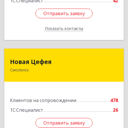
1С:Специалист
42
Отправить заявку
Отправить заявку
Показать контакты
Назад
Новая Цефея
Новая Цефея
Смоленск
214018, Смоленская обл, Смоленск г, Раевского
ул, дом № 10
Подробнее
Клиентов на сопровождении
478
1С:Специалист
26
Отправить заявку
Отправить заявку