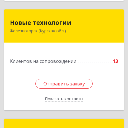
Новые технологии
Новые технологии
Железногорск (Курская обл.)
307170, Курская обл, Железногорский р-н,
Железногорск г, Автолюбителей пер, дом № 5,
офис 7
Подробнее
Клиентов на сопровождении
13
Отправить заявку
Отправить заявку
Показать контакты
Назад
Сервис-класс