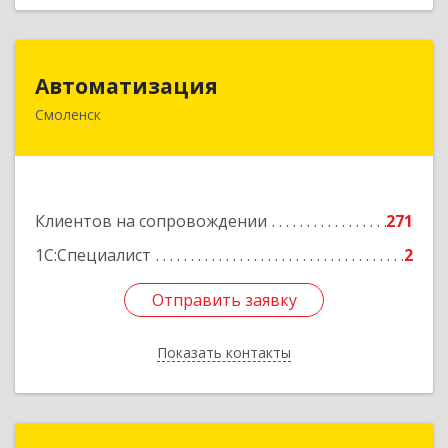
Автоматизация
Автоматизация
Смоленск
214019, Смоленская обл, Смоленск г, Марии
Октябрьской ул, дом № 16, оф.107
Подробнее
Клиентов на сопровождении
271
1С:Специалист
2
Отправить заявку
Отправить заявку
Показать контакты
Назад