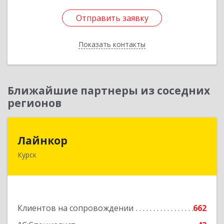
Отправить заявку
Отправить заявку
Показать контакты
Назад
Ближайшие партнеры из соседних
регионов
Лайнкор
Лайнкор
Курск
305021, Курская обл, Курск г, Победы пр-кт, дом
№ 10, оф.№64
Подробнее
Клиентов на сопровождении
662