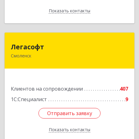
Показать контакты
Назад
Легасофт
Легасофт
Смоленск
214018, Смоленская обл, Смоленск г, Ново-
Рославльская ул, дом № 13
Подробнее
Клиентов на сопровождении
407
1С:Специалист
9
Отправить заявку
Отправить заявку
Показать контакты
Назад