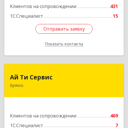
Клиентов на сопровождении
431
1С:Специалист
15
Отправить заявку
Отправить заявку
Показать контакты
Назад
Ай Ти Сервис
Ай Ти Сервис
Брянск
241035, Брянская обл, Брянск г, Брянской
Пролетарской Дивизии ул, дом № 9
Подробнее
Клиентов на сопровождении
469
1С:Специалист
7