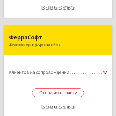
Показать контакты
Назад
ФерраСофт
ФерраСофт
Железногорск (Курская обл.)
307179, Курская обл, Железногорск г, Ленина ул,
дом № 92, корпус 1, оф.2-34
Подробнее
Клиентов на сопровождении
47
Отправить заявку
Отправить заявку
Показать контакты
Назад