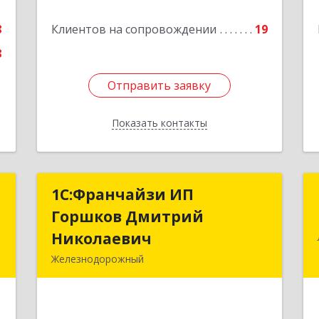
е
Подробнее
8
Клиентов на сопровождении
19
8
Отправить заявку
Отправить заявку
Показать контакты
Назад
т
1С:Франчайзи ИП
1С:Франчайзи ИП
Горшков Дмитрий
Горшков Дмитрий
,
Николаевич
Николаевич
7
Железнодорожный
143980, Московская обл,
е
Железнодорожный г, Пролетарская
ул, дом № 10, кв.25