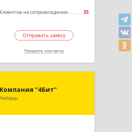
Подробнее
Клиентов на сопровождении
35
Отправить заявку
Отправить заявку
Показать контакты
Назад
Компания "4Бит"
Компания "4Бит"
140006, Московская обл, Люберецкий
Люберцы
р-н, Люберцы г, Октябрьский пр-кт,
дом № 380"П", кв.27
Подробнее