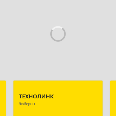
р
ТЕХНОЛИНК
ч
ТЕХНОЛИНК
140014, г.Люберцы, Октябрьский
Люберцы
просп., д.373
,
3