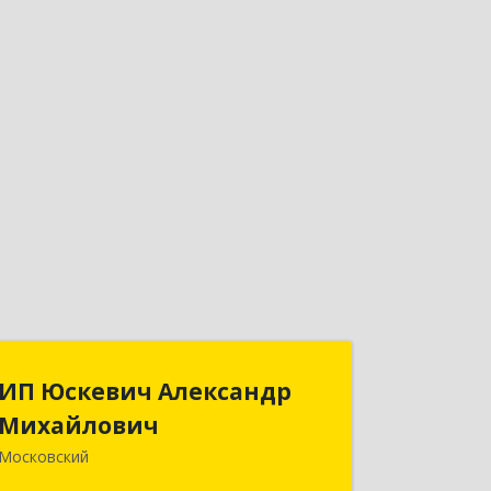
ИП Юскевич Александр
ИП Юскевич Александр
Михайлович
Михайлович
Московский
108811, Москва г, Московский г,
Москвитина ул, дом № 3, корпус 1,