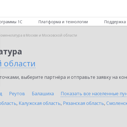
ограммы 1С
Платформа и технологии
Поддержка 
Номенклатура в Москве и Московской области
атура
й области
очками, выберите партнёра и отправьте заявку на ко
д
Реутов
Балашиха
Показать все населенные
пу
область
,
Калужская область
,
Рязанская область
,
Смоленск