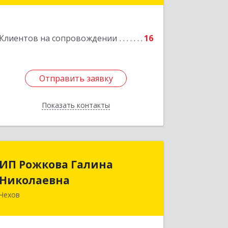
кв.97
Подробнее
Клиентов на сопровождении
16
Отправить заявку
Отправить заявку
Показать контакты
Назад
ИП Рожкова Галина
ИП Рожкова Галина
Николаевна
Николаевна
Чехов
142306, Московская обл, Чеховский р-
н, Чехов г, Лопасненская ул, дом № 7,
кв.99