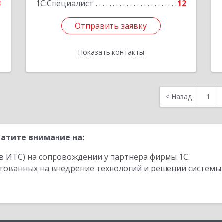
3
1С:Специалист
12
Отправить заявку
Отправить заявку
Показать контакты
Назад
<
Назад
1
атите внимание на:
в ИТС) на сопровождении у партнера фирмы 1С.
стованных на внедрение технологий и решений системы