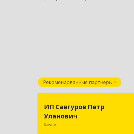
Рекомендованные партнеры
ИП Савгуров Пет
ИП Савгуров Петр
Уланови
Уланович
Химки
141407, Московская обл, Химки г
Молодежная ул, дом № 68, кв.44