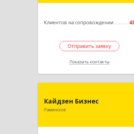
Подробне
Клиентов на сопровождении
4
Отправить заявку
Отправить заявку
Показать контакты
Назад
Кайдзен Бизне
Кайдзен Бизнес
140165, Московская обл, Раменское г
Раменское
Гжельского Кирпичного Завода п
дом № 11, кв.1