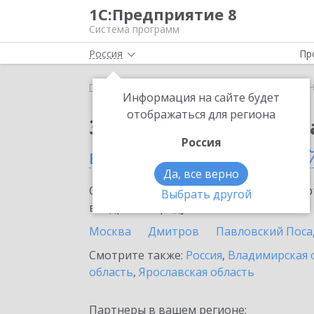
1С:Предприятие 8
Система программ
Россия
Пр
Главная
Сервисы ИТС
1С:Номенклатура
1С:
Информация на сайте будет
отображаться для региона
Заказать 1С:Номенкл
Россия
в Москве и Московско
Да, все верно
Ознакомьтесь с информационными карт
Выбрать другой
внедрение продукта.
Москва
Дмитров
Павловский Поса
Смотрите также:
Россия
,
Владимирская 
область
,
Ярославская область
Партнеры в вашем регионе: