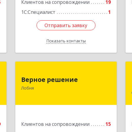
5
Клиентов на сопровождении
19
Подробнее
1С:Специалист
1
Отправить заявку
Отправить заявку
Показать контакты
Назад
с
Верное решение
Верное решение
,
141730, Московская обл, Лобня г,
Лобня
3
Чехова ул, дом № 12, кв.68
е
Подробнее
9
Клиентов на сопровождении
15