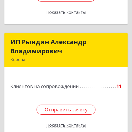
Показать контакты
Назад
ИП Рындин Александр
ИП Рындин Александр
Владимирович
Владимирович
Короча
309 201, Белгородская обл, Корочанский р-н,
Дальняя Игуменка с, Кураковка ул, дом № 76
Клиентов на сопровождении
11
Подробнее
Отправить заявку
Отправить заявку
Показать контакты
Назад