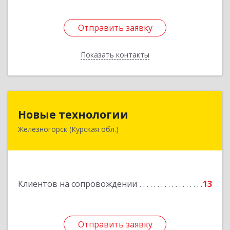
Отправить заявку
Отправить заявку
Показать контакты
Назад
Новые технологии
Новые технологии
Железногорск (Курская обл.)
307170, Курская обл, Железногорский р-н,
Железногорск г, Автолюбителей пер, дом № 5,
офис 7
Подробнее
Клиентов на сопровождении
13
Отправить заявку
Отправить заявку