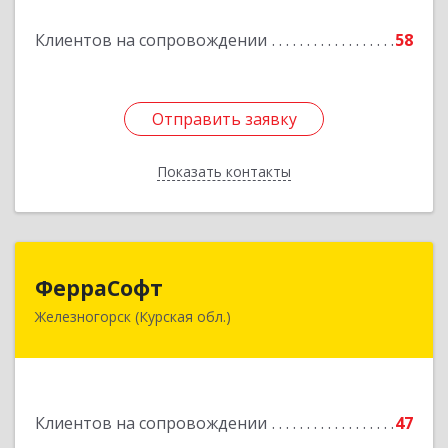
Подробнее
Клиентов на сопровождении
58
Отправить заявку
Отправить заявку
Показать контакты
Назад
ФерраСофт
ФерраСофт
Железногорск (Курская обл.)
307179, Курская обл, Железногорск г, Ленина ул,
дом № 92, корпус 1, оф.2-34
Подробнее
Клиентов на сопровождении
47