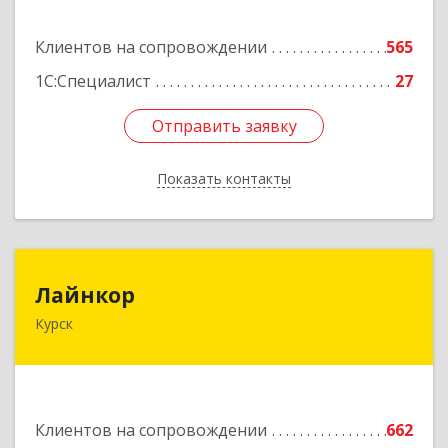
Подробнее
Клиентов на сопровождении
565
1С:Специалист
27
Отправить заявку
Отправить заявку
Показать контакты
Назад
Лайнкор
Лайнкор
Курск
305021, Курская обл, Курск г, Победы пр-кт, дом
№ 10, оф.№64
Подробнее
Клиентов на сопровождении
662