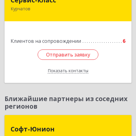
Курчатов
307251, Курская обл, Курчатовский р-н,
Курчатов г, Коммунистический пр-т, дом № 30,
корпус А
Подробнее
Клиентов на сопровождении
6
Отправить заявку
Отправить заявку
Показать контакты
Назад
Ближайшие партнеры из соседних
регионов
Софт-Юнион
Софт-Юнион