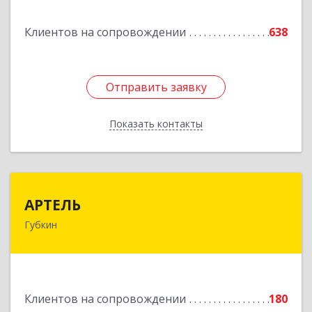
Подробнее
Клиентов на сопровождении
638
Отправить заявку
Отправить заявку
Показать контакты
Назад
АРТЕЛЬ
АРТЕЛЬ
Губкин
309181, Белгородская обл, Губкинский р-н,
Губкин г, Мира ул, дом № 20, оф.506
Подробнее
Клиентов на сопровождении
180