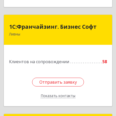
1C:Франчайзинг. Бизнес Софт
1C:Франчайзинг. Бизнес Софт
Ливны
303851, Орловская обл, Ливны г, Гайдара ул,
дом № 2, кв.124
Подробнее
Клиентов на сопровождении
58
Отправить заявку
Отправить заявку
Показать контакты
Назад