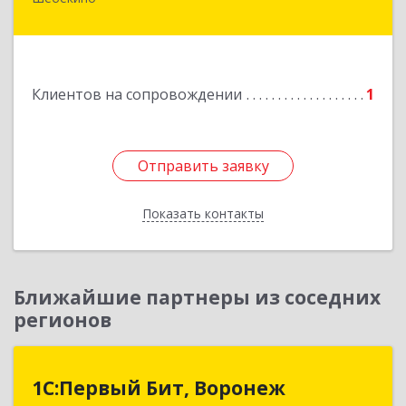
309290, Белгородская обл, Шебекино,
ул.Ленина , д.12
Подробнее
Клиентов на сопровождении
1
Отправить заявку
Отправить заявку
Показать контакты
Назад
Ближайшие партнеры из соседних
регионов
1С:Первый Бит, Воронеж
1С:Первый Бит, Воронеж