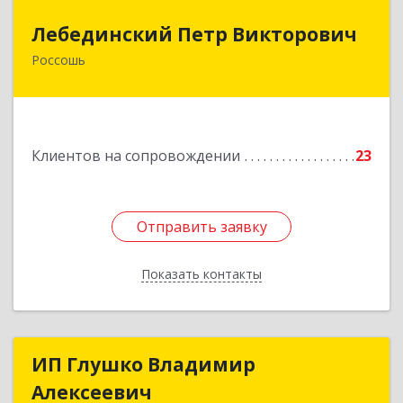
Лебединский Петр Викторович
Лебединский Петр Викторович
Россошь
396650, Воронежская обл., г. Россошь, пер.
Крамского 11
Подробнее
Клиентов на сопровождении
23
Отправить заявку
Отправить заявку
Показать контакты
Назад
ИП Глушко Владимир
ИП Глушко Владимир
Алексеевич
Алексеевич