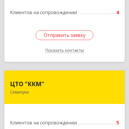
Клиентов на сопровождении
4
Отправить заявку
Отправить заявку
Показать контакты
Назад
ЦТО "ККМ"
ЦТО "ККМ"
Семилуки
Подробнее
Клиентов на сопровождении
5