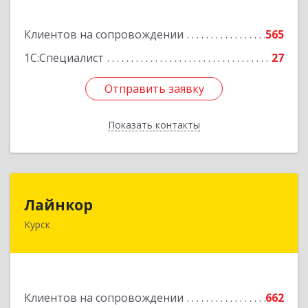
Подробнее
Клиентов на сопровождении
565
1С:Специалист
27
Отправить заявку
Отправить заявку
Показать контакты
Назад
Лайнкор
Лайнкор
Курск
305021, Курская обл, Курск г, Победы пр-кт, дом
№ 10, оф.№64
Подробнее
Клиентов на сопровождении
662