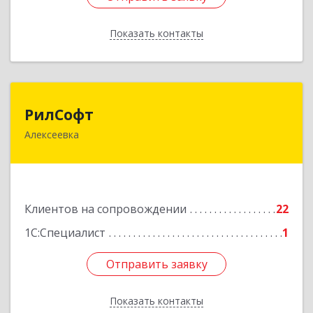
Показать контакты
Назад
РилСофт
РилСофт
Алексеевка
309850, Белгородская обл, Алексеевский р-н,
Алексеевка г, 1-й Мостовой пер, дом № 5А
Подробнее
Клиентов на сопровождении
22
1С:Специалист
1
Отправить заявку
Отправить заявку
Показать контакты
Назад