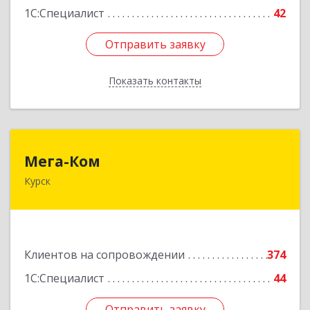
1С:Специалист
42
Отправить заявку
Отправить заявку
Показать контакты
Назад
Мега-Ком
Мега-Ком
Курск
305001, Курская обл, Курск г, Красной Армии ул,
дом № 23 А
Подробнее
Клиентов на сопровождении
374
1С:Специалист
44
Отправить заявку
Отправить заявку