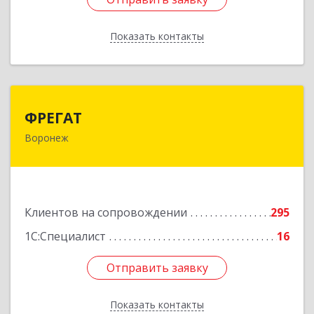
Показать контакты
Назад
ФРЕГАТ
ФРЕГАТ
Воронеж
394006, Воронежская обл, Воронеж г,
Бахметьева ул, дом № 2Б, пом.I, офис 220
Подробнее
Клиентов на сопровождении
295
1С:Специалист
16
Отправить заявку
Отправить заявку
Показать контакты
Назад