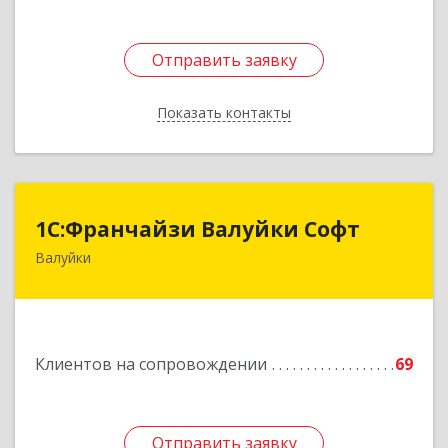
Отправить заявку
Отправить заявку
Показать контакты
Назад
1С:Франчайзи Валуйки Софт
1С:Франчайзи Валуйки Софт
Валуйки
309996, Белгородская обл, Валуйки г, Горького,
дом № 21, кв.21
Подробнее
Клиентов на сопровождении
69
Отправить заявку
Отправить заявку