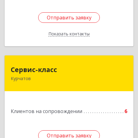
Отправить заявку
Отправить заявку
Показать контакты
Назад
Сервис-класс
Сервис-класс
Курчатов
307251, Курская обл, Курчатовский р-н,
Курчатов г, Коммунистический пр-т, дом № 30,
корпус А
Подробнее
Клиентов на сопровождении
6
Отправить заявку
Отправить заявку