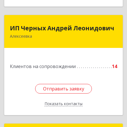
ИП Черных Андрей Леонидович
ИП Черных Андрей Леонидович
Алексеевка
309850, Белгородская обл, Алексеевский р-н,
Алексеевка г, Совхозная ул, дом № 23, кв.2
Подробнее
Клиентов на сопровождении
14
Отправить заявку
Отправить заявку
Показать контакты
Назад