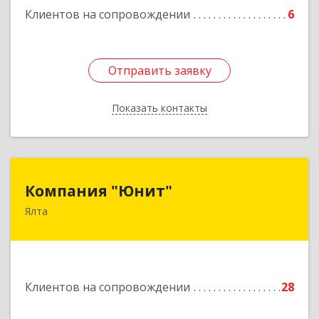
Клиентов на сопровождении
6
Отправить заявку
Отправить заявку
Показать контакты
Назад
Компания "Юнит"
Компания "Юнит"
Ялта
298600, Крым Респ, Ялта г, Васильева ул, дом №
16, оф.400
Подробнее
Клиентов на сопровождении
28