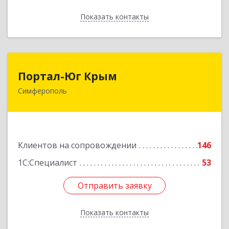
Показать контакты
Назад
Портал-Юг Крым
Портал-Юг Крым
Симферополь
295015, Крым Респ, Симферополь г, Козлова ул,
дом № 27
Подробнее
Клиентов на сопровождении
146
1С:Специалист
53
Отправить заявку
Отправить заявку
Показать контакты
Назад