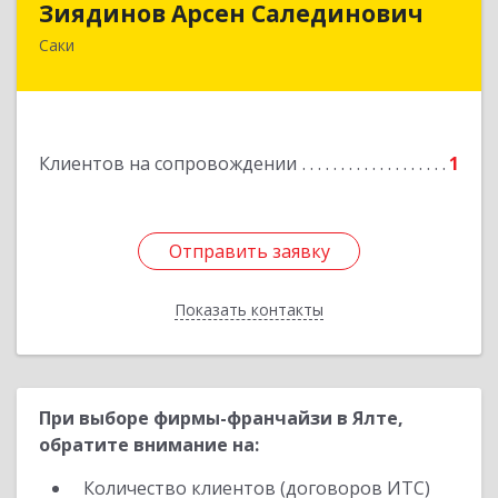
Зиядинов Арсен Салединович
Саки
г.Саки, Интернациональная, 5/2, кв.1
Подробнее
Клиентов на сопровождении
1
Отправить заявку
Отправить заявку
Показать контакты
Назад
При выборе фирмы-франчайзи в Ялте,
обратите внимание на:
Количество клиентов (договоров ИТС)