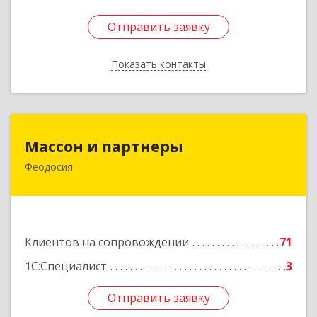
Отправить заявку
Отправить заявку
Показать контакты
Назад
Массон и партнеры
Массон и партнеры
Феодосия
298112, Крым Респ, Феодосия г, Крымская ул,
дом № 31
Подробнее
Клиентов на сопровождении
71
1С:Специалист
3
Отправить заявку
Отправить заявку