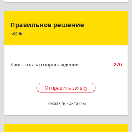
Правильное решение
Правильное решение
Керчь
298330, Крым Респ, Керчь г, Адмиралтейский
проезд, дом № 1
Подробнее
Клиентов на сопровождении
270
Отправить заявку
Отправить заявку
Показать контакты
Назад