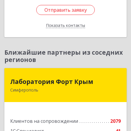
Отправить заявку
Отправить заявку
Показать контакты
Назад
Ближайшие партнеры из соседних
регионов
Лаборатория Форт Крым
Лаборатория Форт Крым
Симферополь
295034, Крым Респ, Симферополь г, Киевская
ул, дом № 79, оф.902
Подробнее
Клиентов на сопровождении
2079