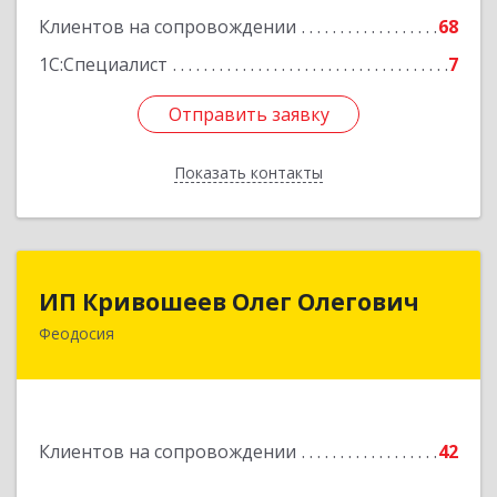
Подробнее
Клиентов на сопровождении
68
1С:Специалист
7
Отправить заявку
Отправить заявку
Показать контакты
Назад
ИП Кривошеев Олег Олегович
ИП Кривошеев Олег Олегович
Феодосия
Подробнее
Клиентов на сопровождении
42