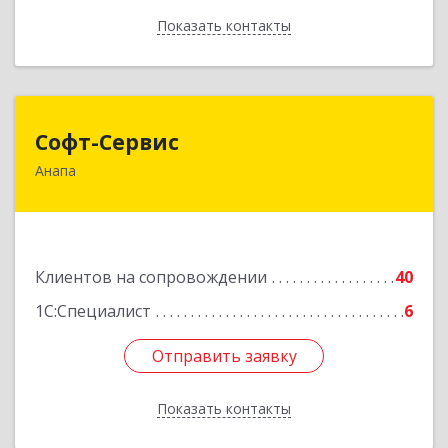
Показать контакты
Назад
Софт-Сервис
Софт-Сервис
Анапа
353440, Краснодарский край, Анапский р-н,
Анапа г, Владимирская ул, дом № 140, кв.93
Подробнее
Клиентов на сопровождении
40
1С:Специалист
6
Отправить заявку
Отправить заявку
Показать контакты
Назад