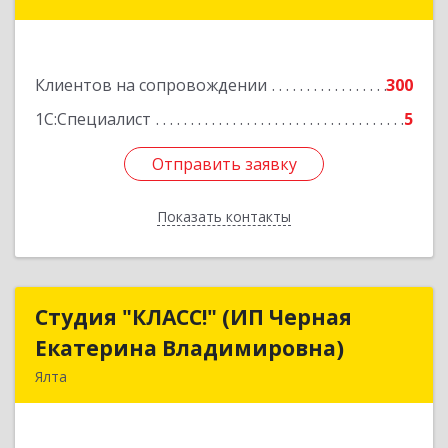
34
Подробнее
Клиентов на сопровождении
300
1С:Специалист
5
Отправить заявку
Отправить заявку
Показать контакты
Назад
Студия "КЛАСС!" (ИП Черная
Студия "КЛАСС!" (ИП Черная
Екатерина Владимировна)
Екатерина Владимировна)
Ялта
98600, г. Ялта, ул. Свердлова, 24
Подробнее