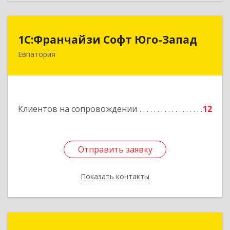
1С:Франчайзи Софт Юго-Запад
1С:Франчайзи Софт Юго-Запад
Евпатория
297407, Крым Респ, Евпатория г, Победы пр-кт,
дом № 13, кв.45
Подробнее
Клиентов на сопровождении
12
Отправить заявку
Отправить заявку
Показать контакты
Назад
Зиядинов Арсен Салединович