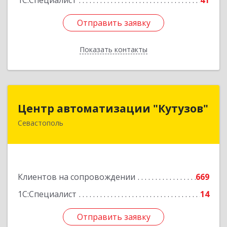
1С:Специалист
41
Отправить заявку
Отправить заявку
Показать контакты
Назад
Центр автоматизации "Кутузов"
Центр автоматизации "Кутузов"
Севастополь
299011, Севастополь г, Генерала Петрова ул,
дом № 20, корпус 1, оф.1
Подробнее
Клиентов на сопровождении
669
1С:Специалист
14
Отправить заявку
Отправить заявку