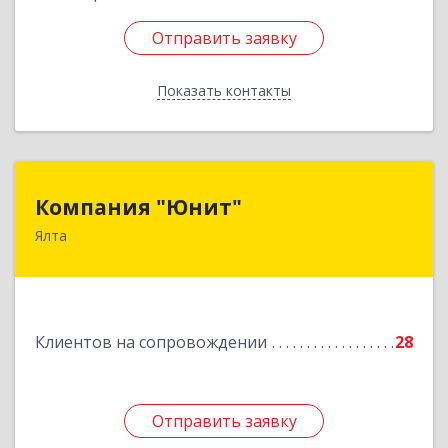
Отправить заявку
Отправить заявку
Показать контакты
Назад
Компания "Юнит"
Компания "Юнит"
Ялта
298600, Крым Респ, Ялта г, Васильева ул, дом №
16, оф.400
Подробнее
Клиентов на сопровождении
28
Отправить заявку
Отправить заявку