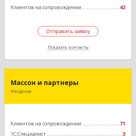
Клиентов на сопровождении
42
Отправить заявку
Отправить заявку
Показать контакты
Назад
Массон и партнеры
Массон и партнеры
Феодосия
298112, Крым Респ, Феодосия г, Крымская ул,
дом № 31
Подробнее
Клиентов на сопровождении
71
1С:Специалист
3