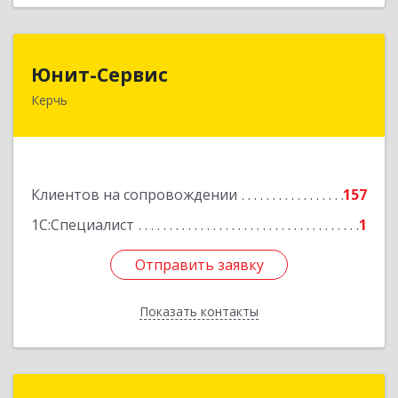
Юнит-Сервис
Юнит-Сервис
Керчь
298300, Крым Респ, Керчь г, Кооперативный
пер, дом № 26
Подробнее
Клиентов на сопровождении
157
1С:Специалист
1
Отправить заявку
Отправить заявку
Показать контакты
Назад