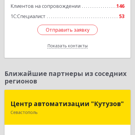
Клиентов на сопровождении
146
1С:Специалист
53
Отправить заявку
Отправить заявку
Показать контакты
Назад
Ближайшие партнеры из соседних
регионов
Центр автоматизации "Кутузов"
Центр автоматизации "Кутузов"
Севастополь
299011, Севастополь г, Генерала Петрова ул,
дом № 20, корпус 1, оф.1