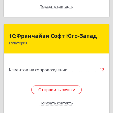
Показать контакты
Назад
1С:Франчайзи Софт Юго-Запад
1С:Франчайзи Софт Юго-Запад
Евпатория
297407, Крым Респ, Евпатория г, Победы пр-кт,
дом № 13, кв.45
Подробнее
Клиентов на сопровождении
12
Отправить заявку
Отправить заявку
Показать контакты
Назад