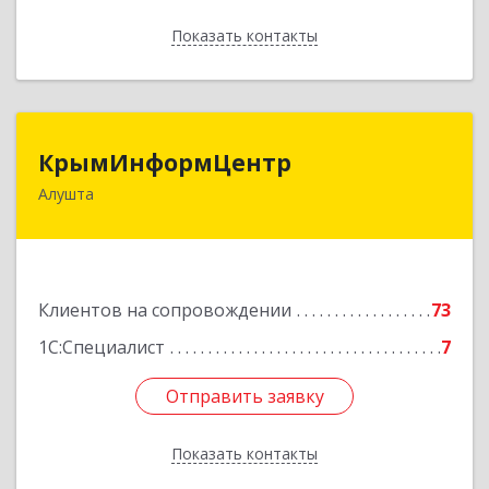
Показать контакты
Назад
КрымИнформЦентр
КрымИнформЦентр
Алушта
298500, Крым Респ, Алушта г, Горького ул, дом
№ 34А, оф.7
Подробнее
Клиентов на сопровождении
73
1С:Специалист
7
Отправить заявку
Отправить заявку
Показать контакты
Назад