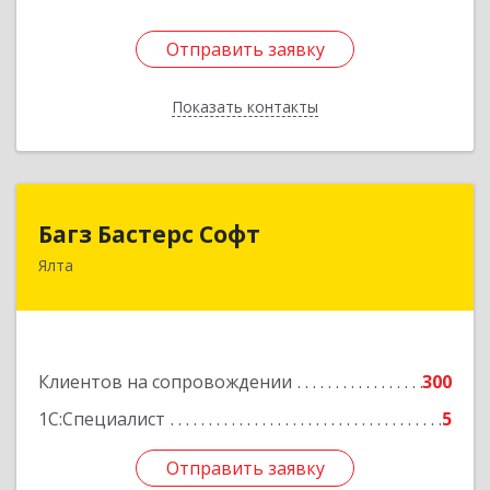
Отправить заявку
Отправить заявку
Показать контакты
Назад
Багз Бастерс Софт
Багз Бастерс Софт
Ялта
298603, Крым Респ, Ялта г, Свердлова ул, дом №
34
Подробнее
Клиентов на сопровождении
300
1С:Специалист
5
Отправить заявку
Отправить заявку