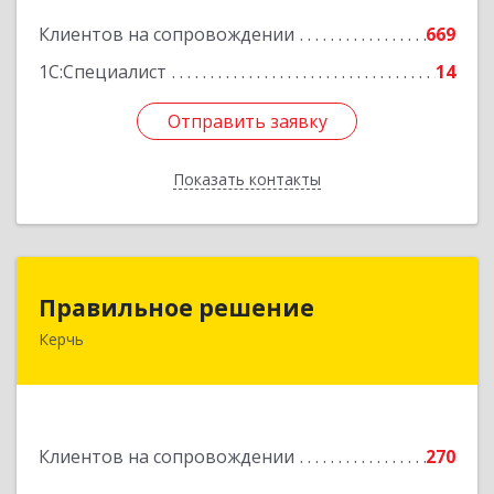
Подробнее
Клиентов на сопровождении
669
1С:Специалист
14
Отправить заявку
Отправить заявку
Показать контакты
Назад
Правильное решение
Правильное решение
Керчь
298330, Крым Респ, Керчь г, Адмиралтейский
проезд, дом № 1
Подробнее
Клиентов на сопровождении
270