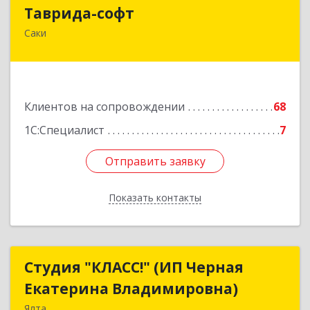
Таврида-софт
Таврида-софт
Саки
296574, Крым Респ, м.р-н Сакский с.п.
Новофедоровское, Новофедоровка пгт, 30
Авиаполка ул, дом № 10
Подробнее
Клиентов на сопровождении
68
1С:Специалист
7
Отправить заявку
Отправить заявку
Показать контакты
Назад
Студия "КЛАСС!" (ИП Черная
Студия "КЛАСС!" (ИП Черная
Екатерина Владимировна)
Екатерина Владимировна)
Ялта