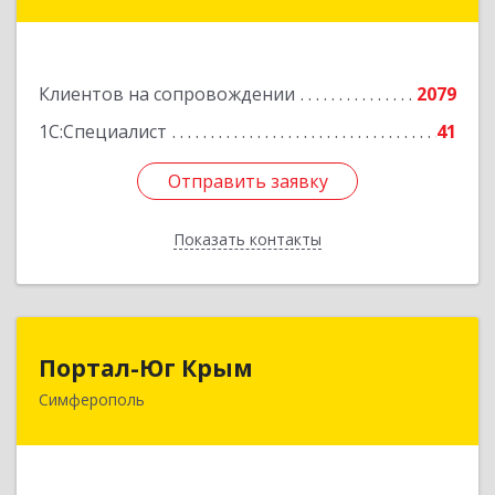
ул, дом № 79, оф.902
Подробнее
Клиентов на сопровождении
2079
1С:Специалист
41
Отправить заявку
Отправить заявку
Показать контакты
Назад
Портал-Юг Крым
Портал-Юг Крым
Симферополь
295015, Крым Респ, Симферополь г, Козлова ул,
дом № 27
Подробнее