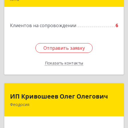
98600, г. Ялта, ул. Свердлова, 24
Подробнее
Клиентов на сопровождении
6
Отправить заявку
Отправить заявку
Показать контакты
Назад
ИП Кривошеев Олег Олегович
ИП Кривошеев Олег Олегович
Феодосия
Подробнее