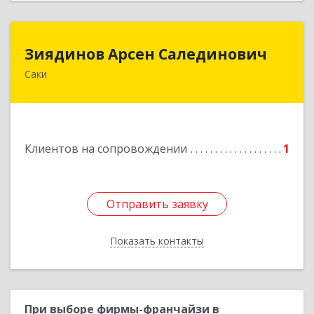
Зиядинов Арсен Салединович
Зиядинов Арсен Салединович
Саки
г.Саки, Интернациональная, 5/2, кв.1
Подробнее
Клиентов на сопровождении
1
Отправить заявку
Отправить заявку
Показать контакты
Назад
При выборе фирмы-франчайзи в