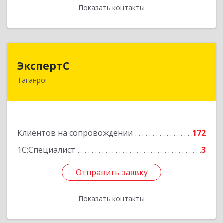
Показать контакты
Назад
ЭкспертС
ЭкспертС
Таганрог
347905, Ростовская обл, Таганрог г,
Социалистическая ул, дом № 2, оф.300
Подробнее
Клиентов на сопровождении
172
1С:Специалист
3
Отправить заявку
Отправить заявку
Показать контакты
Назад