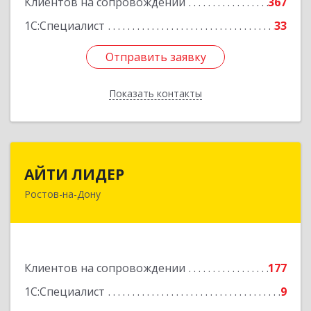
Клиентов на сопровождении
367
1С:Специалист
33
Отправить заявку
Отправить заявку
Показать контакты
Назад
АЙТИ ЛИДЕР
АЙТИ ЛИДЕР
Ростов-на-Дону
344065, Ростовская обл, Ростов-на-Дону г,
Беломорский пер, дом № 98, оф.206
Подробнее
Клиентов на сопровождении
177
1С:Специалист
9