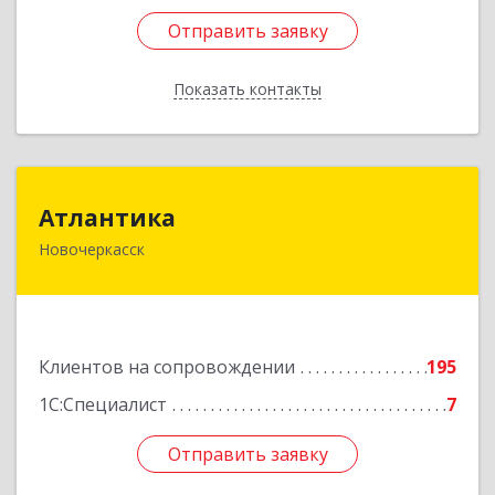
Отправить заявку
Отправить заявку
Показать контакты
Назад
Атлантика
Атлантика
Новочеркасск
346428, Ростовская обл, Новочеркасск г,
Кривопустенко пер, домовладение № 4А, пом.1
Подробнее
Клиентов на сопровождении
195
1С:Специалист
7
Отправить заявку
Отправить заявку