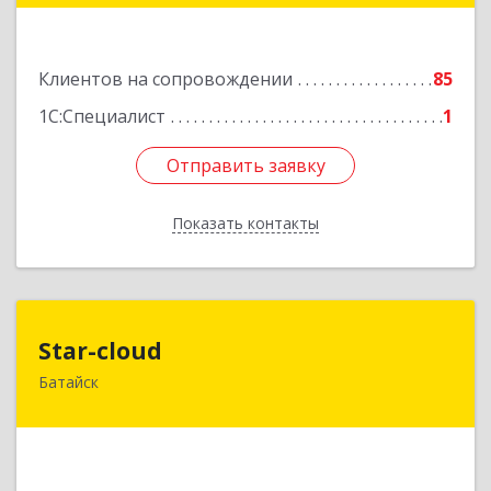
Подробнее
Клиентов на сопровождении
85
1С:Специалист
1
Отправить заявку
Отправить заявку
Показать контакты
Назад
Star-cloud
Star-cloud
Батайск
346880, Ростовская обл, Батайск г, Фермерская
ул, дом № 16, оф.8
Подробнее