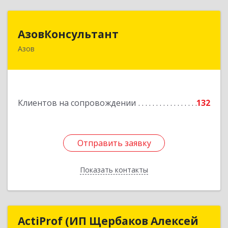
АзовКонсультант
АзовКонсультант
Азов
346780, Ростовская обл, Азов г, Петровский б-р,
дом № 5
Подробнее
Клиентов на сопровождении
132
Отправить заявку
Отправить заявку
Показать контакты
Назад
ActiProf (ИП Щербаков Алексей
ActiProf (ИП Щербаков Алексей