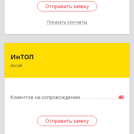
Отправить заявку
Отправить заявку
Показать контакты
Назад
ИнТОП
ИнТОП
Аксай
344000, Ростов-на-Дону г, Буденновский пр-кт,
дом № 80, оф.1004
Подробнее
Клиентов на сопровождении
40
Отправить заявку
Отправить заявку