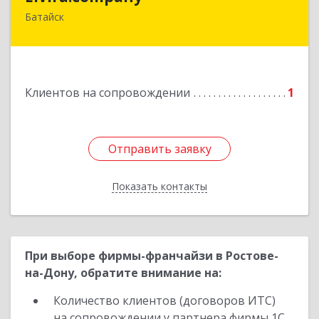
Батайск
Подробнее
Клиентов на сопровождении
1
Отправить заявку
Отправить заявку
Показать контакты
Назад
При выборе фирмы-франчайзи в Ростове-
на-Дону, обратите внимание на:
Количество клиентов (договоров ИТС)
на сопровождении у партнера фирмы 1С.