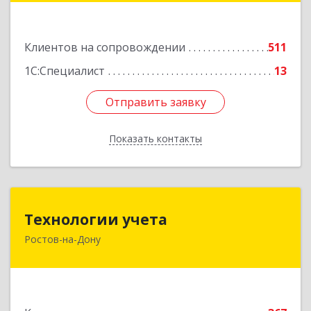
47Б
Подробнее
Клиентов на сопровождении
511
1С:Специалист
13
Отправить заявку
Отправить заявку
Показать контакты
Назад
Технологии учета
Технологии учета
Ростов-на-Дону
344064, Ростовская обл, Ростов-на-Дону г,
Вавилова ул, дом № 68, оф.309
Подробнее