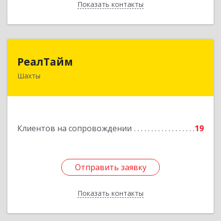
Показать контакты
Назад
РеалТайм
РеалТайм
Шахты
346504, Ростовская обл, Шахты г,
Чернышевского ул, дом № 42
Подробнее
Клиентов на сопровождении
19
Отправить заявку
Отправить заявку
Показать контакты
Назад