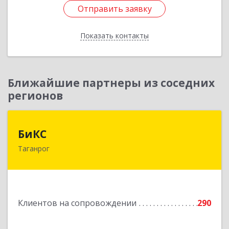
Отправить заявку
Отправить заявку
Показать контакты
Назад
Ближайшие партнеры из соседних
регионов
БиКС
БиКС
Таганрог
347900, Ростовская обл, Таганрог г, Фрунзе ул,
дом № 74, кв.1
Подробнее
Клиентов на сопровождении
290