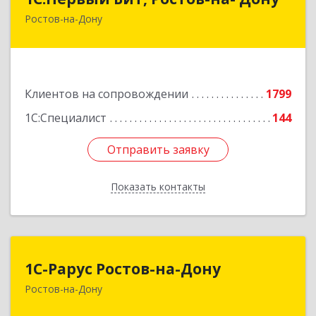
Ростов-на-Дону
344091, Ростовская обл, Ростов-на-Дону г,
Малиновского ул, дом № 3, корпус 1, пом.36
Подробнее
Клиентов на сопровождении
1799
1С:Специалист
144
Отправить заявку
Отправить заявку
Показать контакты
Назад
1С-Рарус Ростов-на-Дону
1С-Рарус Ростов-на-Дону
Ростов-на-Дону
344002, Ростовская обл, г.о. город Ростов-на-
Дону, Ростов-на-Дону г, Газетный пер, дом №