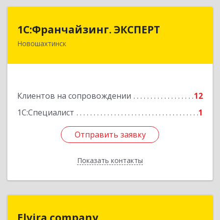
1С:Франчайзинг. ЭКСПЕРТ
1С:Франчайзинг. ЭКСПЕРТ
Новошахтинск
346901, Ростовская обл, Новошахтинск г,
Куйбышева ул, дом № 6, кв.2
Подробнее
Клиентов на сопровождении
12
1С:Специалист
1
Отправить заявку
Отправить заявку
Показать контакты
Назад
Elvira.company
Elvira.company