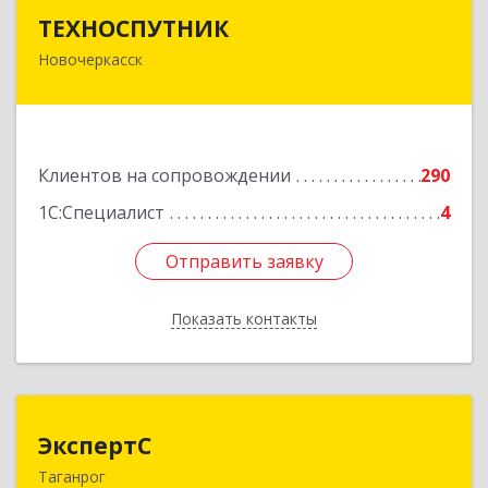
ТЕХНОСПУТНИК
ТЕХНОСПУТНИК
Новочеркасск
346400, Ростовская обл, Новочеркасск г,
Фрунзе ул, дом № 69А/1А, этаж 1
Подробнее
Клиентов на сопровождении
290
1С:Специалист
4
Отправить заявку
Отправить заявку
Показать контакты
Назад
ЭкспертС
ЭкспертС
Таганрог
347905, Ростовская обл, Таганрог г,