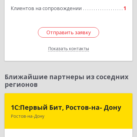
Клиентов на сопровождении
1
Отправить заявку
Отправить заявку
Показать контакты
Назад
Ближайшие партнеры из соседних
регионов
1С:Первый Бит, Ростов-на- Дону
1С:Первый Бит, Ростов-на- Дону
Ростов-на-Дону
344091, Ростовская обл, Ростов-на-Дону г,
Малиновского ул, дом № 3, корпус 1, пом.36