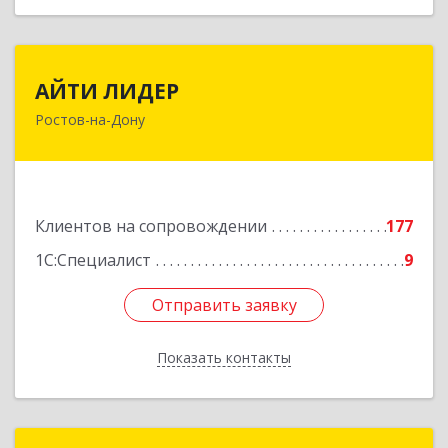
АЙТИ ЛИДЕР
АЙТИ ЛИДЕР
Ростов-на-Дону
344065, Ростовская обл, Ростов-на-Дону г,
Беломорский пер, дом № 98, оф.206
Подробнее
Клиентов на сопровождении
177
1С:Специалист
9
Отправить заявку
Отправить заявку
Показать контакты
Назад