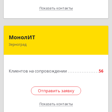
Показать контакты
Назад
МонолИТ
МонолИТ
Зерноград
347740, Ростовская обл, Зерноградский р-н,
Зерноград г, Березовая ул, дом № 4А, оф.50
Подробнее
Клиентов на сопровождении
56
Отправить заявку
Отправить заявку
Показать контакты
Назад