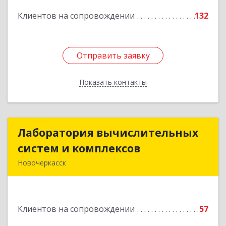
Подробнее
Клиентов на сопровождении
132
Отправить заявку
Отправить заявку
Показать контакты
Назад
Лаборатория вычислительных
Лаборатория вычислительных
систем и комплексов
систем и комплексов
Новочеркасск
346428, Ростовская обл, Новочеркасск г,
Михайловская ул, дом № 164А, корпус 1, ком.19
Клиентов на сопровождении
57
Подробнее