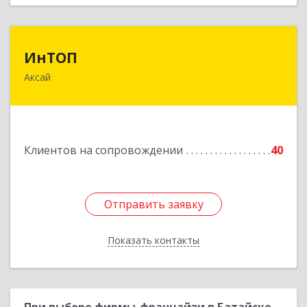
ИнТОП
ИнТОП
Аксай
344000, Ростов-на-Дону г, Буденновский пр-кт,
дом № 80, оф.1004
Подробнее
Клиентов на сопровождении
40
Отправить заявку
Отправить заявку
Показать контакты
Назад