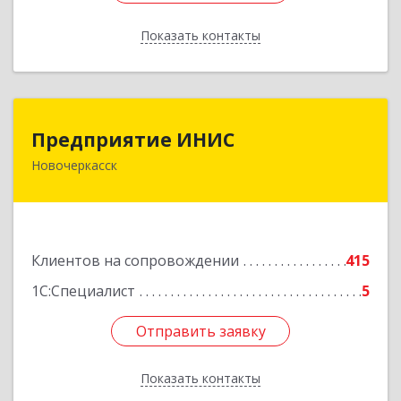
Показать контакты
Назад
Предприятие ИНИС
Предприятие ИНИС
Новочеркасск
346430, Ростовская обл, Новочеркасск г,
Московская ул, дом № 6, оф.8
Подробнее
Клиентов на сопровождении
415
1С:Специалист
5
Отправить заявку
Отправить заявку
Показать контакты
Назад