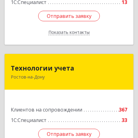
1С:Специалист
13
Отправить заявку
Отправить заявку
Показать контакты
Назад
Технологии учета
Технологии учета
Ростов-на-Дону
344064, Ростовская обл, Ростов-на-Дону г,
Вавилова ул, дом № 68, оф.309
Подробнее
Клиентов на сопровождении
367
1С:Специалист
33
Отправить заявку
Отправить заявку