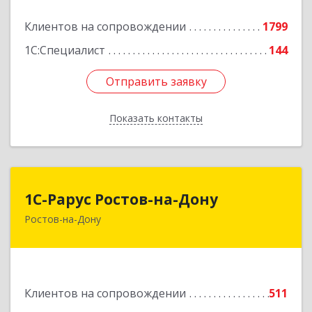
Подробнее
Клиентов на сопровождении
1799
1С:Специалист
144
Отправить заявку
Отправить заявку
Показать контакты
Назад
1С-Рарус Ростов-на-Дону
1С-Рарус Ростов-на-Дону
Ростов-на-Дону
344002, Ростовская обл, г.о. город Ростов-на-
Дону, Ростов-на-Дону г, Газетный пер, дом №
47Б
Подробнее
Клиентов на сопровождении
511