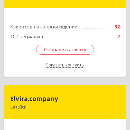
ул, дом № 16, оф.8
Подробнее
Клиентов на сопровождении
32
1С:Специалист
2
Отправить заявку
Отправить заявку
Показать контакты
Назад
Elvira.company
Elvira.company
Батайск
Подробнее