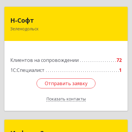
Н-Софт
Н-Софт
Зеленодольск
422521, Татарстан Респ (Татарстан),
Зеленодольский р-н, Зеленодольск г,
Универсиады ул, дом № 1
Подробнее
Клиентов на сопровождении
72
1С:Специалист
1
Отправить заявку
Отправить заявку
Показать контакты
Назад
Информ Сервис