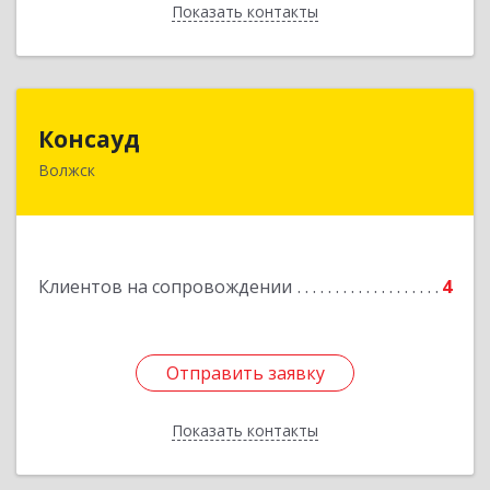
Показать контакты
Назад
Консауд
Консауд
Волжск
425005, Марий Эл респ, Волжск г, Пролетарская
ул, дом 4А, офис 21
Подробнее
Клиентов на сопровождении
4
Отправить заявку
Отправить заявку
Показать контакты
Назад