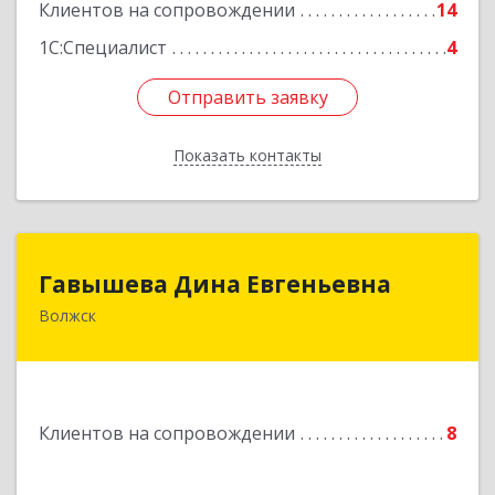
Подробнее
Клиентов на сопровождении
14
1С:Специалист
4
Отправить заявку
Отправить заявку
Показать контакты
Назад
Гавышева Дина Евгеньевна
Гавышева Дина Евгеньевна
Волжск
Подробнее
Клиентов на сопровождении
8