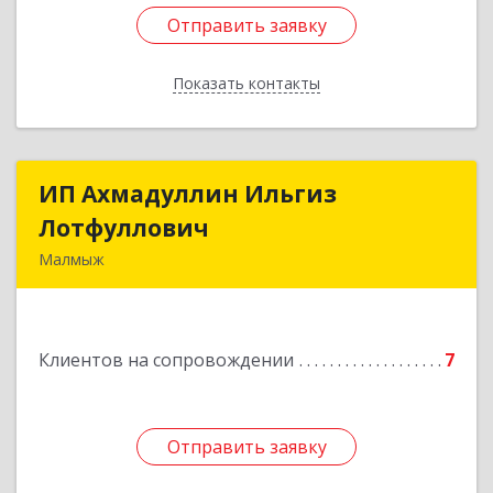
Отправить заявку
Отправить заявку
Показать контакты
Назад
ИП Ахмадуллин Ильгиз
ИП Ахмадуллин Ильгиз
Лотфуллович
Лотфуллович
Малмыж
612920, Кировская обл, г.Малмыж, ул.Ленина, 27
оф.1
Клиентов на сопровождении
7
Подробнее
Отправить заявку
Отправить заявку