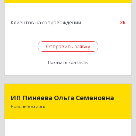
Подробнее
Клиентов на сопровождении
26
Отправить заявку
Отправить заявку
Показать контакты
Назад
ИП Пиняева Ольга Семеновна
ИП Пиняева Ольга Семеновна
Новочебоксарск
429965, Чувашская Республика - Чувашия,
Новочебоксарск г, Пионерская ул, дом № 2,
корпус 2, кв.141