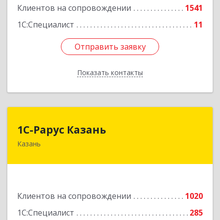
Подробнее
Клиентов на сопровождении
1541
1С:Специалист
11
Отправить заявку
Отправить заявку
Показать контакты
Назад
1С-Рарус Казань
1С-Рарус Казань
Казань
420088, Татарстан Респ, Казань г, Победы пр-
кт, дом № 159
Подробнее
Клиентов на сопровождении
1020
1С:Специалист
285