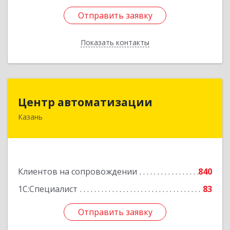
Отправить заявку
Отправить заявку
Показать контакты
Назад
Центр автоматизации
Центр автоматизации
Казань
420133, Татарстан Респ, Казань г, Ямашева пр-
кт, дом № 92
Подробнее
Клиентов на сопровождении
840
1С:Специалист
83
Отправить заявку
Отправить заявку