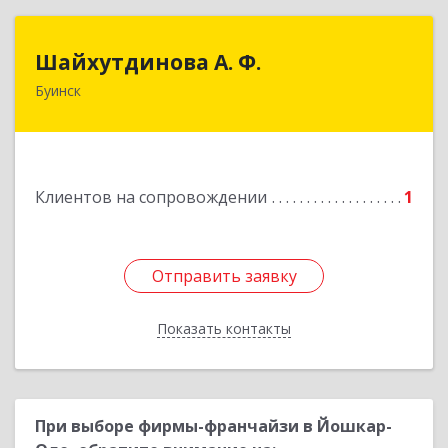
Шайхутдинова А. Ф.
Шайхутдинова А. Ф.
Буинск
РТ, г.Буинск, ул.Р.Люксембург, д.144Б
Подробнее
Клиентов на сопровождении
1
Отправить заявку
Отправить заявку
Показать контакты
Назад
При выборе фирмы-франчайзи в Йошкар-