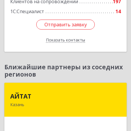
Клиентов на сопровождении
197
1С:Специалист
14
Отправить заявку
Отправить заявку
Показать контакты
Назад
Ближайшие партнеры из соседних
регионов
АЙТАТ
АЙТАТ
Казань
420097, Татарстан Респ, г.о. город Казань,
Казань г, Лейтенанта Шмидта ул, дом № 35А,
пом.203