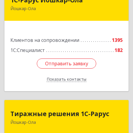
Йошкар-Ола
424004, Марий Эл Респ, Йошкар-Ола г, Волкова
ул, дом № 68
Подробнее
Клиентов на сопровождении
1395
1С:Специалист
182
Отправить заявку
Отправить заявку
Показать контакты
Назад
Тиражные решения 1С-Рарус
Тиражные решения 1С-Рарус
Йошкар-Ола
424003, Марий Эл Респ, Йошкар-Ола г,
Суворова ул, дом № 13Б