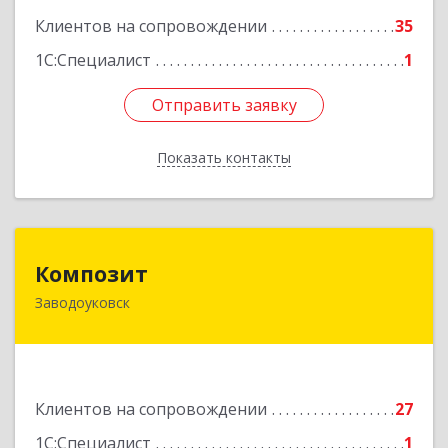
Подробнее
Клиентов на сопровождении
35
1С:Специалист
1
Отправить заявку
Отправить заявку
Показать контакты
Назад
Композит
Композит
Заводоуковск
627140, Тюменская обл, Заводоуковский р-н,
Заводоуковск г, Шоссейная ул, дом № 156
Подробнее
Клиентов на сопровождении
27
1С:Специалист
1