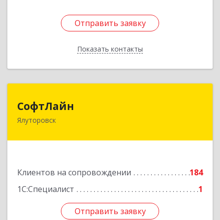
Отправить заявку
Отправить заявку
Показать контакты
Назад
СофтЛайн
СофтЛайн
Ялуторовск
627010, Тюменская обл, Ялуторовский р-н,
Ялуторовск г, Ленина ул, дом № 28
Подробнее
Клиентов на сопровождении
184
1С:Специалист
1
Отправить заявку
Отправить заявку