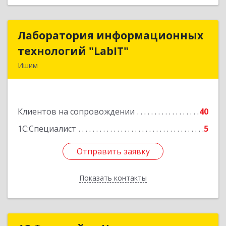
Лаборатория информационных
Лаборатория информационных
технологий "LabIT"
технологий "LabIT"
Ишим
627753, Тюменская обл, Ишимский р-н, Ишим г,
Ф.Энгельса ул, дом № 26
Клиентов на сопровождении
40
Подробнее
1С:Специалист
5
Отправить заявку
Отправить заявку
Показать контакты
Назад