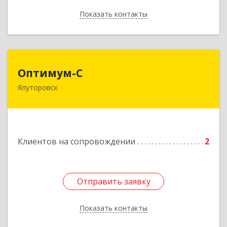
Показать контакты
Назад
Оптимум-С
Оптимум-С
Ялуторовск
Подробнее
Клиентов на сопровождении
2
Отправить заявку
Отправить заявку
Показать контакты
Назад