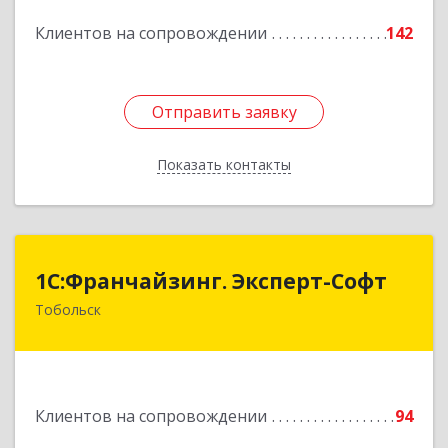
Подробнее
Клиентов на сопровождении
142
Отправить заявку
Отправить заявку
Показать контакты
Назад
1С:Франчайзинг. Эксперт-Софт
1С:Франчайзинг. Эксперт-Софт
Тобольск
626150, Тюменская обл, Тобольск г, 7-й мкр,
дом № 39, пом.8
Подробнее
Клиентов на сопровождении
94