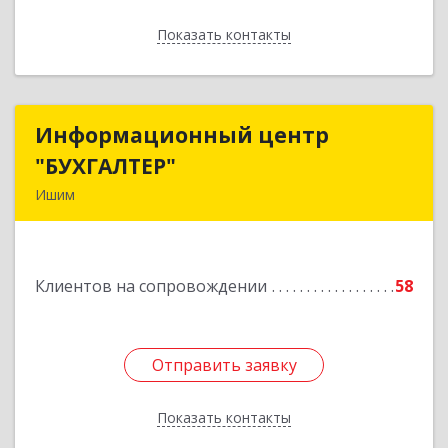
Показать контакты
Назад
Информационный центр
Информационный центр
"БУХГАЛТЕР"
"БУХГАЛТЕР"
Ишим
627750, Тюменская обл, Ишим г, Советская ул,
дом № 16
Клиентов на сопровождении
58
Подробнее
Отправить заявку
Отправить заявку
Показать контакты
Назад