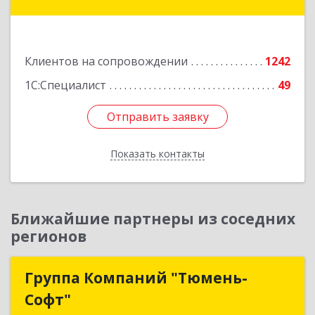
14, оф.208
Подробнее
Клиентов на сопровождении
1242
1С:Специалист
49
Отправить заявку
Отправить заявку
Показать контакты
Назад
Ближайшие партнеры из соседних
регионов
Группа Компаний "Тюмень-
Группа Компаний "Тюмень-
Софт"
Софт"