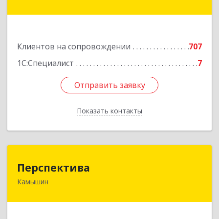
генерала Карбышева ул, дом № 76
Подробнее
Клиентов на сопровождении
707
1С:Специалист
7
Отправить заявку
Отправить заявку
Показать контакты
Назад
Перспектива
Перспектива
Камышин
403850, Волгоградская обл, Камышин г,
Леонова ул, дом № 26