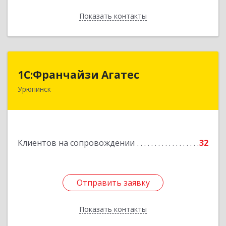
Показать контакты
Назад
1С:Франчайзи Агатес
1С:Франчайзи Агатес
Урюпинск
403113, Волгоградская обл, Урюпинск г, Ленина
пр-кт, дом № 90а
Подробнее
Клиентов на сопровождении
32
Отправить заявку
Отправить заявку
Показать контакты
Назад