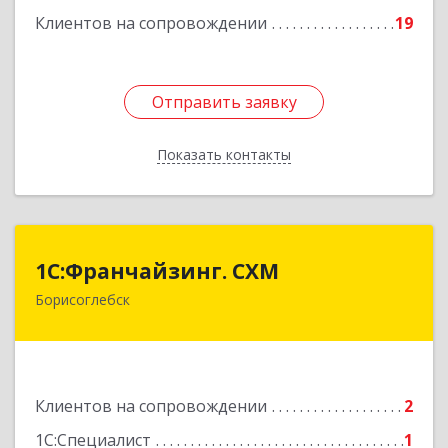
Клиентов на сопровождении
19
Отправить заявку
Отправить заявку
Показать контакты
Назад
1С:Франчайзинг. СХМ
1С:Франчайзинг. СХМ
Борисоглебск
397165, Воронежская обл, Борисоглебский р-н,
Борисоглебск г, Матросовская ул, дом № 127
Подробнее
Клиентов на сопровождении
2
1С:Специалист
1