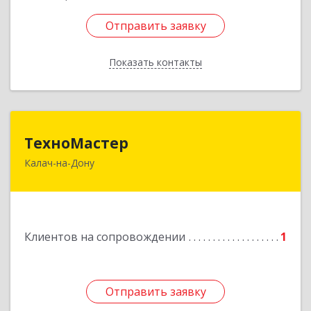
Отправить заявку
Отправить заявку
Показать контакты
Назад
ТехноМастер
ТехноМастер
Калач-на-Дону
404503, Волгоградская обл, Калач-на-Дону г,
Пархоменко ул, дом № 4, кв. 56
Подробнее
Клиентов на сопровождении
1
Отправить заявку
Отправить заявку