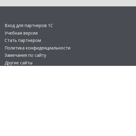
Вход для партнеров 1С
Учебная версия
Стать партнером
Политика конфиденциальности
Замечания по сайту
Другие сайты
Телефон:
+7 (495) 737-92-57
Email:
site_v8@1c.ru
Отдел продаж:
г. Москва
,
улица Селезнёвская, дом 21
© 2026 АО «Группа 1С» (правопреемник «1С»). Все права на сайт
защищены