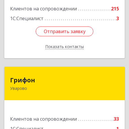
Подробнее
Клиентов на сопровождении
215
1С:Специалист
3
Отправить заявку
Отправить заявку
Показать контакты
Назад
Грифон
Грифон
Уварово
393461, Тамбовская обл, Уварово г, Южная ул,
дом № 40А
Подробнее
Клиентов на сопровождении
33
1С:Специалист
1