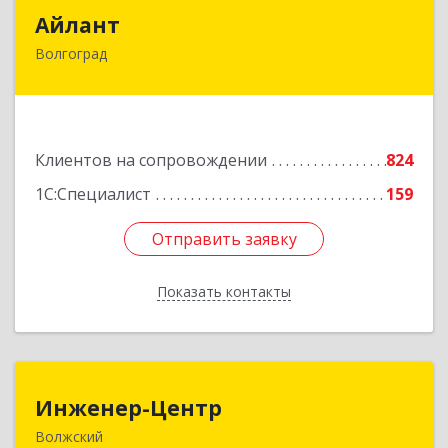
Айлант
Айлант
Волгоград
400001, Волгоградская обл, Волгоград г, им
Канунникова ул, дом № 11А
Подробнее
Клиентов на сопровождении
824
1С:Специалист
159
Отправить заявку
Отправить заявку
Показать контакты
Назад
Инженер-Центр
Инженер-Центр
Волжский
404120, Волгоградская обл, Волжский г, им