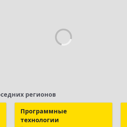
седних регионов
с
Программные
Программные
технологии
технологии
,