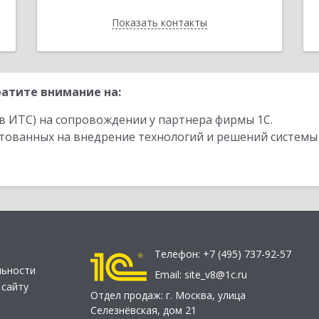
Показать контакты
Назад
атите внимание на:
в ИТС) на сопровождении у партнера фирмы 1С.
стованных на внедрение технологий и решений системы
Телефон:
+7 (495) 737-92-57
льности
Email:
site_v8@1c.ru
 сайту
Отдел продаж:
г. Москва
,
улица
Селезнёвская, дом 21