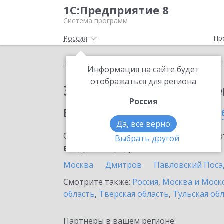
1С:Предприятие 8
Система программ
Россия
Пр
Главная
Сервисы ИТС
1С:Контрагент
1С:Кон
Информация на сайте будет
отображаться для региона
Заказать 1С:Контраге
Россия
в населенном пунте
Зв
Да, все верно
Ознакомьтесь с информационными карт
Выбрать другой
внедрение продукта.
Москва
Дмитров
Павловский Поса
Смотрите также:
Россия
,
Москва и Моск
область
,
Тверская область
,
Тульская об
Партнеры в вашем регионе: