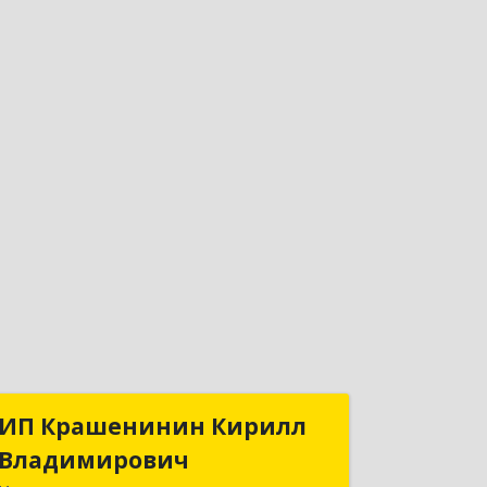
ИП Крашенинин Кирилл
ИП Крашенинин Кирилл
Владимирович
Владимирович