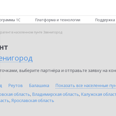
ограммы 1С
Платформа и технологии
Поддержка 
трагент в населенном пунте Звенигород
нт
енигород
очками, выберите партнёра и отправьте заявку на ко
д
Реутов
Балашиха
Показать все населенные
пу
овская область
,
Владимирская область
,
Калужская облас
ласть
,
Ярославская область