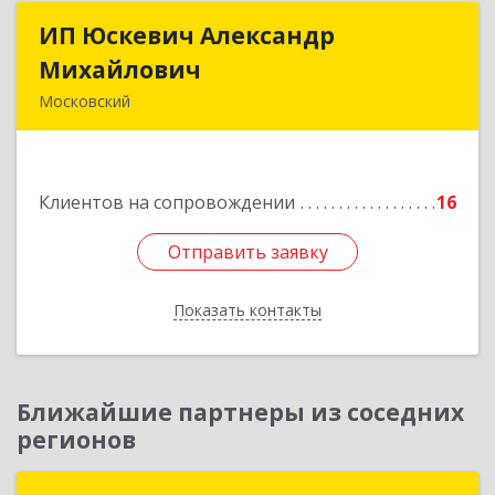
ИП Юскевич Александр
ИП Юскевич Александр
Михайлович
Михайлович
Московский
108811, Москва г, Московский г, Москвитина
ул, дом № 3, корпус 1, кв.97
Клиентов на сопровождении
16
Подробнее
Отправить заявку
Отправить заявку
Показать контакты
Назад
Ближайшие партнеры из соседних
регионов