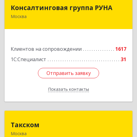
Консалтинговая группа РУНА
Консалтинговая группа РУНА
Москва
117218, Москва г, Кржижановского ул, дом №
29, корпус 1
Подробнее
Клиентов на сопровождении
1617
1С:Специалист
31
Отправить заявку
Отправить заявку
Показать контакты
Назад
Такском
Такском
Москва
119034, Москва г, Барыковский пер, дом №