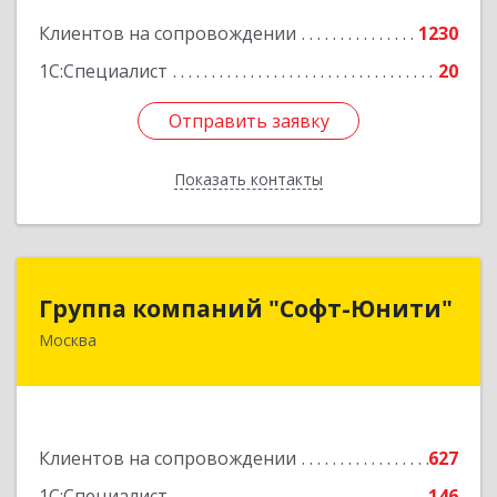
Подробнее
Клиентов на сопровождении
1230
1С:Специалист
20
Отправить заявку
Отправить заявку
Показать контакты
Назад
Группа компаний "Софт-Юнити"
Группа компаний "Софт-Юнити"
Москва
119334, Москва г, вн.тер.г. муниципальный
округ Донской, 5-й Донской проезд, дом № 17,
пом.2/5
Подробнее
Клиентов на сопровождении
627
1С:Специалист
146