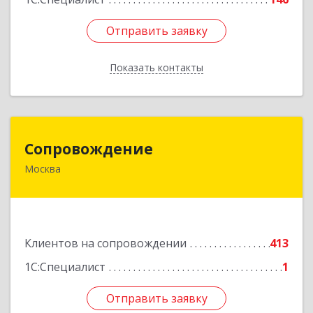
Отправить заявку
Отправить заявку
Показать контакты
Назад
Сопровождение
Сопровождение
Москва
117198, Москва г, Саморы Машела ул, дом № 8,
корпус 1, кв.233
Подробнее
Клиентов на сопровождении
413
1С:Специалист
1
Отправить заявку
Отправить заявку