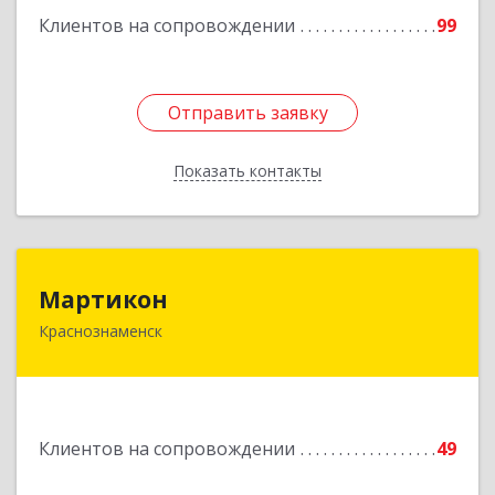
Клиентов на сопровождении
99
Отправить заявку
Отправить заявку
Показать контакты
Назад
Мартикон
Мартикон
Краснознаменск
143090, Московская обл, Краснознаменск г,
Краснознаменная ул, дом № 27, пом.36
Подробнее
Клиентов на сопровождении
49