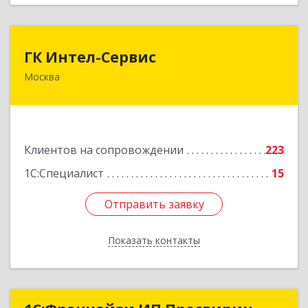
ГК Интел-Сервис
ГК Интел-Сервис
Москва
117105, Москва г, Варшавское ш, дом № 37А,
этаж 2, пом. 205
Подробнее
Клиентов на сопровождении
223
1С:Специалист
15
Отправить заявку
Отправить заявку
Показать контакты
Назад