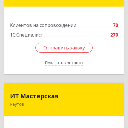
округ Пресненский, Пресненская наб, дом № 8,
строение 1, пом.625М
Подробнее
Клиентов на сопровождении
70
1С:Специалист
270
Отправить заявку
Отправить заявку
Показать контакты
Назад
ИТ Мастерская
ИТ Мастерская
Реутов
Подробнее