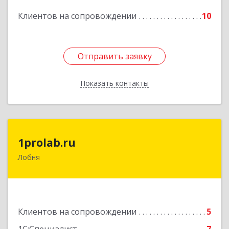
Подробнее
Клиентов на сопровождении
10
Отправить заявку
Отправить заявку
Показать контакты
Назад
1prolab.ru
1prolab.ru
Лобня
141865, Московская обл, Дмитровский р-н,
Некрасовский рп, Школьная ул, дом № 1-65
Подробнее
Клиентов на сопровождении
5