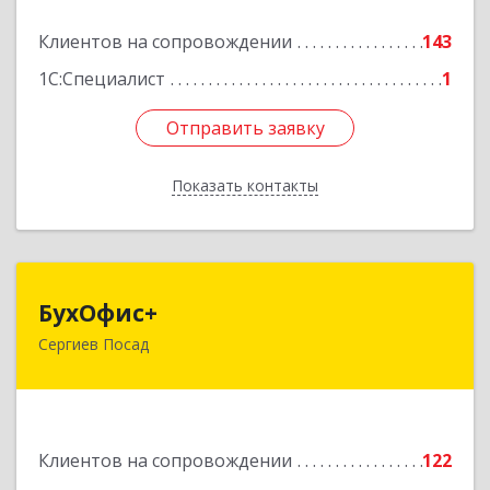
Подробнее
Клиентов на сопровождении
143
1С:Специалист
1
Отправить заявку
Отправить заявку
Показать контакты
Назад
БухОфис+
БухОфис+
Сергиев Посад
141304, Московская обл, Сергиево-Посадский
р-н, Сергиев Посад г, Воробьевская ул, дом №
3, этаж 3, оф.1
Подробнее
Клиентов на сопровождении
122