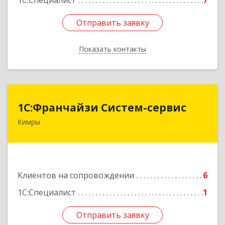
1С:Специалист
7
Отправить заявку
Отправить заявку
Показать контакты
Назад
1С:Франчайзи Систем-сервис
1С:Франчайзи Систем-сервис
Кимры
171506, Тверская обл, Кимры г, Карла
Либкнехта ул, дом № 25
Подробнее
Клиентов на сопровождении
6
1С:Специалист
1
Отправить заявку
Отправить заявку