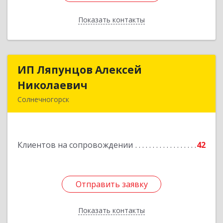
Показать контакты
Назад
ИП Ляпунцов Алексей
ИП Ляпунцов Алексей
Николаевич
Николаевич
Солнечногорск
Подробнее
Клиентов на сопровождении
42
Отправить заявку
Отправить заявку
Показать контакты
Назад