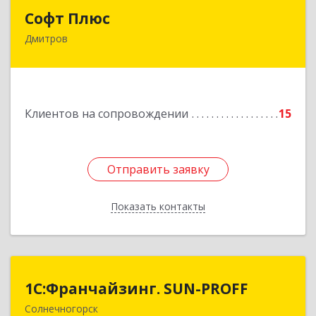
Софт Плюс
Софт Плюс
Дмитров
141851, Московская обл, г.о. Дмитровский,
Игнатово с, объединения Воин тер, дом № 106
Подробнее
Клиентов на сопровождении
15
Отправить заявку
Отправить заявку
Показать контакты
Назад
1С:Франчайзинг. SUN-PROFF
1С:Франчайзинг. SUN-PROFF
Солнечногорск
141503, Московская обл, Солнечногорский р-н,