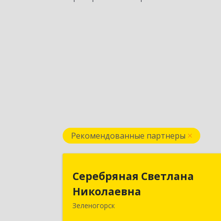
Рекомендованные партнеры
Серебряная Светлан
Серебряная Светлана
Николаевн
Николаевна
Зеленогорск
663690, Краноярский край
Зленогорск г, Энергетиков, дом № 14