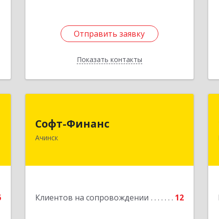
Отправить заявку
Отправить заявку
Показать контакты
Назад
а
Софт-Финанс
т
Софт-Финанс
662150, Красноярский край, Ачинск г,
Ачинск
1-й мкр, дом № 55А, корпус 2
,
4
Подробнее
е
6
Клиентов на сопровождении
12