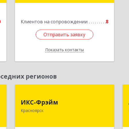
Подробнее
7
е
0
Клиентов на сопровождении
8
Отправить заявку
Отправить заявку
Показать контакты
Назад
седних регионов
,
ИКС-Фрэйм
,
ИКС-Фрэйм
660077, Красноярский край,
с
Красноярск
Красноярск г, Батурина ул, дом № 32,
пом.4
,