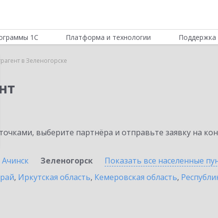
ограммы 1С
Платформа и технологии
Поддержка 
трагент в Зеленогорске
нт
очками, выберите партнёра и отправьте заявку на ко
Ачинск
Зеленогорск
Показать все населенные
пу
край
,
Иркутская область
,
Кемеровская область
,
Республик