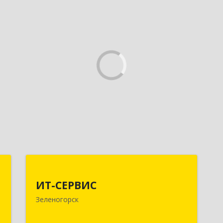
а
ИТ-СЕРВИС
а
ИТ-СЕРВИС
663690, Красноярский край,
Зеленогорск
Зеленогорск г, Гагарина ул, дом № 34
,
,