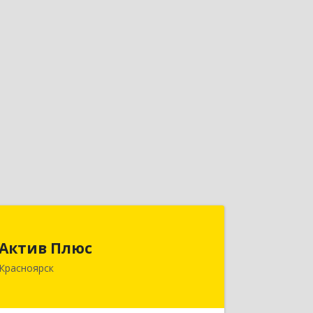
Актив Плюс
Актив Плюс
660017, Красноярский край,
Красноярск
Красноярск г, Обороны ул, дом № 3,
оф.220