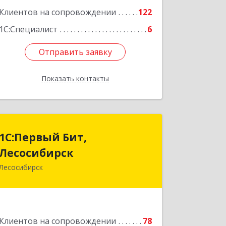
Клиентов на сопровождении
122
1С:Специалист
6
Отправить заявку
Отправить заявку
Показать контакты
Назад
1С:Первый Бит,
1С:Первый Бит,
Лесосибирск
Лесосибирск
Лесосибирск
662544, Красноярский край,
Лесосибирск г, Привокзальная ул,
дом № 12, оф.216
Подробнее
Клиентов на сопровождении
78