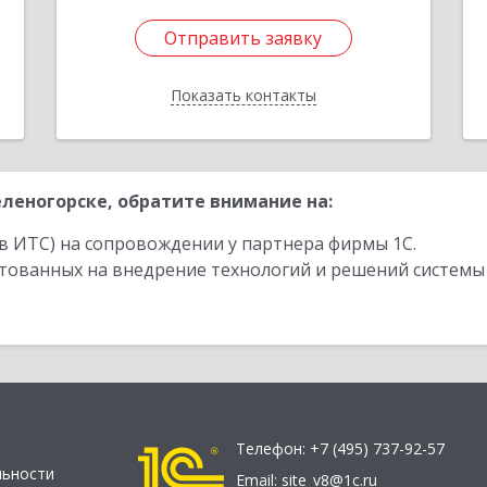
Отправить заявку
Отправить заявку
Показать контакты
Назад
леногорске, обратите внимание на:
в ИТС) на сопровождении у партнера фирмы 1С.
стованных на внедрение технологий и решений системы
Телефон:
+7 (495) 737-92-57
льности
Email:
site_v8@1c.ru