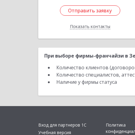
Отправить заявку
Отправить заявку
Показать контакты
Назад
При выборе фирмы-франчайзи в Зе
Количество клиентов (договоро
Количество специалистов, атте
Наличие у фирмы статуса
Вход для партнеров 1С
Политика
конфиденциа
Учебная версия