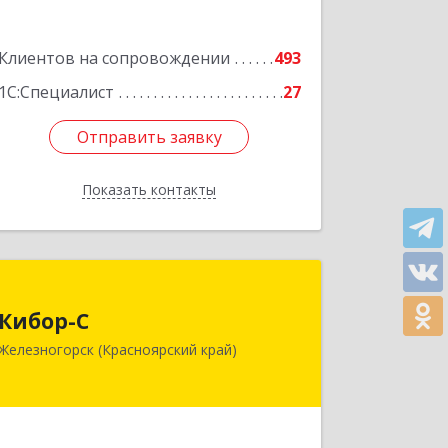
Подробнее
Клиентов на сопровождении
493
1С:Специалист
27
Отправить заявку
Отправить заявку
Показать контакты
Назад
Кибор-С
Кибор-С
662973, Красноярский край,
Железногорск (Красноярский край)
Железногорск г, Белорусская ул, дом
№ 30 Б, пом.16
Подробнее