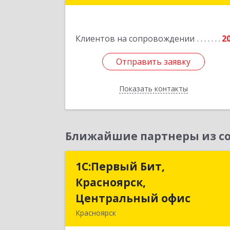
кв.3
Подробне
Клиентов на сопровождении
2
Отправить заявку
Отправить заявку
Показать контакты
Назад
Ближайшие партнеры из со
1С:Первый Бит,
1С:Первый Бит
Красноярск,
Красноярск
Центральный офис
Центральный офи
Красноярск
660017, Красноярский край