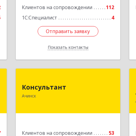
2
Клиентов на сопровождении
112
5
1С:Специалист
4
Отправить заявку
Отправить заявку
Показать контакты
Назад
к
Консультант
Консультант
,
662159, Красноярский край, Ачинск г,
Ачинск
5
Юго-Восточный район, дом № 21А
е
Подробнее
7
Клиентов на сопровождении
53