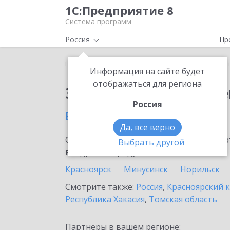
1С:Предприятие 8
Система программ
Россия
Пр
Главная
Сервисы ИТС
1С:Контрагент
1С:Кон
Информация на сайте будет
отображаться для региона
Заказать 1С:Контраге
Россия
в Зеленогорске
Да, все верно
Ознакомьтесь с информационными карт
Выбрать другой
внедрение продукта.
Красноярск
Минусинск
Норильск
Смотрите также:
Россия
,
Красноярский 
Республика Хакасия
,
Томская область
Партнеры в вашем регионе: