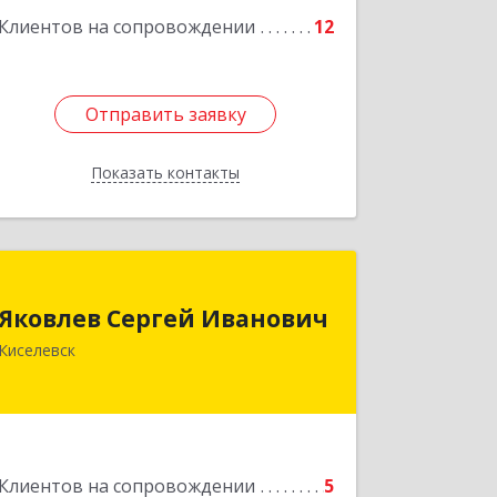
Клиентов на сопровождении
12
Отправить заявку
Отправить заявку
Показать контакты
Назад
Яковлев Сергей Иванович
Яковлев Сергей Иванович
650002, Кемеровская обл, г.Кемерово,
Киселевск
пр-т Шахтеров, дом № 90, кв.104
Подробнее
Клиентов на сопровождении
5