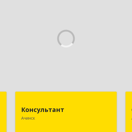
к
Консультант
Консультант
,
662159, Красноярский край, Ачинск г,
Ачинск
8
Юго-Восточный район, дом № 21А