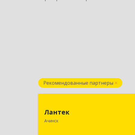
Рекомендованные партнеры
Ланте
Лантек
662153, Красноярский край, Ачинск г
Ачинск
Декабристов ул, дом № 5