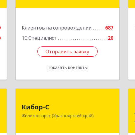
пом.4
,
ы
Подробнее
2
0
Клиентов на сопровождении
687
е
0
1С:Специалист
20
Отправить заявку
Отправить заявку
Показать контакты
Назад
Н
Кибор-С
Кибор-С
,
662973, Красноярский край,
Железногорск (Красноярский край)
а
Железногорск г, Белорусская ул, дом
3
№ 30 Б, пом.16