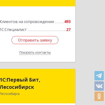
оф.220
Подробнее
Клиентов на сопровождении
493
1С:Специалист
27
Отправить заявку
Отправить заявку
Показать контакты
Назад
1С:Первый Бит,
1С:Первый Бит,
Лесосибирск
Лесосибирск
Лесосибирск
662544, Красноярский край,
Лесосибирск г, Привокзальная ул,