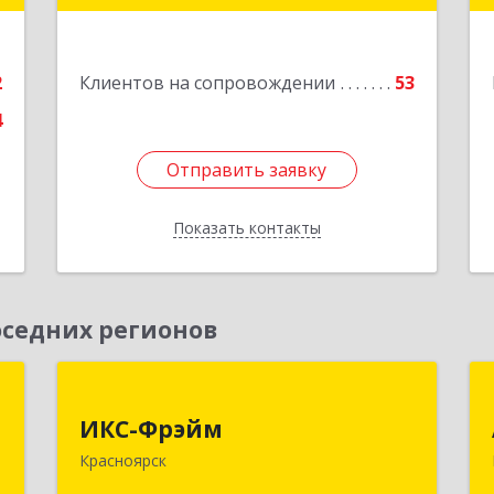
е
Подробнее
2
Клиентов на сопровождении
53
4
Отправить заявку
Отправить заявку
Показать контакты
Назад
седних регионов
,
ИКС-Фрэйм
,
ИКС-Фрэйм
660077, Красноярский край,
с
Красноярск
Красноярск г, Батурина ул, дом № 32,