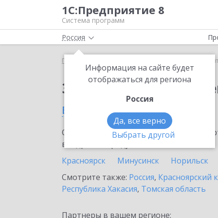
1С:Предприятие 8
Система программ
Россия
Пр
Главная
Сервисы ИТС
1С:Контрагент
1С:Кон
Информация на сайте будет
отображаться для региона
Заказать 1С:Контраге
Россия
в Ачинске
Да, все верно
Ознакомьтесь с информационными карт
Выбрать другой
внедрение продукта.
Красноярск
Минусинск
Норильск
Смотрите также:
Россия
,
Красноярский 
Республика Хакасия
,
Томская область
Партнеры в вашем регионе: