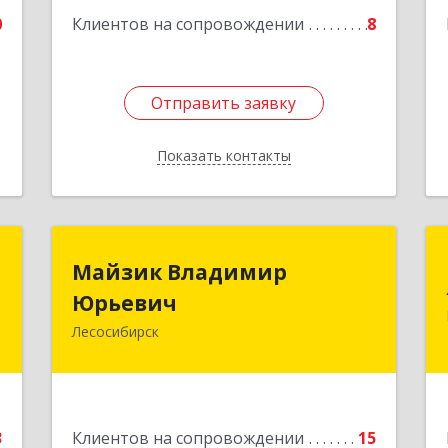
е
0
Клиентов на сопровождении
8
Отправить заявку
Отправить заявку
Показать контакты
Назад
й
Майзик Владимир
Майзик Владимир
ч
Юрьевич
Юрьевич
Лесосибирск
,
Подробнее
,
3
е
3
Клиентов на сопровождении
15