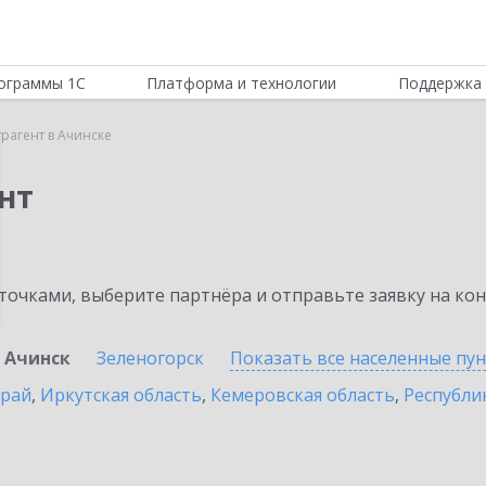
ограммы 1С
Платформа и технологии
Поддержка 
трагент в Ачинске
нт
очками, выберите партнёра и отправьте заявку на ко
Ачинск
Зеленогорск
Показать все населенные
пу
край
,
Иркутская область
,
Кемеровская область
,
Республик