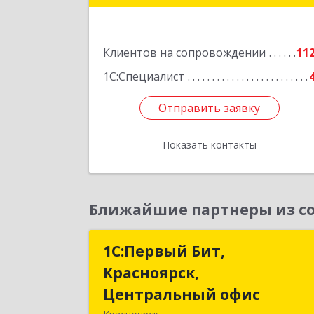
Подробне
Клиентов на сопровождении
11
1С:Специалист
Отправить заявку
Отправить заявку
Показать контакты
Назад
Ближайшие партнеры из со
1С:Первый Бит,
1С:Первый Бит
Красноярск,
Красноярск
Центральный офис
Центральный офи