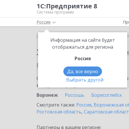
1С:Предприятие 8
Система программ
Россия
Пр
Главная
Сервисы ИТС
1С:Контрагент
1С:Кон
Информация на сайте будет
отображаться для региона
Заказать 1С:Контраге
Россия
в Воронеже
Да, все верно
Ознакомьтесь с информационными карт
Выбрать другой
внедрение продукта.
Воронеж
Россошь
Борисоглебск
Смотрите также:
Россия
,
Воронежская о
Ростовская область
,
Саратовская облас
Партнеры в вашем регионе: