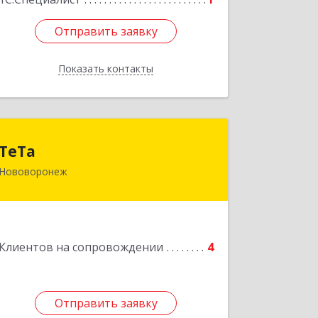
Отправить заявку
Отправить заявку
Показать контакты
Назад
ТеТа
ТеТа
Нововоронеж
396 073, Нововоронеж г, а/я, дом № 30
Подробнее
Клиентов на сопровождении
4
Отправить заявку
Отправить заявку