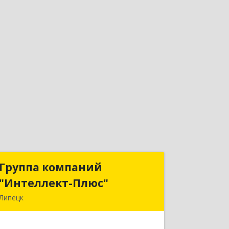
Группа компаний
Группа компаний
"Интеллект-Плюс"
"Интеллект-Плюс"
Липецк
398024, Липецкая обл, Липецк г,
Победы пл, дом № 8, 306