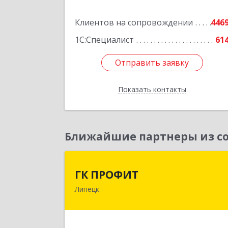
Подробне
Клиентов на сопровождении
446
1С:Специалист
61
Отправить заявку
Отправить заявку
Показать контакты
Назад
Ближайшие партнеры из со
ГК ПРОФИ
ГК ПРОФИТ
Липецк
398001, Липецкая обл, Липецк г
Советская ул, дом № 66Б, пом.