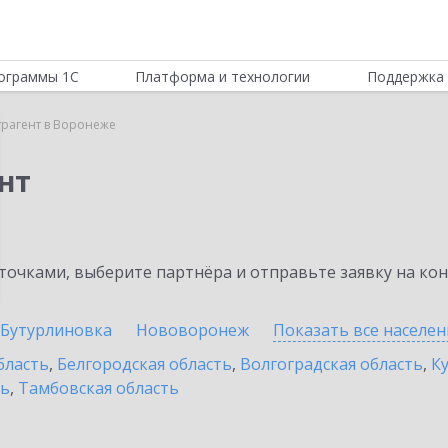
ограммы 1С
Платформа и технологии
Поддержка 
трагент в Воронеже
нт
очками, выберите партнёра и отправьте заявку на ко
Бутурлиновка
Нововоронеж
Показать все населе
бласть
,
Белгородская область
,
Волгоградская область
,
К
ть
,
Тамбовская область