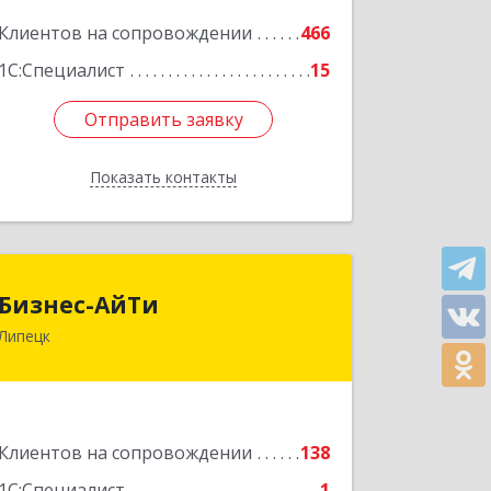
Клиентов на сопровождении
466
Подробнее
1С:Специалист
15
Отправить заявку
Отправить заявку
Показать контакты
Назад
Бизнес-АйТи
Бизнес-АйТи
Липецк
398008, Липецкая обл, Липецк г, 50
лет НЛМК ул, дом № 11, пом.18
Подробнее
Клиентов на сопровождении
138
1С:Специалист
1