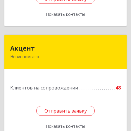
Показать контакты
Назад
Акцент
Акцент
Невинномысск
357112, Ставропольский край, Невинномысск г,
Менделеева ул, дом № 52, оф.2
Подробнее
Клиентов на сопровождении
48
Отправить заявку
Отправить заявку
Показать контакты
Назад