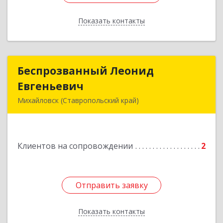
Показать контакты
Назад
Беспрозванный Леонид
Беспрозванный Леонид
Евгеньевич
Евгеньевич
Михайловск (Ставропольский край)
Подробнее
Клиентов на сопровождении
2
Отправить заявку
Отправить заявку
Показать контакты
Назад