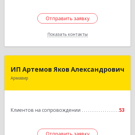
Отправить заявку
Отправить заявку
Показать контакты
Назад
ИП Артемов Яков Александрович
ИП Артемов Яков Александрович
Армавир
Подробнее
Клиентов на сопровождении
53
Отправить заявку
Отправить заявку