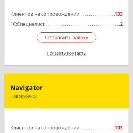
Подробнее
Клиентов на сопровождении
133
1С:Специалист
2
Отправить заявку
Отправить заявку
Показать контакты
Назад
Navigator
Navigator
Новокубанск
352240, Краснодарский край, Новокубанск г,
Пушкина ул, дом № 67
Подробнее
Клиентов на сопровождении
103