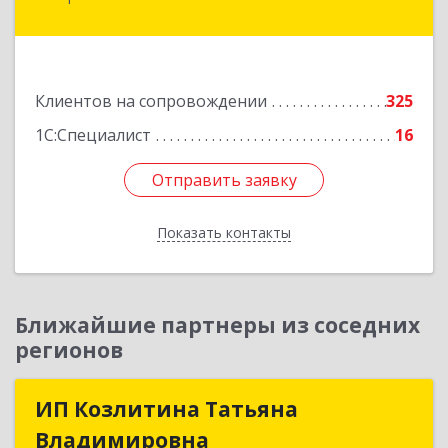
45 Параллель ул, дом № 38, оф.151
Подробнее
Клиентов на сопровождении
325
1С:Специалист
16
Отправить заявку
Отправить заявку
Показать контакты
Назад
Ближайшие партнеры из соседних
регионов
ИП Козлитина Татьяна
ИП Козлитина Татьяна
Владимировна
Владимировна