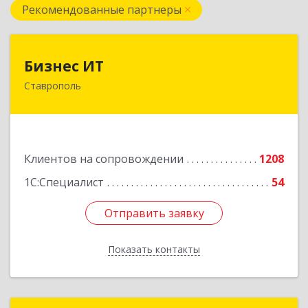
Рекомендованные партнеры
Бизнес ИТ
Бизнес ИТ
Ставрополь
355035, Ставропольский край, Ставрополь г, 1
Промышленная ул, дом № 3, корпус А
Подробнее
Клиентов на сопровождении
1208
1С:Специалист
54
Отправить заявку
Отправить заявку
Показать контакты
Назад