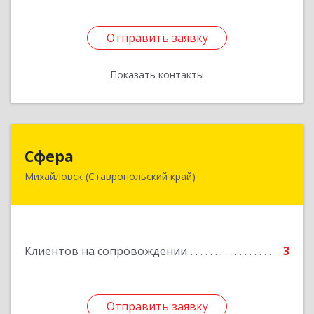
Отправить заявку
Отправить заявку
Показать контакты
Назад
Сфера
Сфера
Михайловск (Ставропольский край)
356240, Ставропольский край, Шпаковский р-
н, Михайловск г, Ленина ул, дом № 156/2,
пом.111
Подробнее
Клиентов на сопровождении
3
Отправить заявку
Отправить заявку