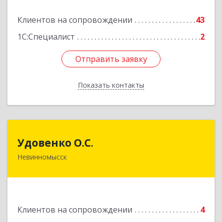
Подробнее
Клиентов на сопровождении
43
1С:Специалист
2
Отправить заявку
Отправить заявку
Показать контакты
Назад
Удовенко О.С.
Удовенко О.С.
Невинномысск
357 100, г.Невинномысск, ул.Революцеонная,
дом № 30, кв.54
Подробнее
Клиентов на сопровождении
4