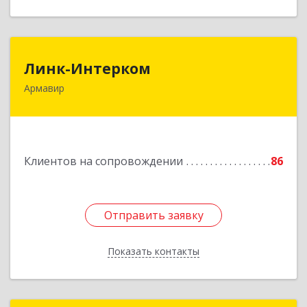
Линк-Интерком
Линк-Интерком
Армавир
352930, Краснодарский край, г.о.город
Армавир, Армавир г, Каспарова ул, дом № 19,
пом.3
Подробнее
Клиентов на сопровождении
86
Отправить заявку
Отправить заявку
Показать контакты
Назад