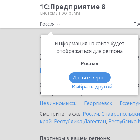
1С:Предприятие 8
Система программ
Россия
Пр
Главная
Сервисы ИТС
1С:Контрагент
1С:Кон
Информация на сайте будет
отображаться для региона
Заказать 1С:Контраге
Россия
в Лермонтове
Да, все верно
Ознакомьтесь с информационными карт
Выбрать другой
внедрение продукта.
Невинномысск
Георгиевск
Ессенту
Смотрите также:
Россия
,
Ставропольски
край
,
Республика Дагестан
,
Республика 
Партнеры в вашем регионе: