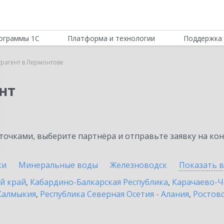
ограммы 1С
Платформа и технологии
Поддержка 
трагент в Лермонтове
нт
очками, выберите партнёра и отправьте заявку на ко
ки
Минеральные воды
Железноводск
Показать 
й край
,
Кабардино-Балкарская Республика
,
Карачаево-Ч
Калмыкия
,
Республика Северная Осетия - Алания
,
Ростовс