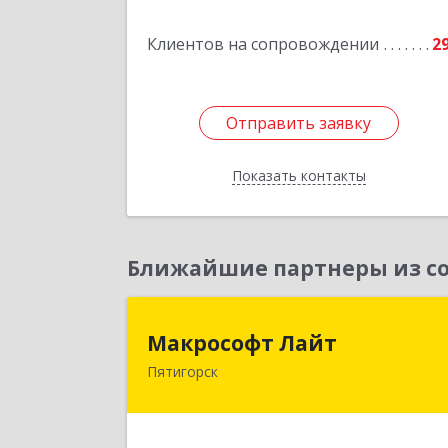
Клиентов на сопровождении
2
Подробне
Отправить заявку
Отправить заявку
Показать контакты
Назад
Ближайшие партнеры из со
Макрософт Лай
Макрософт Лайт
Пятигорск
357501, Ставропольский край
Пятигорск г, Коста Хетагурова ул, до
№ 