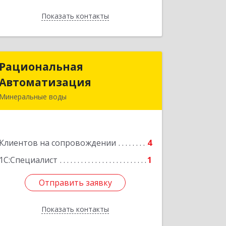
Показать контакты
Назад
Рациональная
Рациональная
Автоматизация
Автоматизация
Минеральные воды
357209, Ставропольский край, м.о.
Минераловодский, Минеральные
Воды г, 22 Партсъезда пр-кт,
Клиентов на сопровождении
домовладение № 9, корпус 1
4
1С:Специалист
1
Подробнее
Отправить заявку
Отправить заявку
Показать контакты
Назад