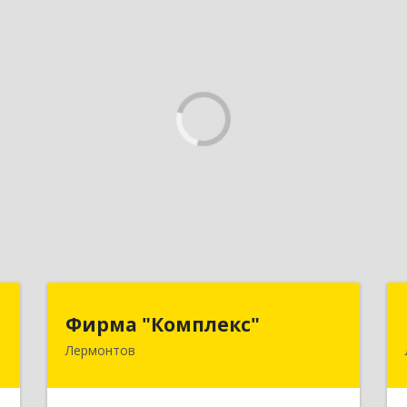
а
Фирма "Комплекс"
Фирма "Комплекс"
а
Лермонтов
357348, Ставропольский край,
Лермонтов г, Острогорка с, Степная
,
ул, дом № 46, а
4