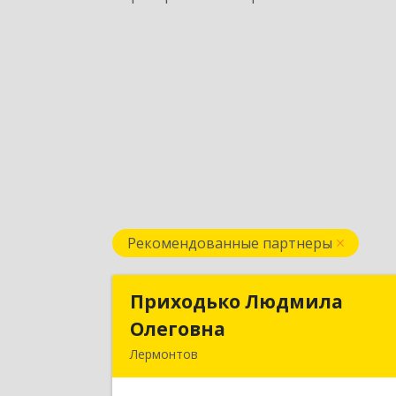
Рекомендованные партнеры
Приходько Людмила
Приходько Людмил
Олеговна
Олеговн
Лермонтов
357341, Лермонтов г, П.Лумумбы ул
дом № 43/2, кв.4