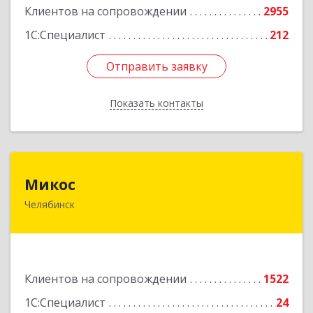
Клиентов на сопровождении
2955
1С:Специалист
212
Отправить заявку
Отправить заявку
Показать контакты
Назад
Микос
Микос
Челябинск
454126, Челябинская обл, Челябинск г,
Энтузиастов ул, дом № 28, корпус А, этаж 1
Подробнее
Клиентов на сопровождении
1522
1С:Специалист
24