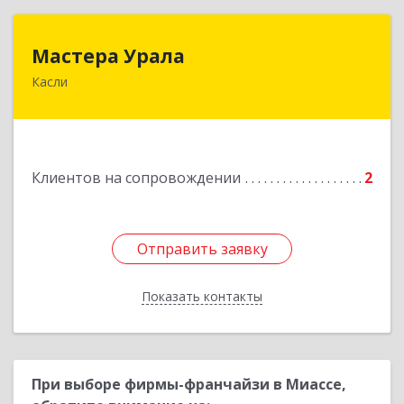
Мастера Урала
Мастера Урала
Касли
456830, Челябинская обл., г. Касли, ул. Карла
Либкнехта, д. 112а
Подробнее
Клиентов на сопровождении
2
Отправить заявку
Отправить заявку
Показать контакты
Назад
При выборе фирмы-франчайзи в Миассе,