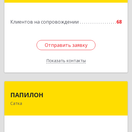
Подробнее
Клиентов на сопровождении
68
Отправить заявку
Отправить заявку
Показать контакты
Назад
ПАПИЛОН
ПАПИЛОН
Сатка
456910, Челябинская обл, Саткинский р-н, г
Сатка, ул Индустриальная, д.18
Подробнее