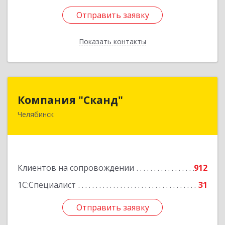
Отправить заявку
Отправить заявку
Показать контакты
Назад
Компания "Сканд"
Компания "Сканд"
Челябинск
454091, Челябинская обл, Челябинск г,
Революции пл, дом № 7, оф.1.16
Подробнее
Клиентов на сопровождении
912
1С:Специалист
31
Отправить заявку
Отправить заявку