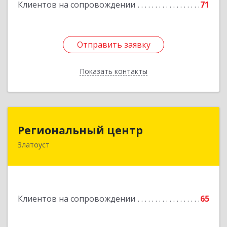
Клиентов на сопровождении
71
Отправить заявку
Отправить заявку
Показать контакты
Назад
Региональный центр
Региональный центр
Златоуст
456227, Челябинская обл, Златоуст г, Мира пр-
кт, дом № 21
Подробнее
Клиентов на сопровождении
65