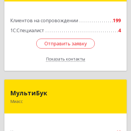
Подробнее
Клиентов на сопровождении
199
1С:Специалист
4
Отправить заявку
Отправить заявку
Показать контакты
Назад
МультиБук
МультиБук
Миасс
456318, Челябинская обл, Миасс г, Жуковского
ул, дом № 8, кв.61
Подробнее