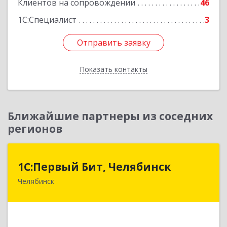
Клиентов на сопровождении
46
1С:Специалист
3
Отправить заявку
Отправить заявку
Показать контакты
Назад
Ближайшие партнеры из соседних
регионов
1С:Первый Бит, Челябинск
1С:Первый Бит, Челябинск
Челябинск
454084, Челябинская обл, Челябинск г,
Каслинская ул, дом № 77, оф.109
Подробнее