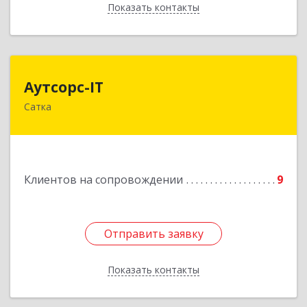
Показать контакты
Назад
Аутсорс-IT
Аутсорс-IT
Сатка
456910, Челябинская обл, Сатка г, Солнечная ул,
дом № 1, кв.9
Подробнее
Клиентов на сопровождении
9
Отправить заявку
Отправить заявку
Показать контакты
Назад