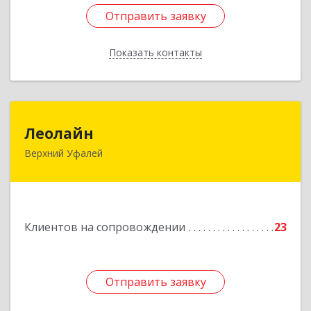
Отправить заявку
Отправить заявку
Показать контакты
Назад
Леолайн
Леолайн
Верхний Уфалей
456800, Челябинская обл, Верхний Уфалей г,
Ленина ул, дом № 147
Подробнее
Клиентов на сопровождении
23
Отправить заявку
Отправить заявку