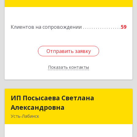
кв.23
Подробнее
Клиентов на сопровождении
59
Отправить заявку
Отправить заявку
Показать контакты
Назад
ИП Посысаева Светлана
ИП Посысаева Светлана
Александровна
Александровна
Усть-Лабинск
352330, Краснодарский край, Усть-Лабинск г,
Зои Космодемьянской ул, дом № 192