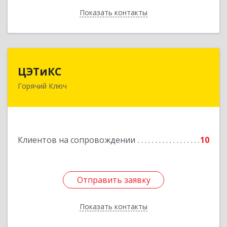
Показать контакты
Назад
ЦЭТиКС
ЦЭТиКС
Горячий Ключ
353290, Краснодарский край, Горячий Ключ г,
Ленина ул, дом № 208, оф.21
Подробнее
Клиентов на сопровождении
10
Отправить заявку
Отправить заявку
Показать контакты
Назад