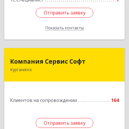
Отправить заявку
Отправить заявку
Показать контакты
Назад
Компания Сервис Софт
Компания Сервис Софт
Курганинск
352430, Краснодарский край, Курганинск г,
Розы Люксембург ул, дом № 333
Подробнее
Клиентов на сопровождении
164
Отправить заявку
Отправить заявку