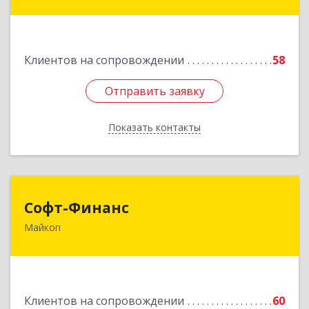
Краснооктябрьская ул, дом № 59, кв.1
Подробнее
Клиентов на сопровождении
58
Отправить заявку
Отправить заявку
Показать контакты
Назад
Софт-Финанс
Софт-Финанс
Майкоп
385006, Адыгея Респ, Майкоп г, Калинина ул,
дом № 210С
Подробнее
Клиентов на сопровождении
60