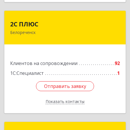
2С ПЛЮС
2С ПЛЮС
Белореченск
352630, Краснодарский край, Белореченский р-
н, Белореченск г, Мира ул, дом № 63
Подробнее
Клиентов на сопровождении
92
1С:Специалист
1
Отправить заявку
Отправить заявку
Показать контакты
Назад