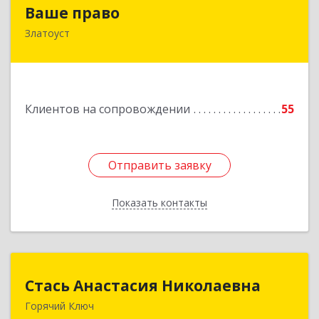
Ваше право
Ваше право
Златоуст
456219, Челябинская обл, Златоуст г,
Молодежный кв-л, дом № 7, кв.136
Подробнее
Клиентов на сопровождении
55
Отправить заявку
Отправить заявку
Показать контакты
Назад
Стась Анастасия Николаевна
Стась Анастасия Николаевна
Горячий Ключ
353290, г. Горячий Ключ, ул. Ленина, д. 242,