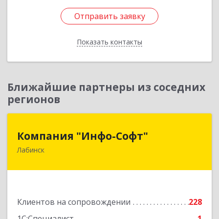
Отправить заявку
Отправить заявку
Показать контакты
Назад
Ближайшие партнеры из соседних
регионов
Компания "Инфо-Софт"
Компания "Инфо-Софт"
Лабинск
352500, Краснодарский край, Лабинский р-н,
Лабинск г, Константинова ул, дом № 72
Подробнее
Клиентов на сопровождении
228
1С:Специалист
1