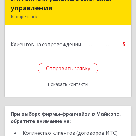
управления
управления
Белореченск
352630, Краснодарский край, Белореченск г,
Луценко ул, дом № 103
Клиентов на сопровождении
5
Подробнее
Отправить заявку
Отправить заявку
Показать контакты
Назад
При выборе фирмы-франчайзи в Майкопе,
обратите внимание на:
Количество клиентов (договоров ИТС)