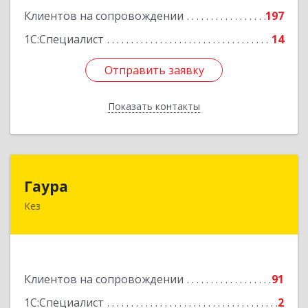
Клиентов на сопровождении
197
1С:Специалист
14
Отправить заявку
Отправить заявку
Показать контакты
Назад
Гаура
Гаура
Кез
427580, Удмуртская Респ, Кезский р-н, Кез п,
Кооперативная ул, дом № 12
Подробнее
Клиентов на сопровождении
91
1С:Специалист
2