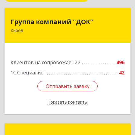
Группа компаний "ДОК"
Группа компаний "ДОК"
Киров
610017, Кировская обл, Киров г, Горького ул,
дом № 17
Подробнее
Клиентов на сопровождении
496
1С:Специалист
42
Отправить заявку
Отправить заявку
Показать контакты
Назад
НЕО Сервис