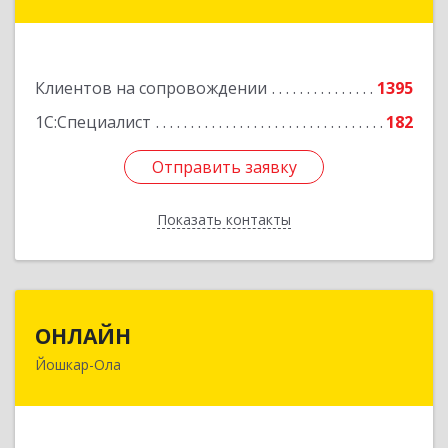
ул, дом № 68
Подробнее
Клиентов на сопровождении
1395
1С:Специалист
182
Отправить заявку
Отправить заявку
Показать контакты
Назад
ОНЛАЙН
ОНЛАЙН
Йошкар-Ола
424000, Марий Эл Респ, Йошкар-Ола г,
Комсомольская ул, дом № 132, пом.III
Подробнее