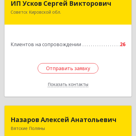
ИП Усков Сергей Викторович
Советск Кировской обл.
613340, Кировская обл, Советск г, Дружбы ул,
дом № 29
Подробнее
Клиентов на сопровождении
26
Отправить заявку
Отправить заявку
Показать контакты
Назад
Назаров Алексей Анатольевич
Назаров Алексей Анатольевич
Вятские Поляны
612964,Кировская обл,город Вятские Поляны