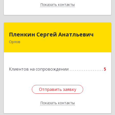
Показать контакты
Назад
Пленкин Сергей Анатльевич
Пленкин Сергей Анатльевич
Орлов
612 270, 612270, Кировская обл, , Орлов г,
Ленина ул, дом. 128
Подробнее
Клиентов на сопровождении
5
Отправить заявку
Отправить заявку
Показать контакты
Назад