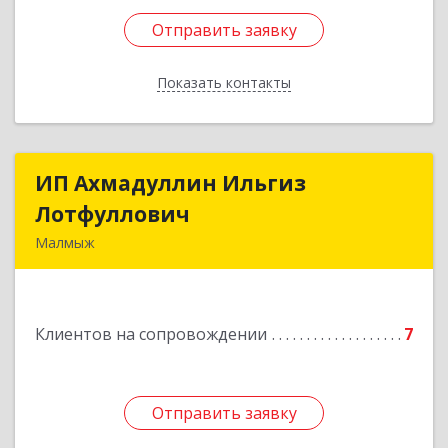
Отправить заявку
Отправить заявку
Показать контакты
Назад
ИП Ахмадуллин Ильгиз
ИП Ахмадуллин Ильгиз
Лотфуллович
Лотфуллович
Малмыж
612920, Кировская обл, г.Малмыж, ул.Ленина, 27
оф.1
Клиентов на сопровождении
7
Подробнее
Отправить заявку
Отправить заявку