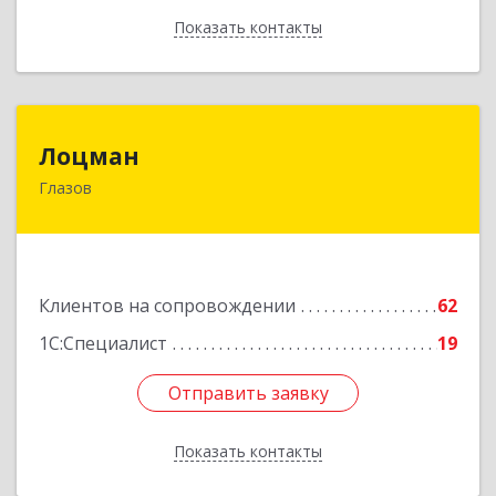
Показать контакты
Назад
Лоцман
Лоцман
Глазов
427620, Удмуртская Респ, Глазов г, Сибирская
ул, дом № 20
Подробнее
Клиентов на сопровождении
62
1С:Специалист
19
Отправить заявку
Отправить заявку
Показать контакты
Назад