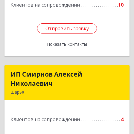
Клиентов на сопровождении
10
Отправить заявку
Отправить заявку
Показать контакты
Назад
ИП Смирнов Алексей
ИП Смирнов Алексей
Николаевич
Николаевич
Шарья
Подробнее
Клиентов на сопровождении
4