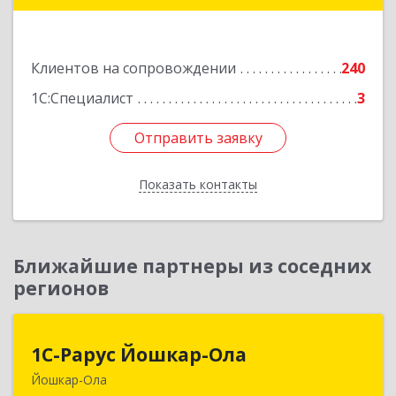
Подробнее
Клиентов на сопровождении
240
1С:Специалист
3
Отправить заявку
Отправить заявку
Показать контакты
Назад
Ближайшие партнеры из соседних
регионов
1С-Рарус Йошкар-Ола
1С-Рарус Йошкар-Ола
Йошкар-Ола
424004, Марий Эл Респ, Йошкар-Ола г, Волкова