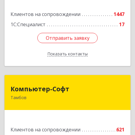
Подробнее
Клиентов на сопровождении
1447
1С:Специалист
17
Отправить заявку
Отправить заявку
Показать контакты
Назад
Компьютер-Софт
Компьютер-Софт
Тамбов
392000, Тамбовская обл, Тамбов г, Советская
ул, дом № 191
Подробнее
Клиентов на сопровождении
621