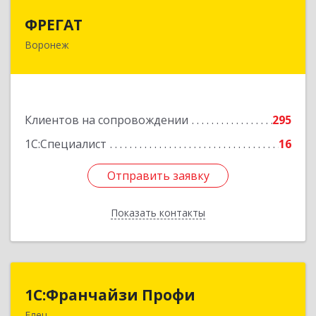
ФРЕГАТ
ФРЕГАТ
Воронеж
394006, Воронежская обл, Воронеж г,
Бахметьева ул, дом № 2Б, пом.I, офис 220
Подробнее
Клиентов на сопровождении
295
1С:Специалист
16
Отправить заявку
Отправить заявку
Показать контакты
Назад
1С:Франчайзи Профи
1С:Франчайзи Профи
Елец