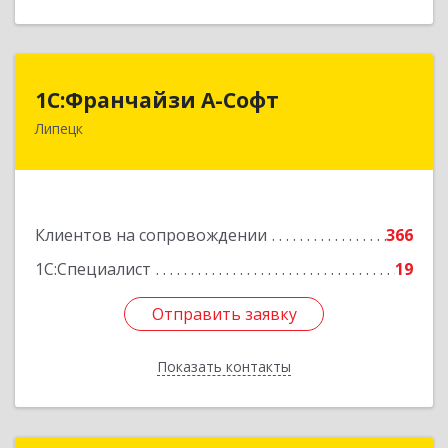
1С:Франчайзи А-Софт
1С:Франчайзи А-Софт
Липецк
398059, Липецкая обл, Липецк г, Фрунзе ул,
дом № 27
Подробнее
Клиентов на сопровождении
366
1С:Специалист
19
Отправить заявку
Отправить заявку
Показать контакты
Назад