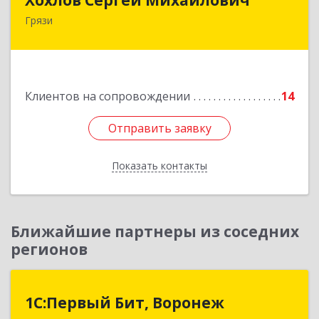
Грязи
399059, Россия, Липецкая обл., г.Грязи,
ул.Рублева, д.31
Подробнее
Клиентов на сопровождении
14
Отправить заявку
Отправить заявку
Показать контакты
Назад
Ближайшие партнеры из соседних
регионов
1С:Первый Бит, Воронеж
1С:Первый Бит, Воронеж