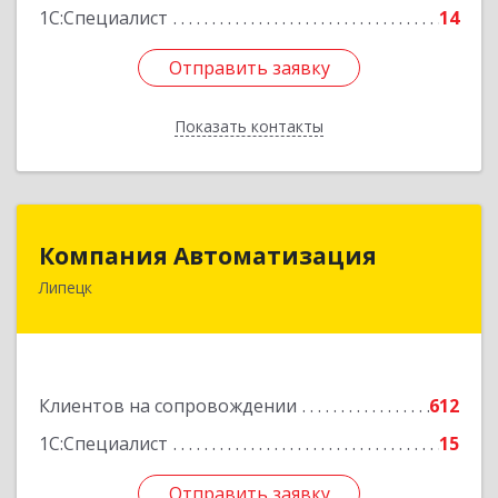
1С:Специалист
14
Отправить заявку
Отправить заявку
Показать контакты
Назад
Компания Автоматизация
Компания Автоматизация
Липецк
398001, Липецкая обл, Липецк г, Победы пл,
дом № 8
Подробнее
Клиентов на сопровождении
612
1С:Специалист
15
Отправить заявку
Отправить заявку