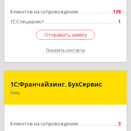
Подробнее
Клиентов на сопровождении
138
1С:Специалист
1
Отправить заявку
Отправить заявку
Показать контакты
Назад
1С:Франчайзинг. БухСервис
1С:Франчайзинг. БухСервис
Елец
399780, Липецкая обл, Елецкий р-н, Елец г,
Новоселов ул, дом № 12
Подробнее
Клиентов на сопровождении
3