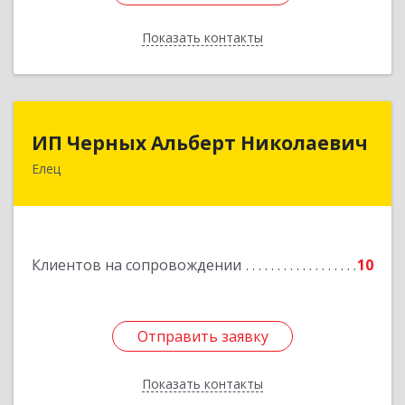
Показать контакты
Назад
ИП Черных Альберт Николаевич
ИП Черных Альберт Николаевич
Елец
399771, Липецкая обл, Елец г, Н.Гусевой ул, 56А
Подробнее
Клиентов на сопровождении
10
Отправить заявку
Отправить заявку
Показать контакты
Назад