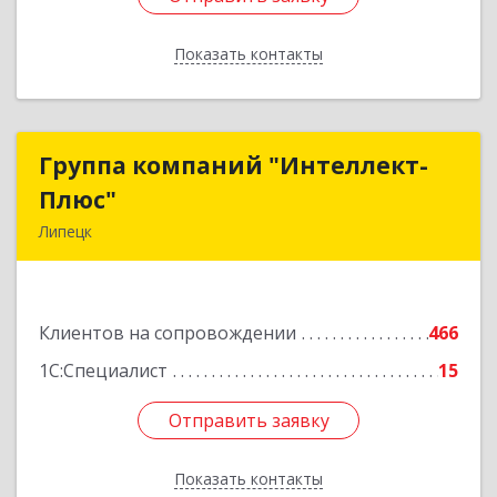
Показать контакты
Назад
Группа компаний "Интеллект-
Группа компаний "Интеллект-
Плюс"
Плюс"
Липецк
398024, Липецкая обл, Липецк г, Победы пл,
дом № 8, 306
Клиентов на сопровождении
466
Подробнее
1С:Специалист
15
Отправить заявку
Отправить заявку
Показать контакты
Назад