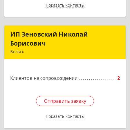
Показать контакты
Назад
ИП Зеновский Николай
ИП Зеновский Николай
Борисович
Борисович
Вельск
165150, Архангельская обл, Вельский р-н,
Лукинская д, Надежды ул, дом № 6
Клиентов на сопровождении
2
Подробнее
Отправить заявку
Отправить заявку
Показать контакты
Назад