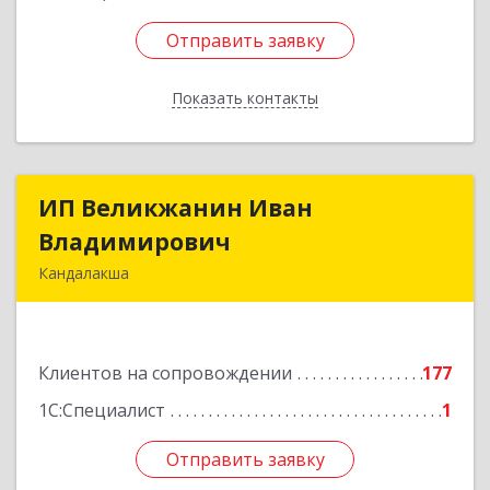
Отправить заявку
Отправить заявку
Показать контакты
Назад
ИП Великжанин Иван
ИП Великжанин Иван
Владимирович
Владимирович
Кандалакша
184046, Мурманская обл, Кандалакша г,
Наймушина ул, дом № 16, кв.37
Клиентов на сопровождении
177
Подробнее
1С:Специалист
1
Отправить заявку
Отправить заявку