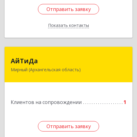
Отправить заявку
Отправить заявку
Показать контакты
Назад
АйТиДа
АйТиДа
Мирный (Архангельская область)
164170, Архангельская обл, Мирный г,
Космонавтов ул, дом № 12, оф.55
Подробнее
Клиентов на сопровождении
1
Отправить заявку
Отправить заявку