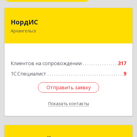
НордИС
НордИС
Архангельск
163071, Архангельская обл, Архангельск г,
Гайдара ул, дом № 55, оф.18
Подробнее
Клиентов на сопровождении
317
1С:Специалист
9
Отправить заявку
Отправить заявку
Показать контакты
Назад
1С:Франчайзи "ЛИНК-сервис"