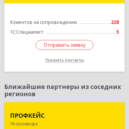
оф.13
Подробнее
Клиентов на сопровождении
228
1С:Специалист
5
Отправить заявку
Отправить заявку
Показать контакты
Назад
Ближайшие партнеры из соседних
регионов
ПРОФКЕЙС
ПРОФКЕЙС
Петрозаводск
185035, Карелия Респ, Петрозаводск г, Красная