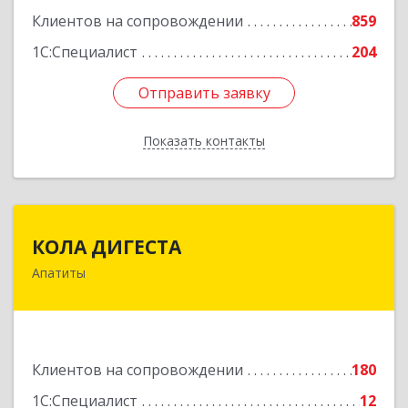
Подробнее
Клиентов на сопровождении
859
1С:Специалист
204
Отправить заявку
Отправить заявку
Показать контакты
Назад
КОЛА ДИГЕСТА
КОЛА ДИГЕСТА
Апатиты
184209, Мурманская обл, Апатиты г,
Космонавтов ул, дом № 17
Подробнее
Клиентов на сопровождении
180
1С:Специалист
12