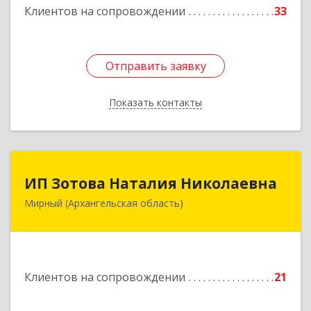
Клиентов на сопровождении
33
Отправить заявку
Отправить заявку
Показать контакты
Назад
ИП Зотова Наталия Николаевна
ИП Зотова Наталия Николаевна
Мирный (Архангельская область)
164170, г.Мирный, Архангельской обл.,
ул.Советская, д.8, кв.80
Подробнее
Клиентов на сопровождении
21