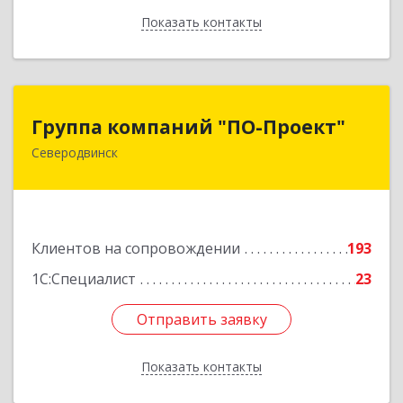
Показать контакты
Назад
Группа компаний "ПО-Проект"
Группа компаний "ПО-Проект"
Северодвинск
164500, Архангельская обл, Северодвинск г,
Бойчука ул, дом № 3, оф.401
Подробнее
Клиентов на сопровождении
193
1С:Специалист
23
Отправить заявку
Отправить заявку
Показать контакты
Назад