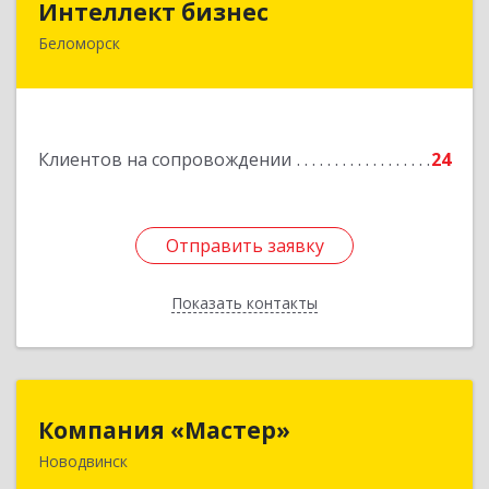
Интеллект бизнес
Беломорск
г. Беломорск, Портовое шоссе, д.1
Подробнее
Клиентов на сопровождении
24
Отправить заявку
Отправить заявку
Показать контакты
Назад
Компания «Мастер»
Компания «Мастер»
Новодвинск
164902, Архангельская обл, Новодвинск г,