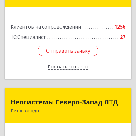
ул, дом № 10
Подробнее
Клиентов на сопровождении
1256
1С:Специалист
27
Отправить заявку
Отправить заявку
Показать контакты
Назад
Неосистемы Северо-Запад ЛТД
Неосистемы Северо-Запад ЛТД
Петрозаводск
185001, Карелия Респ, Петрозаводск г,
Первомайский (Первомайский р-н) пр-кт, дом
№ 54, пом.27