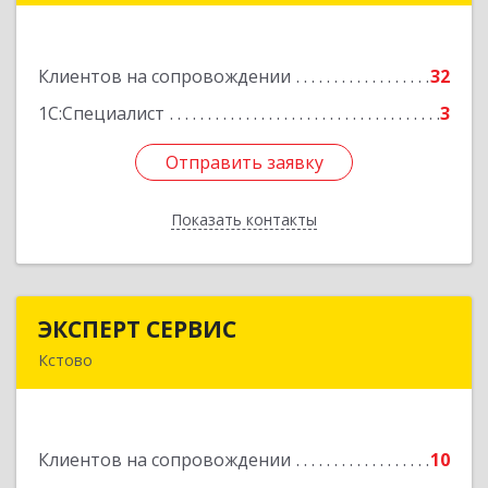
м-н, дом № 23, корпус 1, кв.11
Клиентов на сопровождении
32
Подробнее
1С:Специалист
3
Отправить заявку
Отправить заявку
Показать контакты
Назад
ЭКСПЕРТ СЕРВИС
ЭКСПЕРТ СЕРВИС
Кстово
Подробнее
Клиентов на сопровождении
10