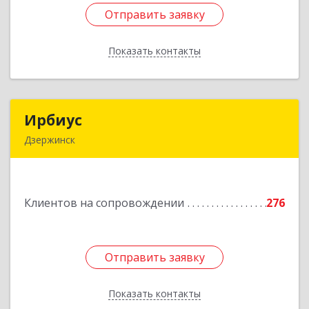
Отправить заявку
Отправить заявку
Показать контакты
Назад
Ирбиус
Ирбиус
Дзержинск
606016, Нижегородская обл, Дзержинск г,
Студенческая ул, дом № 30
Клиентов на сопровождении
276
Подробнее
Отправить заявку
Отправить заявку
Показать контакты
Назад