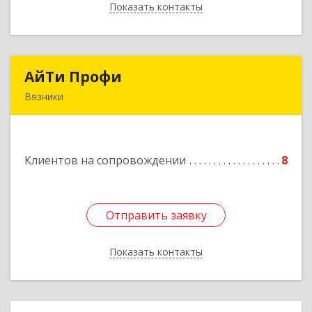
Показать контакты
Назад
АйТи Профи
АйТи Профи
Вязники
Подробнее
Клиентов на сопровождении
8
Отправить заявку
Отправить заявку
Показать контакты
Назад