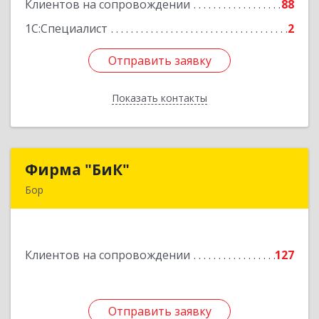
Клиентов на сопровождении
88
Подробнее
1С:Специалист
2
Отправить заявку
Отправить заявку
Показать контакты
Назад
Фирма "БиК"
Фирма "БиК"
Бор
606440, Нижегородская обл, Бор г, Советская
ул, дом № 11
Клиентов на сопровождении
127
Подробнее
Отправить заявку
Отправить заявку