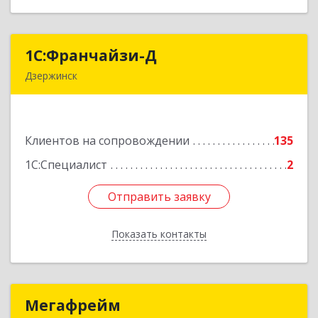
1С:Франчайзи-Д
1С:Франчайзи-Д
Дзержинск
606025, Нижегородская обл, Дзержинск г,
Циолковского пр-кт, дом № 15
Клиентов на сопровождении
135
Подробнее
1С:Специалист
2
Отправить заявку
Отправить заявку
Показать контакты
Назад
Мегафрейм
Мегафрейм