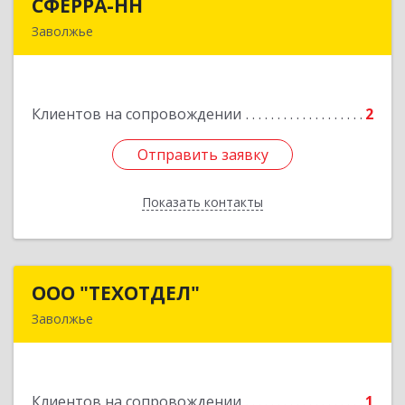
СФЕРРА-НН
СФЕРРА-НН
Заволжье
Подробнее
Клиентов на сопровождении
2
Отправить заявку
Отправить заявку
Показать контакты
Назад
ООО "ТЕХОТДЕЛ"
ООО "ТЕХОТДЕЛ"
Заволжье
Подробнее
Клиентов на сопровождении
1