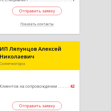
Отправить заявку
Отправить заявку
Показать контакты
Назад
ИП Ляпунцов Алексей
ИП Ляпунцов Алексей
Николаевич
Николаевич
Солнечногорск
Подробнее
Клиентов на сопровождении
42
Отправить заявку
Отправить заявку