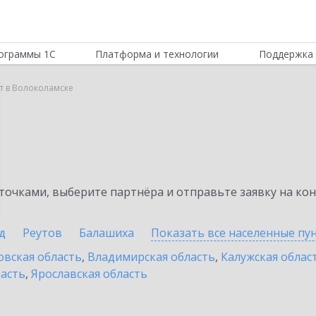
ограммы 1С
Платформа и технологии
Поддержка 
т в Волоколамске
очками, выберите партнёра и отправьте заявку на ко
д
Реутов
Балашиха
Показать все населенные
пу
овская область
,
Владимирская область
,
Калужская облас
ласть
,
Ярославская область