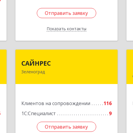
Отправить заявку
Отправить заявку
Показать контакты
Назад
а
САЙНРЕС
САЙНРЕС
Зеленоград
,
124365, Москва г, Зеленоград г,
I
корпус 2307А, кв.37
е
Подробнее
1
Клиентов на сопровождении
116
5
1С:Специалист
9
Отправить заявку
Отправить заявку