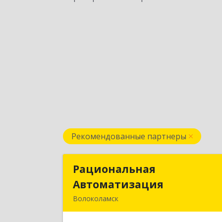
Рекомендованные партнеры
Рациональная
Рациональна
Автоматизация
Автоматизаци
Волоколамск
143600, Московская обл
Волоколамский р-н, Волоколамск г