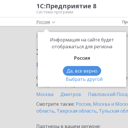
1С:Предприятие 8
Система программ
Россия
Пр
Главная
Сервисы ИТС
1С-Коннект
1С-Коннек
Информация на сайте будет
отображаться для региона
Заказать 1С-Коннект
Россия
в Волоколамске
Да, все верно
Ознакомьтесь с информационными карт
Выбрать другой
внедрение продукта.
Москва
Дмитров
Павловский Поса
Смотрите также:
Россия
,
Москва и Моск
область
,
Тверская область
,
Тульская об
Партнеры в вашем регионе: