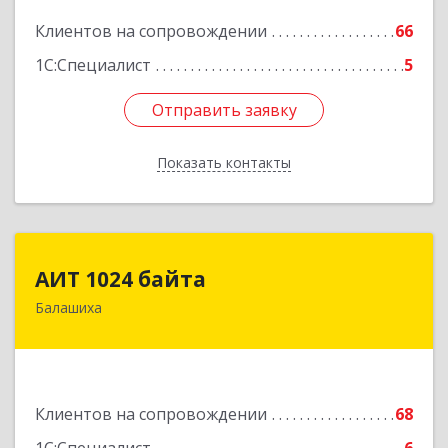
Подробнее
Клиентов на сопровождении
66
1С:Специалист
5
Отправить заявку
Отправить заявку
Показать контакты
Назад
АИТ 1024 байта
АИТ 1024 байта
Балашиха
143909, Московская обл, Балашиха г, Солнечная
ул, дом № 23, кв.104
Подробнее
Клиентов на сопровождении
68