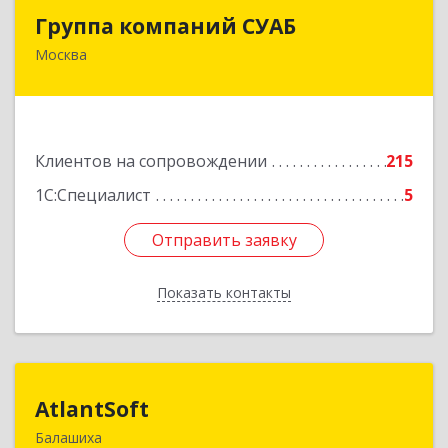
Группа компаний СУАБ
Группа компаний СУАБ
Москва
105082, Москва г, Почтовая Б. ул, дом 36, стр.9,
оф.238
Подробнее
Клиентов на сопровождении
215
1С:Специалист
5
Отправить заявку
Отправить заявку
Показать контакты
Назад
AtlantSoft
AtlantSoft
Балашиха
143900, Московская обл, Балашиха г, Звездная