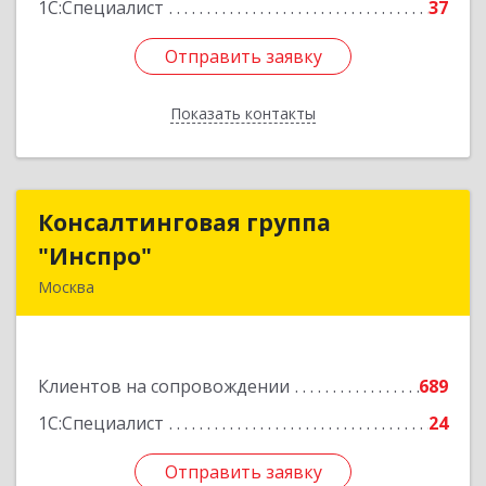
1С:Специалист
37
Отправить заявку
Отправить заявку
Показать контакты
Назад
Консалтинговая группа
Консалтинговая группа
"Инспро"
"Инспро"
Москва
107370, Москва г, Открытое ш, дом № 12,
строение 3, ком.55
Клиентов на сопровождении
689
Подробнее
1С:Специалист
24
Отправить заявку
Отправить заявку