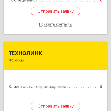
1С:Специалист
6
Отправить заявку
Отправить заявку
Показать контакты
Назад
ТЕХНОЛИНК
ТЕХНОЛИНК
Люберцы
140014, г.Люберцы, Октябрьский просп., д.373
Подробнее
Клиентов на сопровождении
5
Отправить заявку
Отправить заявку