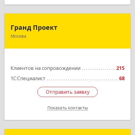
Гранд Проект
Гранд Проект
Москва
111033, Москва г, Золоторожский Вал ул, дом
№ 34, строение 1
Подробнее
Клиентов на сопровождении
215
1С:Специалист
68
Отправить заявку
Отправить заявку
Показать контакты
Назад