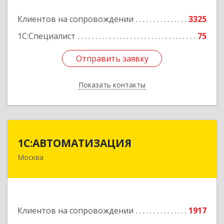
Подробнее
Клиентов на сопровождении
3325
1С:Специалист
75
Отправить заявку
Отправить заявку
Показать контакты
Назад
1С:АВТОМАТИЗАЦИЯ
1С:АВТОМАТИЗАЦИЯ
Москва
111024, Москва г, Энтузиастов 1-я ул, дом №
12А
Подробнее
Клиентов на сопровождении
1917