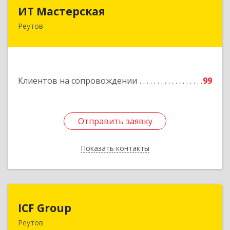
ИТ Мастерская
ИТ Мастерская
Реутов
Подробнее
Клиентов на сопровождении
99
Отправить заявку
Отправить заявку
Показать контакты
Назад
ICF Group
ICF Group
Реутов
143965, Московская обл, г.о. Реутов, Реутов г,