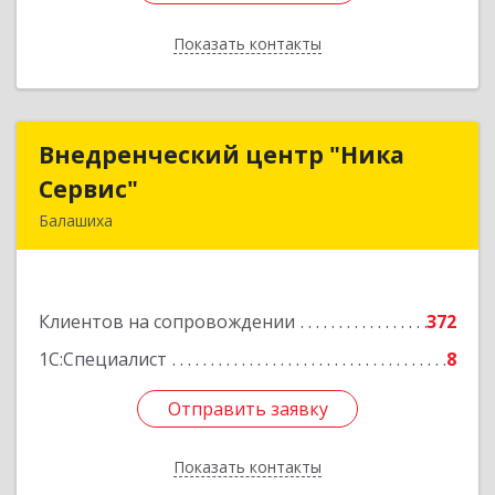
Показать контакты
Назад
Внедренческий центр "Ника
Внедренческий центр "Ника
Сервис"
Сервис"
Балашиха
143912, Московская обл, Балашиха г, Полевая
ул, дом № 3
Клиентов на сопровождении
372
Подробнее
1С:Специалист
8
Отправить заявку
Отправить заявку
Показать контакты
Назад