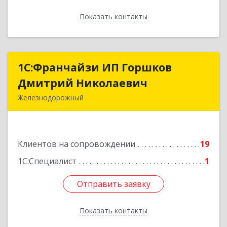
Показать контакты
Назад
1С:Франчайзи ИП Горшков
1С:Франчайзи ИП Горшков
Дмитрий Николаевич
Дмитрий Николаевич
Железнодорожный
143980, Московская обл, Железнодорожный г,
Пролетарская ул, дом № 10, кв.25
Клиентов на сопровождении
19
Подробнее
1С:Специалист
1
Отправить заявку
Отправить заявку
Показать контакты
Назад