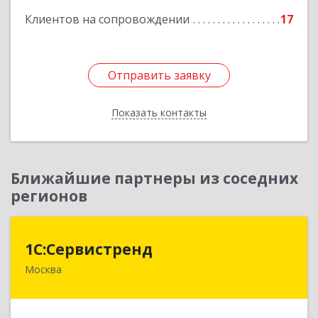
Клиентов на сопровождении
17
Подробнее
Отправить заявку
Отправить заявку
Показать контакты
Назад
Ближайшие партнеры из соседних
регионов
1С:Сервистренд
1С:Сервистренд
Москва
107023, Москва г, Семёновский пер, дом № 15,
этаж 6, пом.I, ком.4