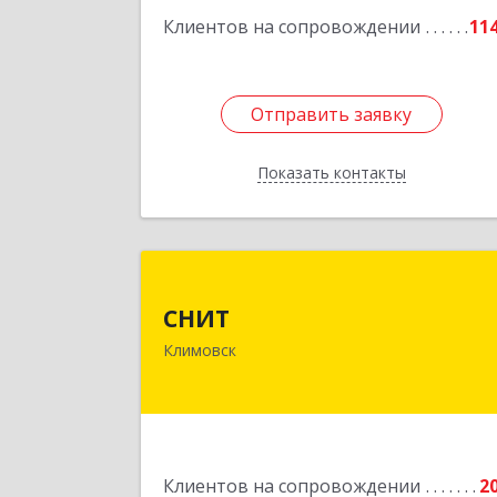
Подробне
Клиентов на сопровождении
11
Отправить заявку
Отправить заявку
Показать контакты
Назад
СНИ
СНИТ
142180, Московская обл, Климовск г
Климовск
Советская ул, дом № 1
Подробне
Клиентов на сопровождении
2