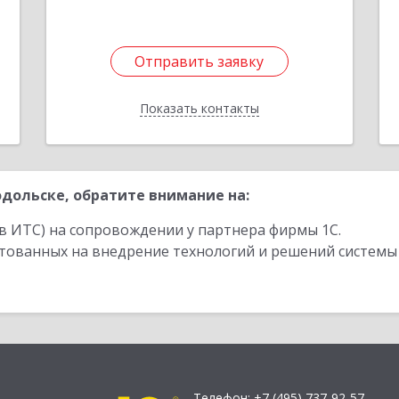
Подробнее
1
Отправить заявку
Отправить заявку
Показать контакты
Назад
дольске, обратите внимание на:
в ИТС) на сопровождении у партнера фирмы 1С.
стованных на внедрение технологий и решений системы
Телефон:
+7 (495) 737-92-57