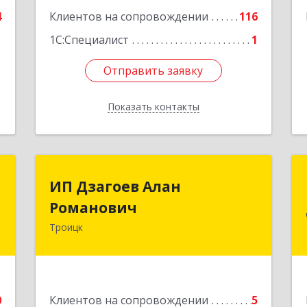
е
4
Клиентов на сопровождении
116
1С:Специалист
1
Отправить заявку
Отправить заявку
Показать контакты
Назад
Т
ИП Дзагоев Алан
ИП Дзагоев Алан
Романович
Романович
,
4
Троицк
119297, Москва
г,пос.Московский,ул.Родниковая,дом
е
30,к.1,кв.500Текстильщиков ул, дом
№ 6
0
Клиентов на сопровождении
5