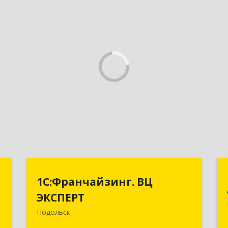
T
1С:Франчайзинг. ВЦ
1С:Франчайзинг. ВЦ
ЭКСПЕРТ
ЭКСПЕРТ
,
7
Подольск
142100, Московская обл, г.о.
Подольск, Подольск г, Федорова ул,