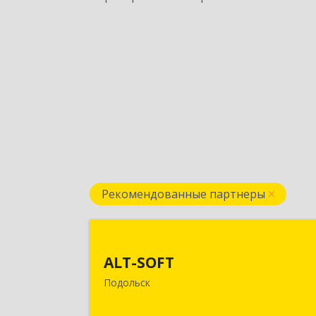
Рекомендованные партнеры
ALT-SOF
ALT-SOFT
142116, Московская обл, Подольск г
Подольск
Советская ул, дом № 41/5, оф.1