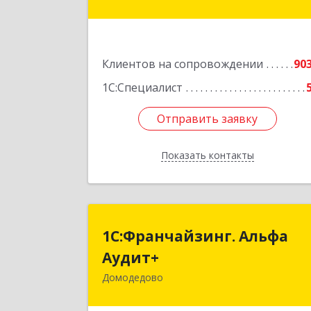
Подробне
Клиентов на сопровождении
90
1С:Специалист
Отправить заявку
Отправить заявку
Показать контакты
Назад
1С:Франчайзинг. Альф
1С:Франчайзинг. Альфа
Аудит
Аудит+
Домодедово
142001, Московская обл, Домодедов
г, Северный мкр, Каширское ш, до