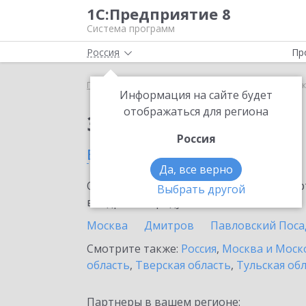
1С:Предприятие 8
Система программ
Россия
Пр
Главная
Сервисы ИТС
1С-Коннект
1С-Коннек
Информация на сайте будет
отображаться для региона
Заказать 1С-Коннект
Россия
в Подольске
Да, все верно
Ознакомьтесь с информационными карт
Выбрать другой
внедрение продукта.
Москва
Дмитров
Павловский Поса
Смотрите также:
Россия
,
Москва и Моск
область
,
Тверская область
,
Тульская об
Партнеры в вашем регионе: