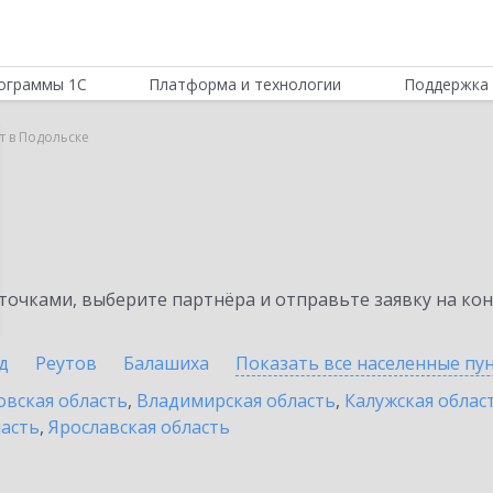
ограммы 1С
Платформа и технологии
Поддержка 
т в Подольске
очками, выберите партнёра и отправьте заявку на ко
д
Реутов
Балашиха
Показать все населенные
пу
овская область
,
Владимирская область
,
Калужская облас
ласть
,
Ярославская область