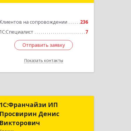
Подробнее
Клиентов на сопровождении
236
1С:Специалист
7
Отправить заявку
Отправить заявку
Показать контакты
Назад
1C:Франчайзи ИП
1C:Франчайзи ИП
Просвирин Денис
Просвирин Денис
Викторович
Викторович