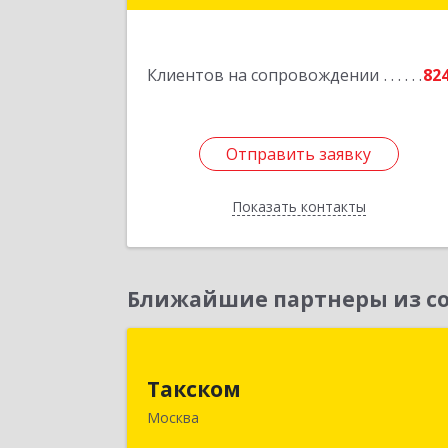
Подробне
Клиентов на сопровождении
82
Отправить заявку
Отправить заявку
Показать контакты
Назад
Ближайшие партнеры из со
Такско
Такском
119034, Москва г, Барыковский пер
Москва
дом № 4,стр.