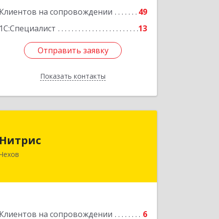
Клиентов на сопровождении
49
1С:Специалист
13
Отправить заявку
Отправить заявку
Показать контакты
Назад
Нитрис
Нитрис
142350, Московская обл, Чехов м.о.,
Чехов
Столбовая пгт, Серпуховская ул, дом
№ 23
Подробнее
Клиентов на сопровождении
6