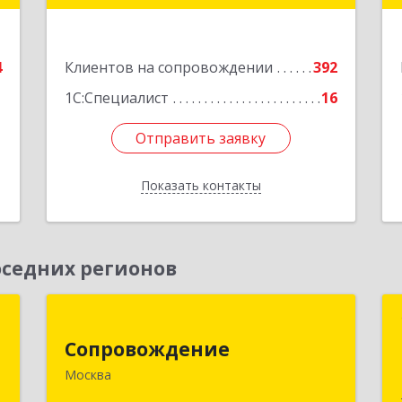
е
дом № 19, оф.506
Подробнее
4
Клиентов на сопровождении
392
1С:Специалист
16
Отправить заявку
Отправить заявку
Показать контакты
Назад
седних регионов
м
Сопровождение
Сопровождение
,
117198, Москва г, Саморы Машела ул,
Москва
2
дом № 8, корпус 1, кв.233