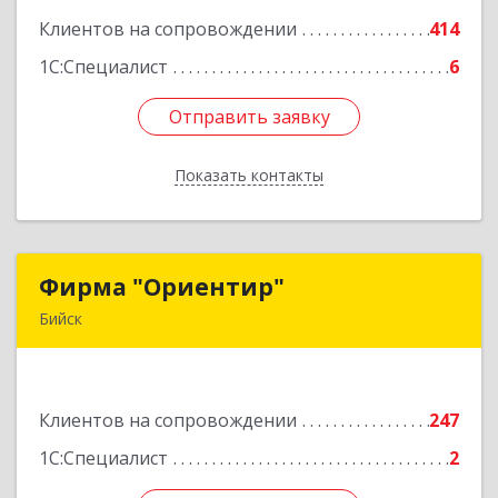
Клиентов на сопровождении
414
Подробнее
1С:Специалист
6
Отправить заявку
Отправить заявку
Показать контакты
Назад
Фирма "Ориентир"
Фирма "Ориентир"
Бийск
659300, Алтайский край, Бийск г, Сергея Кирова
пр-кт, дом № 3
Клиентов на сопровождении
247
Подробнее
1С:Специалист
2