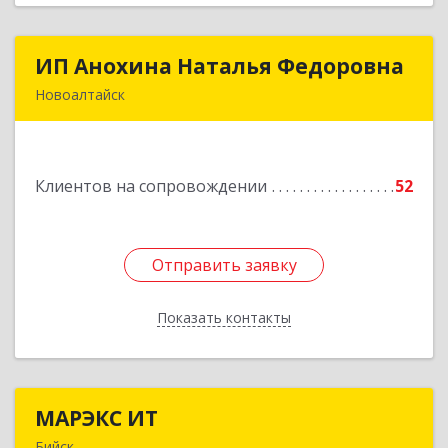
ИП Анохина Наталья Федоровна
ИП Анохина Наталья Федоровна
Новоалтайск
658041, Алтайский край, Новоалтайск г,
Белоярская ул, дом № 132
Клиентов на сопровождении
52
Подробнее
Отправить заявку
Отправить заявку
Показать контакты
Назад
МАРЭКС ИТ
МАРЭКС ИТ
Бийск