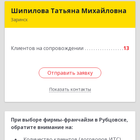
Шипилова Татьяна Михайловна
Шипилова Татьяна Михайловна
Заринск
Подробнее
Клиентов на сопровождении
13
Отправить заявку
Отправить заявку
Показать контакты
Назад
При выборе фирмы-франчайзи в Рубцовске,
обратите внимание на:
Количество клиентов (договоров ИТС)