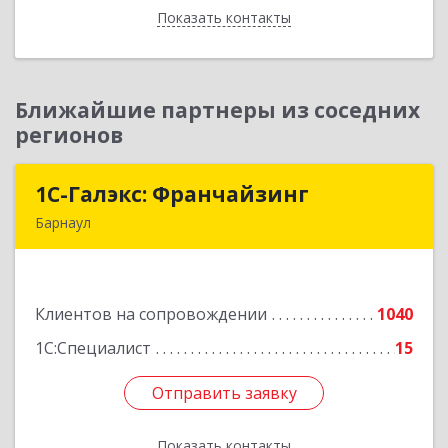
Показать контакты
Назад
Ближайшие партнеры из соседних
регионов
1С-Галэкс: Франчайзинг
1С-Галэкс: Франчайзинг
Барнаул
656015, Алтайский край, Барнаул г, Деповская
ул, дом № 7, каб.А-105
Клиентов на сопровождении
1040
Подробнее
1С:Специалист
15
Отправить заявку
Отправить заявку
Показать контакты
Назад