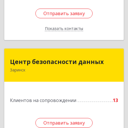
Отправить заявку
Отправить заявку
Показать контакты
Назад
Центр безопасности данных
Центр безопасности данных
Заринск
659100, Алтайский край, Заринск г, Таратынова
ул, дом № 11, кв.9
Подробнее
Клиентов на сопровождении
13
Отправить заявку
Отправить заявку