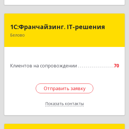
1С:Франчайзинг. IT-решения
1С:Франчайзинг. IT-решения
Белово
652600, Кемеровская обл, Белово г,
Железнодорожный пер, дом № 27
Подробнее
Клиентов на сопровождении
70
Отправить заявку
Отправить заявку
Показать контакты
Назад