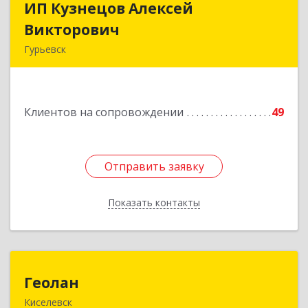
ИП Кузнецов Алексей
ИП Кузнецов Алексей
Викторович
Викторович
Гурьевск
652780, Кемеровская обл, Гурьевский р-н,
Гурьевск г, Суворова ул, дом № 32
Клиентов на сопровождении
49
Подробнее
Отправить заявку
Отправить заявку
Показать контакты
Назад
Геолан
Геолан
Киселевск
652700, Кемеровская обл, Киселевск г,