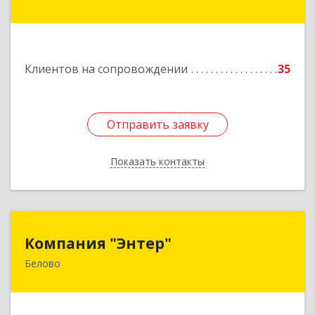
Транспортная ул, дом № 54
Подробнее
Клиентов на сопровождении
35
Отправить заявку
Отправить заявку
Показать контакты
Назад
Компания "Энтер"
Компания "Энтер"
Белово
652600, Кемеровская обл, Белово г, Почтовый
пер, дом № 2, пом.2