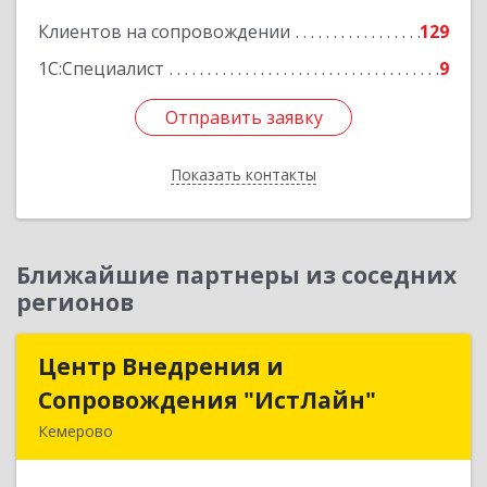
Подробнее
Клиентов на сопровождении
129
1С:Специалист
9
Отправить заявку
Отправить заявку
Показать контакты
Назад
Ближайшие партнеры из соседних
регионов
Центр Внедрения и
Центр Внедрения и
Сопровождения "ИстЛайн"
Сопровождения "ИстЛайн"
Кемерово
650000, Кемеровская область - Кузбасс обл, г.о.
Кемеровский, Кемерово г, Мичурина ул, дом №