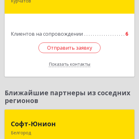
Курчатов
307251, Курская обл, Курчатовский р-н,
Курчатов г, Коммунистический пр-т, дом № 30,
корпус А
Подробнее
Клиентов на сопровождении
6
Отправить заявку
Отправить заявку
Показать контакты
Назад
Ближайшие партнеры из соседних
регионов
Софт-Юнион
Софт-Юнион
Белгород
308014, Белгородская обл, Белгород г, Садовая