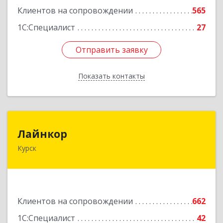
Клиентов на сопровождении
565
1С:Специалист
27
Отправить заявку
Отправить заявку
Показать контакты
Назад
Лайнкор
Лайнкор
Курск
305021, Курская обл, Курск г, Победы пр-кт, дом
№ 10, оф.№64
Подробнее
Клиентов на сопровождении
662
1С:Специалист
42