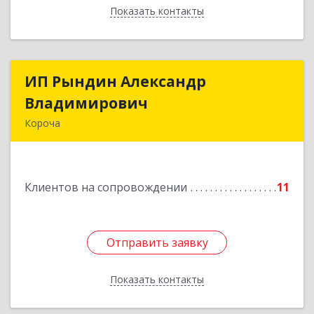
Показать контакты
Назад
ИП Рындин Александр
ИП Рындин Александр
Владимирович
Владимирович
Короча
309 201, Белгородская обл, Корочанский р-н,
Дальняя Игуменка с, Кураковка ул, дом № 76
Клиентов на сопровождении
11
Подробнее
Отправить заявку
Отправить заявку
Показать контакты
Назад