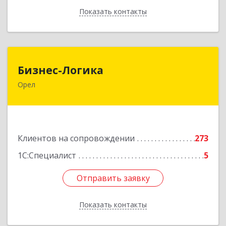
Показать контакты
Назад
Бизнес-Логика
Бизнес-Логика
Орел
302028, Орловская обл, Орловский р-н, Орел г,
Ленина ул, дом № 39а, пом.8, ком.18
Подробнее
Клиентов на сопровождении
273
1С:Специалист
5
Отправить заявку
Отправить заявку
Показать контакты
Назад