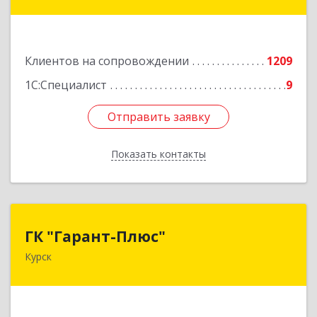
ул, дом № 3а, оф.4/1
Подробнее
Клиентов на сопровождении
1209
1С:Специалист
9
Отправить заявку
Отправить заявку
Показать контакты
Назад
ГК "Гарант-Плюс"
ГК "Гарант-Плюс"
Курск
305035, Курская обл, Курск г, Овечкина ул, дом
№ 14, пом.1
Подробнее