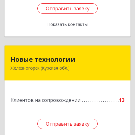
Отправить заявку
Отправить заявку
Показать контакты
Назад
Новые технологии
Новые технологии
Железногорск (Курская обл.)
307170, Курская обл, Железногорский р-н,
Железногорск г, Автолюбителей пер, дом № 5,
офис 7
Подробнее
Клиентов на сопровождении
13
Отправить заявку
Отправить заявку