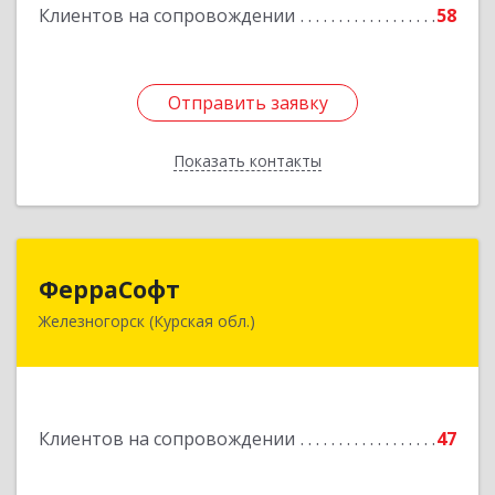
Клиентов на сопровождении
58
Отправить заявку
Отправить заявку
Показать контакты
Назад
ФерраСофт
ФерраСофт
Железногорск (Курская обл.)
307179, Курская обл, Железногорск г, Ленина ул,
дом № 92, корпус 1, оф.2-34
Подробнее
Клиентов на сопровождении
47