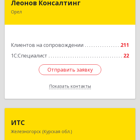
Леонов Консалтинг
Орел
302030, Орловская обл, Орловский р-н, Орел г,
Московская, дом № 17, пом.7
Подробнее
Клиентов на сопровождении
211
1С:Специалист
22
Отправить заявку
Отправить заявку
Показать контакты
Назад
ИТС
ИТС
Железногорск (Курская обл.)
307178, Курская обл, Железногорск г,