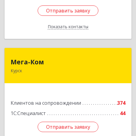
Отправить заявку
Отправить заявку
Показать контакты
Назад
Мега-Ком
Мега-Ком
Курск
305001, Курская обл, Курск г, Красной Армии ул,
дом № 23 А
Подробнее
Клиентов на сопровождении
374
1С:Специалист
44
Отправить заявку
Отправить заявку