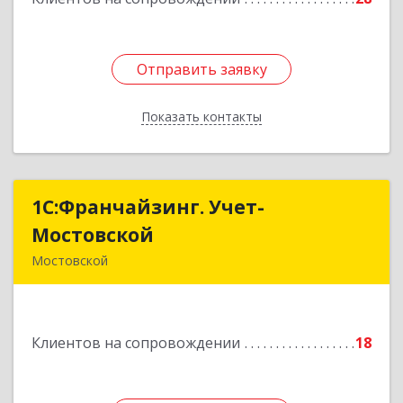
Отправить заявку
Отправить заявку
Показать контакты
Назад
1С:Франчайзинг. Учет-
1С:Франчайзинг. Учет-
Мостовской
Мостовской
Мостовской
352570, Краснодарский край, Мостовский р-н,
Мостовской пгт, Производственная ул, дом №
58, корпус 1
Клиентов на сопровождении
18
Подробнее