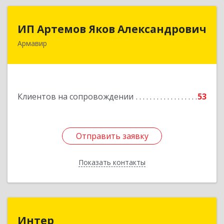
ИП Артемов Яков Александрович
ИП Артемов Яков Александрович
Армавир
Подробнее
Клиентов на сопровождении
53
Отправить заявку
Отправить заявку
Показать контакты
Назад
Интер
Интер