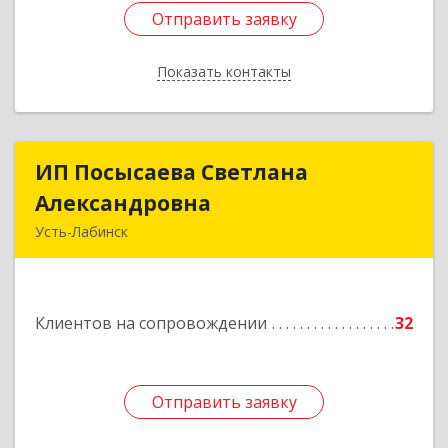
Отправить заявку
Отправить заявку
Показать контакты
Назад
ИП Посысаева Светлана
ИП Посысаева Светлана
Александровна
Александровна
Усть-Лабинск
352330, Краснодарский край, Усть-Лабинск г,
Зои Космодемьянской ул, дом № 192
Клиентов на сопровождении
32
Подробнее
Отправить заявку
Отправить заявку