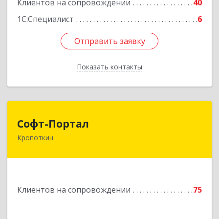
Клиентов на сопровождении
40
1С:Специалист
6
Отправить заявку
Отправить заявку
Показать контакты
Назад
Софт-Портал
Софт-Портал
Кропоткин
352395, Краснодарский край, Кавказский р-н,
Кропоткин г, Лесной пер, дом № 15, кв.61
Подробнее
Клиентов на сопровождении
75