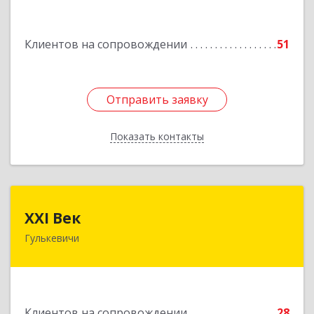
Подробнее
Клиентов на сопровождении
51
Отправить заявку
Отправить заявку
Показать контакты
Назад
XXI Век
XXI Век
Гулькевичи
352180, Краснодарский край, Отрадо-
Кубанское с, Северная ул, дом № 11
Подробнее
Клиентов на сопровождении
28