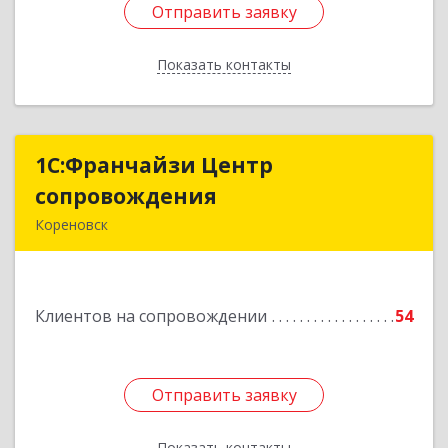
Отправить заявку
Отправить заявку
Показать контакты
Назад
1С:Франчайзи Центр
1С:Франчайзи Центр
сопровождения
сопровождения
Кореновск
Подробнее
Клиентов на сопровождении
54
Отправить заявку
Отправить заявку
Показать контакты
Назад