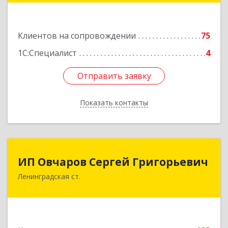
Подробнее
Клиентов на сопровождении
75
1С:Специалист
4
Отправить заявку
Отправить заявку
Показать контакты
Назад
ИП Овчаров Сергей Григорьевич
ИП Овчаров Сергей Григорьевич
Ленинградская ст.
353740, Краснодарский край, Ленинградский р-
н, Ленинградская ст-ца, Космонавтов ул, дом
№ 73
Подробнее