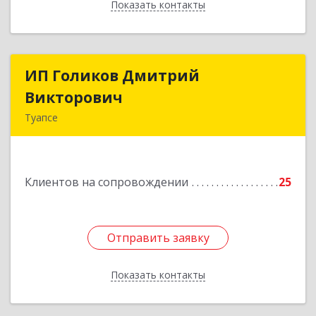
Показать контакты
Назад
ИП Голиков Дмитрий
ИП Голиков Дмитрий
Викторович
Викторович
Туапсе
352803, Краснодарский край, Туапсинский р-н,
Туапсе г, Калараша ул, дом № 53, кв.4
Клиентов на сопровождении
25
Подробнее
Отправить заявку
Отправить заявку
Показать контакты
Назад