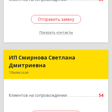
Отправить заявку
Отправить заявку
Показать контакты
Назад
ИП Смирнова Светлана
ИП Смирнова Светлана
Дмитриевна
Дмитриевна
Тбилисская
352350, Краснодарский край, Тбилисский р-н,
Северин х, Энгельса ул, дом № 26
Клиентов на сопровождении
54
Подробнее