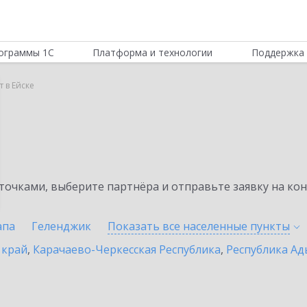
ограммы 1С
Платформа и технологии
Поддержка 
 в Ейске
очками, выберите партнёра и отправьте заявку на ко
апа
Геленджик
Показать все населенные
пункты
 край
,
Карачаево-Черкесская Республика
,
Республика Ад