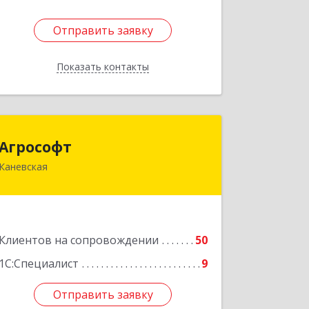
Отправить заявку
Отправить заявку
Показать контакты
Назад
Агрософт
Агрософт
Каневская
353730, Краснодарский край,
Каневская ст-ца, Гагарина ул, дом №
13
Подробнее
Клиентов на сопровождении
50
1С:Специалист
9
Отправить заявку
Отправить заявку