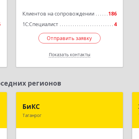
е
Подробнее
1
Клиентов на сопровождении
186
5
1С:Специалист
4
Отправить заявку
Отправить заявку
Показать контакты
Назад
седних регионов
-
БиКС
БиКС
у
Таганрог
347900, Ростовская обл, Таганрог г,
Фрунзе ул, дом № 74, кв.1
-
,