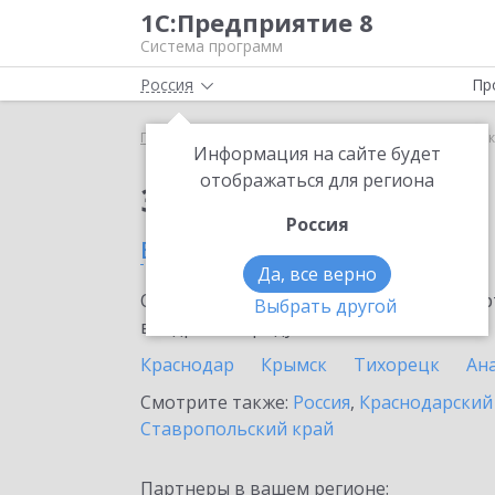
1С:Предприятие 8
Система программ
Россия
Пр
Главная
Сервисы ИТС
1С-Коннект
1С-Коннект
Информация на сайте будет
отображаться для региона
Заказать 1С-Коннект
Россия
в Ейске
Да, все верно
Ознакомьтесь с информационными карт
Выбрать другой
внедрение продукта.
Краснодар
Крымск
Тихорецк
Ан
Смотрите также:
Россия
,
Краснодарский
Ставропольский край
Партнеры в вашем регионе: