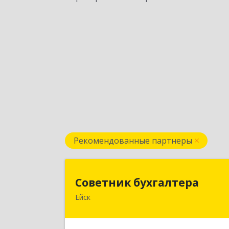
Рекомендованные партнеры
Советник бухгалтер
Советник бухгалтера
Ейск
353691, Краснодарский край, Ейски
р-н, Ейск г, Красная ул, дом №45/2
оф.