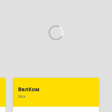
а
ВелКом
ВелКом
Ейск
й
353688, Краснодарский край, Ейский
,
р-н, Ейск г, Керченский пер, дом №
4
2/1, корпус 1