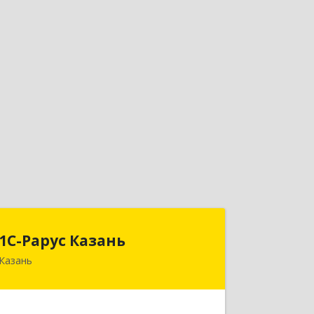
1С-Рарус Казань
1С-Рарус Казань
Казань
420088, Татарстан Респ, Казань г,
Победы пр-кт, дом № 159