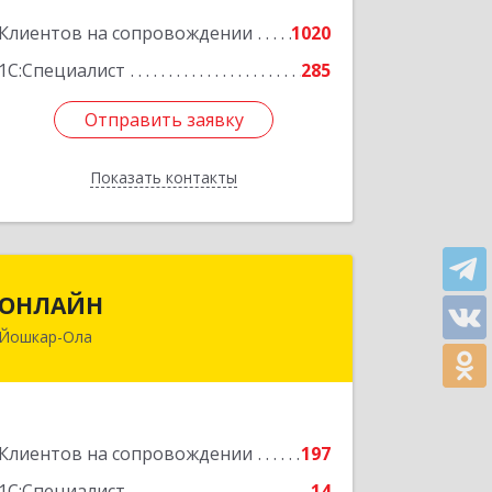
Подробнее
Клиентов на сопровождении
1020
1С:Специалист
285
Отправить заявку
Отправить заявку
Показать контакты
Назад
ОНЛАЙН
ОНЛАЙН
Йошкар-Ола
424000, Марий Эл Респ, Йошкар-Ола г,
Комсомольская ул, дом № 132, пом.III
Подробнее
Клиентов на сопровождении
197
1С:Специалист
14