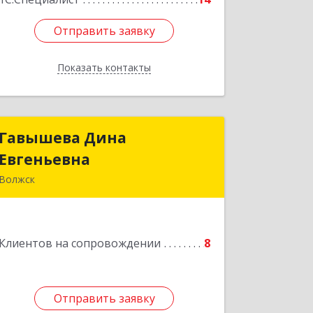
Отправить заявку
Отправить заявку
Показать контакты
Назад
Гавышева Дина
Гавышева Дина
Евгеньевна
Евгеньевна
Волжск
Подробнее
Клиентов на сопровождении
8
Отправить заявку
Отправить заявку