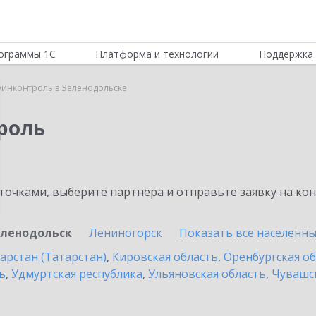
ограммы 1С
Платформа и технологии
Поддержка 
инконтроль в Зеленодольске
роль
очками, выберите партнёра и отправьте заявку на ко
ленодольск
Лениногорск
Показать все населенн
арстан (Татарстан)
,
Кировская область
,
Оренбургская о
ь
,
Удмуртская республика
,
Ульяновская область
,
Чувашск