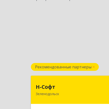
Рекомендованные партнеры
Н-Соф
Н-Софт
Зеленодольск
422521, Татарстан Респ (Татарстан)
Зеленодольский р-н, Зеленодольск г
Универсиады ул, дом № 