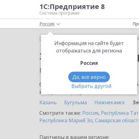
1С:Предприятие 8
Система программ
Россия
Пр
Главная
Сервисы ИТС
1С-Финконтроль
1С-Ф
Информация на сайте будет
отображаться для региона
Заказать 1С-Финконт
Россия
в Зеленодольске
Да, все верно
Ознакомьтесь с информационными карт
Выбрать другой
внедрение продукта.
Казань
Бугульма
Нижнекамск
Зе
Смотрите также:
Россия
,
Республика Тат
Республика Марий Эл
,
Самарская област
Партнеры в вашем регионе: