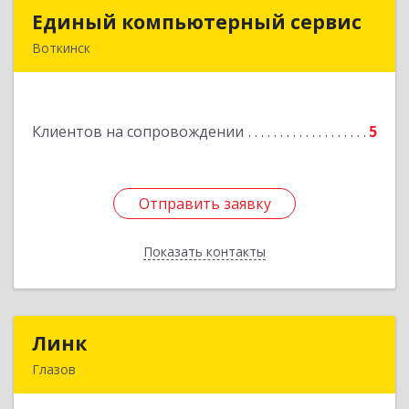
Единый компьютерный сервис
Единый компьютерный сервис
Воткинск
Подробнее
Клиентов на сопровождении
5
Отправить заявку
Отправить заявку
Показать контакты
Назад
Линк
Линк
Глазов
427622, Удмуртская Респ, Глазов г, Тани