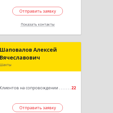
Отправить заявку
Отправить заявку
Показать контакты
Назад
Шаповалов Алексей
Шаповалов Алексей
Вячеславович
Вячеславович
Шахты
346510, Шахты г, Ленина ул, дом №
142
Клиентов на сопровождении
22
Подробнее
Отправить заявку
Отправить заявку