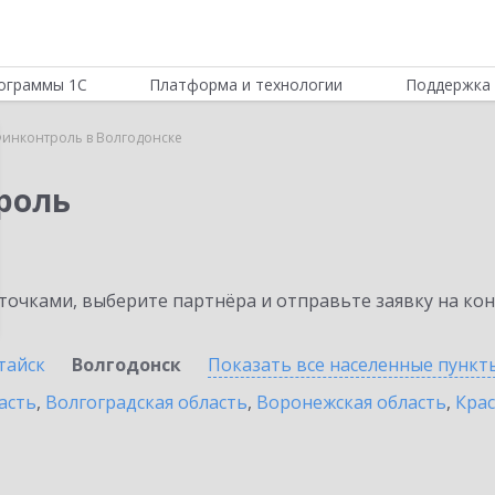
ограммы 1С
Платформа и технологии
Поддержка 
инконтроль в Волгодонске
роль
очками, выберите партнёра и отправьте заявку на ко
тайск
Волгодонск
Показать все населенные
пункт
асть
,
Волгоградская область
,
Воронежская область
,
Крас