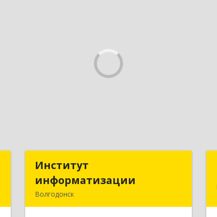
й
Институт
Институт
информатизации
информатизации
,
Волгодонск
3
347383, Ростовская обл, Волгодонск г,
Маршала Кошевого ул, дом № 44,