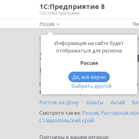
1С:Предприятие 8
Система программ
Россия
Пр
Главная
Сервисы ИТС
1С-Финконтроль
1С-Ф
Информация на сайте будет
отображаться для региона
Заказать 1С-Финконт
Россия
в Волгодонске
Да, все верно
Ознакомьтесь с информационными карт
Выбрать другой
внедрение продукта.
Ростов-на-Дону
Шахты
Аксай
Ба
Смотрите также:
Россия
,
Ростовская обл
Ставропольский край
Партнеры в вашем регионе: