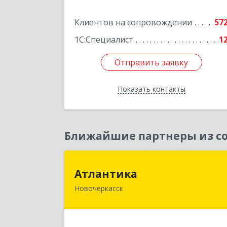
Подробне
Клиентов на сопровождении
57
1С:Специалист
1
Отправить заявку
Отправить заявку
Показать контакты
Назад
Ближайшие партнеры из со
Атлантик
Атлантика
Новочеркасск
346428, Ростовская обл, Новочеркасс
г, Кривопустенко пер, домовладени
№ 4А, пом.