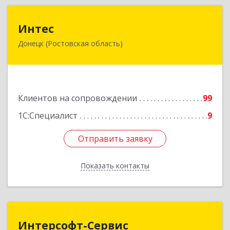
Интес
Интес
Донецк (Ростовская область)
346330, Ростовская обл, Донецк г, 60-й кв-л,
дом № 6 ( пристройка)
Подробнее
Клиентов на сопровождении
99
1С:Специалист
9
Отправить заявку
Отправить заявку
Показать контакты
Назад
Интерсофт-Сервис
Интерсофт-Сервис