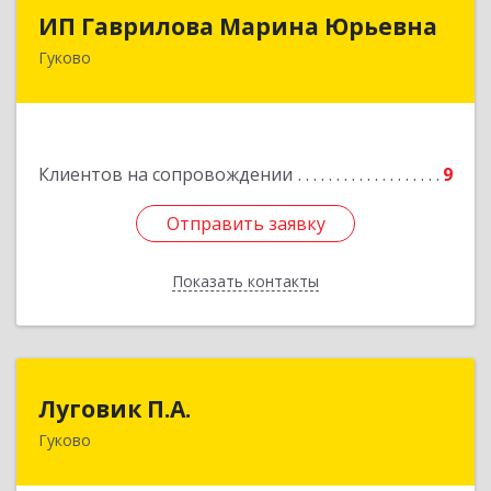
ИП Гаврилова Марина Юрьевна
ИП Гаврилова Марина Юрьевна
Гуково
Подробнее
Клиентов на сопровождении
9
Отправить заявку
Отправить заявку
Показать контакты
Назад
Луговик П.А.
Луговик П.А.
Гуково
Подробнее