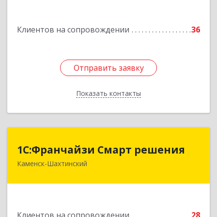
Подробнее
Клиентов на сопровождении
36
Отправить заявку
Отправить заявку
Показать контакты
Назад
1С:Франчайзи Смарт решения
1С:Франчайзи Смарт решения
Каменск-Шахтинский
347800, Ростовская обл, Каменск-Шахтинский г,
Ворошилова ул, дом № 152
Подробнее
Клиентов на сопровождении
28