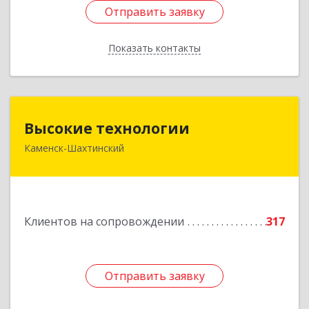
Отправить заявку
Отправить заявку
Показать контакты
Назад
Высокие технологии
Высокие технологии
Каменск-Шахтинский
347810, Ростовская обл, Каменск-Шахтинский г,
Карла Маркса пр-кт, дом № 31/33, этаж 2,
оф.217
Подробнее
Клиентов на сопровождении
317
Отправить заявку
Отправить заявку