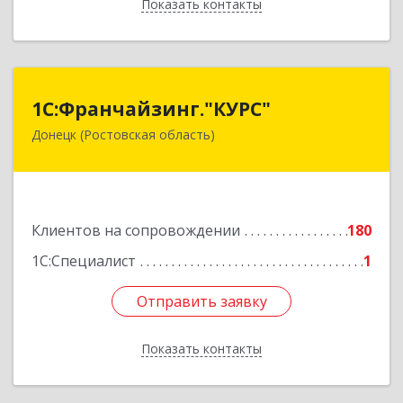
Показать контакты
Назад
1С:Франчайзинг."КУРС"
1С:Франчайзинг."КУРС"
Донецк (Ростовская область)
346330, Ростовская обл, Донецк г, Благодатный
пер, дом № 16
Подробнее
Клиентов на сопровождении
180
1С:Специалист
1
Отправить заявку
Отправить заявку
Показать контакты
Назад