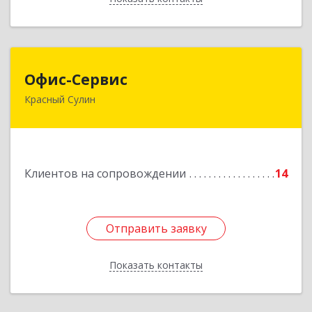
Офис-Сервис
Офис-Сервис
Красный Сулин
346350, Ростовская обл, р-н Красносулинский,
Красный Сулин г, Заводская ул, дом № 1
Подробнее
Клиентов на сопровождении
14
Отправить заявку
Отправить заявку
Показать контакты
Назад