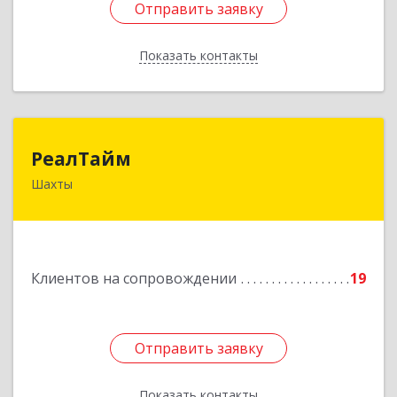
Отправить заявку
Отправить заявку
Показать контакты
Назад
РеалТайм
РеалТайм
Шахты
346504, Ростовская обл, Шахты г,
Чернышевского ул, дом № 42
Подробнее
Клиентов на сопровождении
19
Отправить заявку
Отправить заявку
Показать контакты
Назад