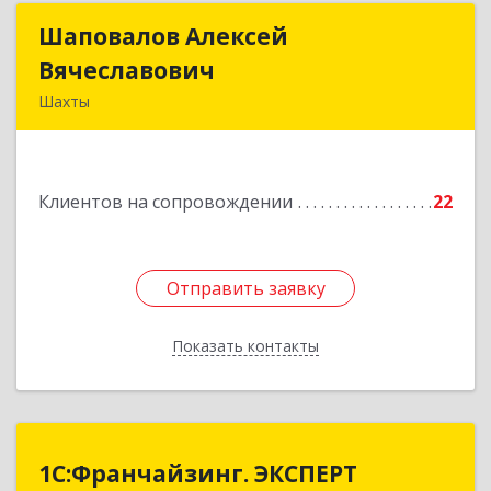
Шаповалов Алексей
Шаповалов Алексей
Вячеславович
Вячеславович
Шахты
346510, Шахты г, Ленина ул, дом № 142
Подробнее
Клиентов на сопровождении
22
Отправить заявку
Отправить заявку
Показать контакты
Назад
1С:Франчайзинг. ЭКСПЕРТ
1С:Франчайзинг. ЭКСПЕРТ