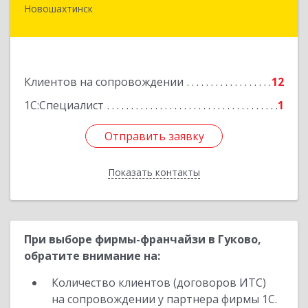
Новошахтинск
346901, Ростовская обл, Новошахтинск г,
Куйбышева ул, дом № 6, кв.2
Подробнее
Клиентов на сопровождении
12
1С:Специалист
1
Отправить заявку
Отправить заявку
Показать контакты
Назад
При выборе фирмы-франчайзи в Гуково,
обратите внимание на:
Количество клиентов (договоров ИТС)
на сопровождении у партнера фирмы 1С.