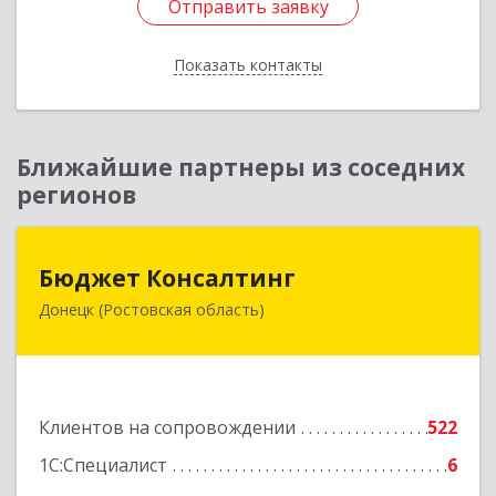
Отправить заявку
Отправить заявку
Показать контакты
Назад
Ближайшие партнеры из соседних
регионов
Бюджет Консалтинг
Бюджет Консалтинг
Донецк (Ростовская область)
346338, Ростовская обл, г.о. Город Донецк,
Донецк г, 12-й кв-л, дом № 10, оф.28
Подробнее
Клиентов на сопровождении
522
1С:Специалист
6