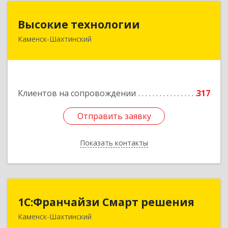
Высокие технологии
Высокие технологии
Каменск-Шахтинский
347810, Ростовская обл, Каменск-Шахтинский г,
Карла Маркса пр-кт, дом № 31/33, этаж 2,
оф.217
Подробнее
Клиентов на сопровождении
317
Отправить заявку
Отправить заявку
Показать контакты
Назад
1С:Франчайзи Смарт решения
1С:Франчайзи Смарт решения
Каменск-Шахтинский
347800, Ростовская обл, Каменск-Шахтинский г,