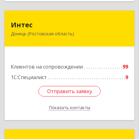
Интес
Интес
Донецк (Ростовская область)
346330, Ростовская обл, Донецк г, 60-й кв-л,
дом № 6 ( пристройка)
Подробнее
Клиентов на сопровождении
99
1С:Специалист
9
Отправить заявку
Отправить заявку
Показать контакты
Назад
Интерсофт-Сервис