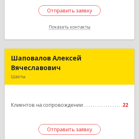
Отправить заявку
Отправить заявку
Показать контакты
Назад
Шаповалов Алексей
Шаповалов Алексей
Вячеславович
Вячеславович
Шахты
346510, Шахты г, Ленина ул, дом № 142
Подробнее
Клиентов на сопровождении
22
Отправить заявку
Отправить заявку