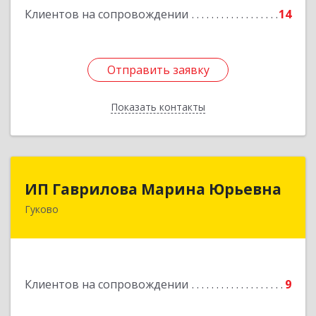
Клиентов на сопровождении
14
Отправить заявку
Отправить заявку
Показать контакты
Назад
ИП Гаврилова Марина Юрьевна
ИП Гаврилова Марина Юрьевна
Гуково
Подробнее
Клиентов на сопровождении
9