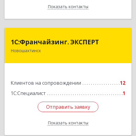
Показать контакты
Назад
1С:Франчайзинг. ЭКСПЕРТ
1С:Франчайзинг. ЭКСПЕРТ
Новошахтинск
346901, Ростовская обл, Новошахтинск г,
Куйбышева ул, дом № 6, кв.2
Подробнее
Клиентов на сопровождении
12
1С:Специалист
1
Отправить заявку
Отправить заявку
Показать контакты
Назад