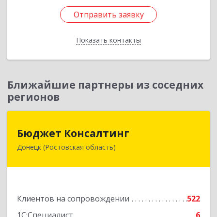
Отправить заявку
Отправить заявку
Показать контакты
Назад
Ближайшие партнеры из соседних
регионов
Бюджет Консалтинг
Бюджет Консалтинг
Донецк (Ростовская область)
346338, Ростовская обл, г.о. Город Донецк,
Донецк г, 12-й кв-л, дом № 10, оф.28
Подробнее
Клиентов на сопровождении
522
1С:Специалист
6