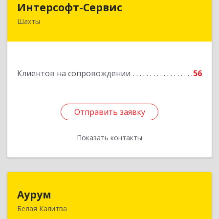
Интерсофт-Сервис
Шахты
346480, Ростовская обл, Шахты г, Советская ул,
дом № 279/10
Подробнее
Клиентов на сопровождении
56
Отправить заявку
Отправить заявку
Показать контакты
Назад
Аурум
Аурум
Белая Калитва
347044, Ростовская обл, Белокалитвинский р-н,