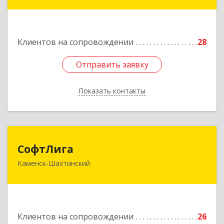
Ворошилова ул, дом № 152
Подробнее
Клиентов на сопровождении
28
Отправить заявку
Отправить заявку
Показать контакты
Назад
СофтЛига
СофтЛига
Каменск-Шахтинский
347800, Ростовская обл, Каменск-Шахтинский г,
Желябова ул, дом № 33А
Подробнее
Клиентов на сопровождении
26