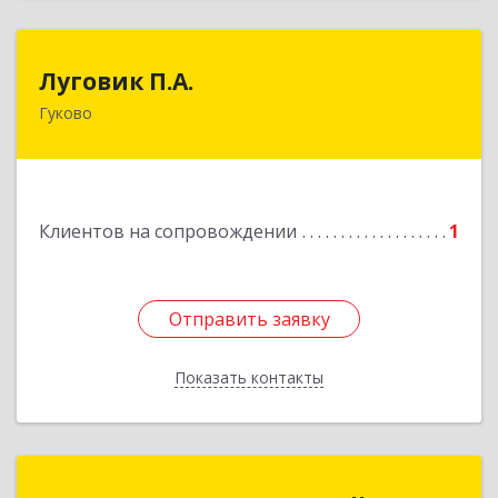
Луговик П.А.
Луговик П.А.
Гуково
Подробнее
Клиентов на сопровождении
1
Отправить заявку
Отправить заявку
Показать контакты
Назад
Воронина Наталья Михайловна