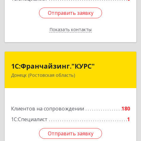
Отправить заявку
Отправить заявку
Показать контакты
Назад
1С:Франчайзинг."КУРС"
1С:Франчайзинг."КУРС"
Донецк (Ростовская область)
346330, Ростовская обл, Донецк г, Благодатный
пер, дом № 16
Подробнее
Клиентов на сопровождении
180
1С:Специалист
1
Отправить заявку
Отправить заявку