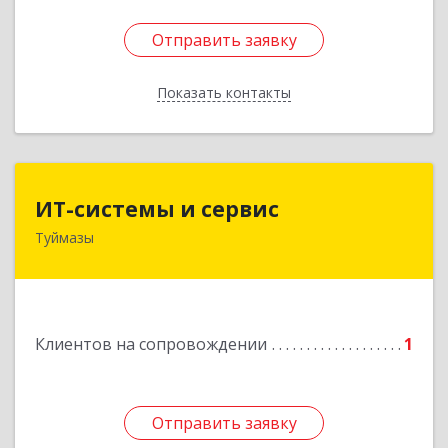
Отправить заявку
Отправить заявку
Показать контакты
Назад
ИТ-системы и сервис
ИТ-системы и сервис
Туймазы
452 750, 452750, Башкортостан Респ,
Туймазинский р-н, Туймазы г, Заводская ул,
дом № 11
Подробнее
Клиентов на сопровождении
1
Отправить заявку
Отправить заявку