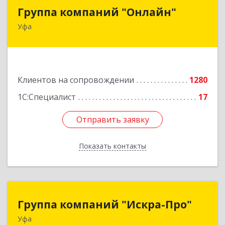
Группа компаний "Онлайн"
Группа компаний "Онлайн"
Уфа
450006, Башкортостан Респ, г.о. город Уфа, Уфа
г, Цюрупы ул, дом № 130, этаж 1
Подробнее
Клиентов на сопровождении
1280
1С:Специалист
17
Отправить заявку
Отправить заявку
Показать контакты
Назад
Группа компаний "Искра-Про"
Группа компаний "Искра-Про"
Уфа
450054, Башкортостан Респ, Уфимский р-н, Уфа