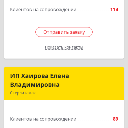
Подробнее
Клиентов на сопровождении
114
Отправить заявку
Отправить заявку
Показать контакты
Назад
ИП Хаирова Елена
ИП Хаирова Елена
Владимировна
Владимировна
Стерлитамак
Подробнее
Клиентов на сопровождении
89