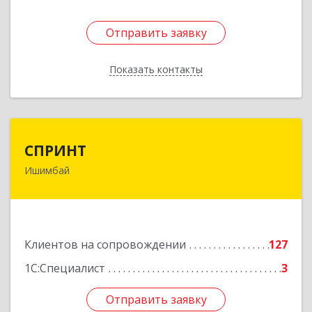
Отправить заявку
Отправить заявку
Показать контакты
Назад
СПРИНТ
СПРИНТ
Ишимбай
453201, Башкортостан Респ, Ишимбайский р-н,
Ишимбай г, Якупа Кулмыя ул, дом № 25
Подробнее
Клиентов на сопровождении
127
1С:Специалист
3
Отправить заявку
Отправить заявку