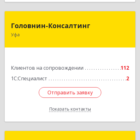
Головнин-Консалтинг
Головнин-Консалтинг
Уфа
450006, Башкортостан Респ, Уфа г, Ленина ул,
дом № 148, оф.204
Подробнее
Клиентов на сопровождении
112
1С:Специалист
2
Отправить заявку
Отправить заявку
Показать контакты
Назад