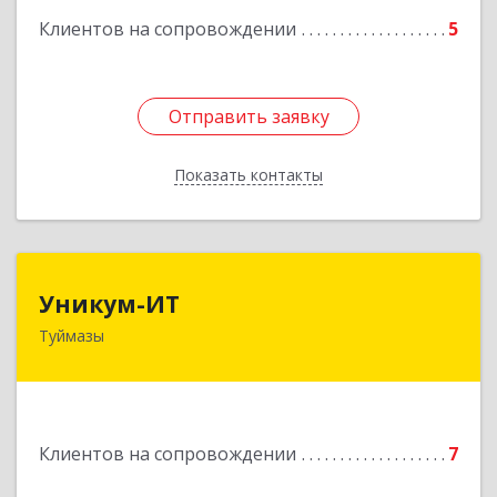
Клиентов на сопровождении
5
Отправить заявку
Отправить заявку
Показать контакты
Назад
Уникум-ИТ
Уникум-ИТ
Туймазы
452757, Башкортостан Респ, Туймазинский р-н,
Туймазы г, Заводской пер, дом № 2, корпус Б
Подробнее
Клиентов на сопровождении
7