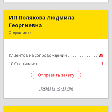
ИП Полякова Людмила
ИП Полякова Людмила
Георгиевна
Георгиевна
Стерлитамак
453120, Башкортостан Респ, Стерлитамак г,
Имая Насыри ул, дом № 1, кв.74
Клиентов на сопровождении
39
Подробнее
1С:Специалист
1
Отправить заявку
Отправить заявку
Показать контакты
Назад