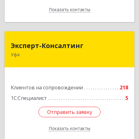
Показать контакты
Назад
Эксперт-Консалтинг
Эксперт-Консалтинг
Уфа
450059, Башкортостан Респ, Уфимский р-н, Уфа
г, Малая Гражданская ул, дом № 35А
Подробнее
Клиентов на сопровождении
218
1С:Специалист
5
Отправить заявку
Отправить заявку
Показать контакты
Назад