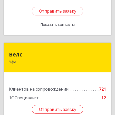
Отправить заявку
Отправить заявку
Показать контакты
Назад
Велс
Велс
Уфа
450071, Башкортостан Респ, Уфа г, 50 лет СССР
ул, дом № 48/1, этаж 5
Подробнее
Клиентов на сопровождении
721
1С:Специалист
12
Отправить заявку
Отправить заявку