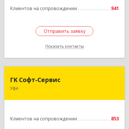
Клиентов на сопровождении
941
Отправить заявку
Отправить заявку
Показать контакты
Назад
ГK Софт-Сервис
ГK Софт-Сервис
Уфа
450022, Башкортостан Респ, Уфа г, Менделеева
ул, дом № 134/7
Подробнее
Клиентов на сопровождении
853