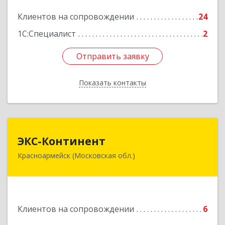
Подробнее
Клиентов на сопровождении
24
1С:Специалист
2
Отправить заявку
Отправить заявку
Показать контакты
Назад
ЭКС-Континент
ЭКС-Континент
Красноармейск (Московская обл.)
141292, Московская область, Красноармейск,
микрорайон "Северный", дом № 23, кв.79
Подробнее
Клиентов на сопровождении
6