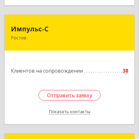
Импульс-С
Импульс-С
Ростов
152151, Ярославская обл, Ростовский р-н,
Ростов г, Карла Маркса ул, дом № 10
Подробнее
Клиентов на сопровождении
38
Отправить заявку
Отправить заявку
Показать контакты
Назад