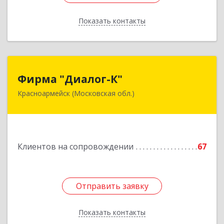
Показать контакты
Назад
Фирма "Диалог-К"
Фирма "Диалог-К"
Красноармейск (Московская обл.)
141292, Московская обл, Красноармейск г,
Комсомольская ул, дом № 4, пом.25
Подробнее
Клиентов на сопровождении
67
Отправить заявку
Отправить заявку
Показать контакты
Назад