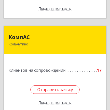
Показать контакты
Назад
КомпАС
КомпАС
Кольчугино
601782, Владимирская область, г.Кольчугино,
ул.Больничная, д.20
Подробнее
Клиентов на сопровождении
17
Отправить заявку
Отправить заявку
Показать контакты
Назад