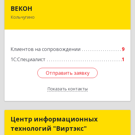
ВЕКОН
ВЕКОН
Кольчугино
601785, Владимирская обл, Кольчугинский р-н,
Кольчугино г, 3 Интернационала ул, дом № 38
Подробнее
Клиентов на сопровождении
9
1С:Специалист
1
Отправить заявку
Отправить заявку
Показать контакты
Назад
Центр информационных
Центр информационных
технологий "Виртэкс"
технологий "Виртэкс"