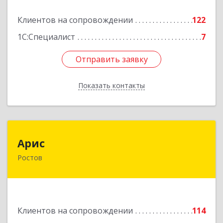
Подробнее
Клиентов на сопровождении
122
1С:Специалист
7
Отправить заявку
Отправить заявку
Показать контакты
Назад
Арис
Арис
Ростов
152150, Ярославская обл, Ростовский р-н,
Ростов г, Пионерский проезд, дом № 3
Подробнее
Клиентов на сопровождении
114