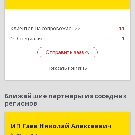
Залесский г, Менделеева ул, дом № 18, кв.7
Подробнее
Клиентов на сопровождении
11
1С:Специалист
1
Отправить заявку
Отправить заявку
Показать контакты
Назад
Ближайшие партнеры из соседних
регионов
ИП Гаев Николай Алексеевич
ИП Гаев Николай Алексеевич
Александров