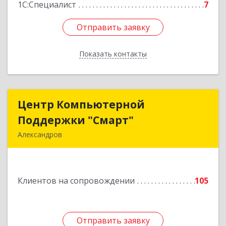
1С:Специалист
7
Отправить заявку
Отправить заявку
Показать контакты
Назад
Центр Компьютерной
Центр Компьютерной
Поддержки "Смарт"
Поддержки "Смарт"
Александров
601650, Владимирская обл, Александровский р-
н, Александров г, Институтская ул, дом № 1,
ком.74
Клиентов на сопровождении
105
Подробнее
Отправить заявку
Отправить заявку