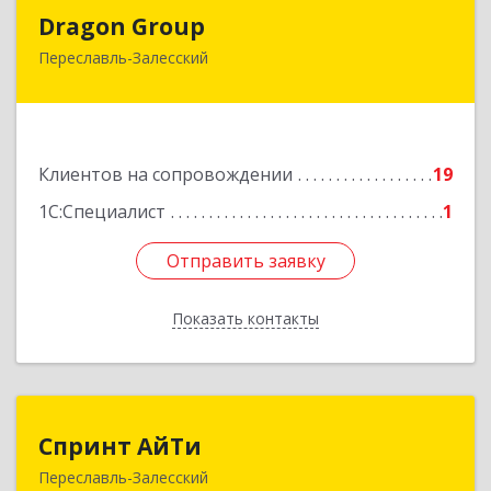
Dragon Group
Dragon Group
Переславль-Залесский
152020, Ярославская обл, Переславль-
Залесский г, Советская ул, дом № 37, оф.304, 307
Подробнее
Клиентов на сопровождении
19
1С:Специалист
1
Отправить заявку
Отправить заявку
Показать контакты
Назад
Спринт АйТи
Спринт АйТи
Переславль-Залесский
152025, Ярославская обл, Переславль-