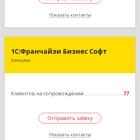
Показать контакты
Назад
1С:Франчайзи Бизнес Софт
1С:Франчайзи Бизнес Софт
Кинешма
155800, Ивановская обл, Кинешма г, Жуковская
ул, дом № 10
Подробнее
Клиентов на сопровождении
77
Отправить заявку
Отправить заявку
Показать контакты
Назад