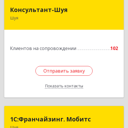
Консультант-Шуя
Консультант-Шуя
Шуя
155900, Ивановская обл, Шуя г, Свердлова ул,
дом № 53-1
Подробнее
Клиентов на сопровождении
102
Отправить заявку
Отправить заявку
Показать контакты
Назад
1С:Франчайзинг. Мобитс
1С:Франчайзинг. Мобитс
Шуя