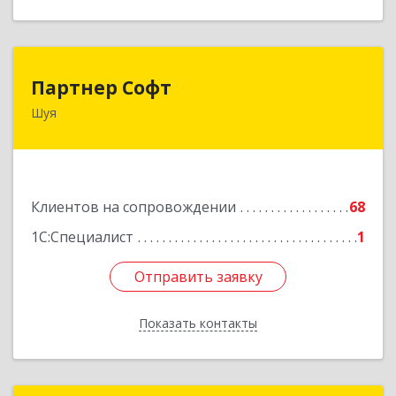
Партнер Софт
Партнер Софт
Шуя
155900, Ивановская обл, Шуйский р-н, Шуя г,
Васильевская ул, дом № 6, оф.2
Подробнее
Клиентов на сопровождении
68
1С:Специалист
1
Отправить заявку
Отправить заявку
Показать контакты
Назад