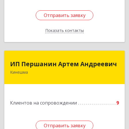
Отправить заявку
Отправить заявку
Показать контакты
Назад
ИП Першанин Артем Андреевич
ИП Першанин Артем Андреевич
Кинешма
Подробнее
Клиентов на сопровождении
9
Отправить заявку
Отправить заявку