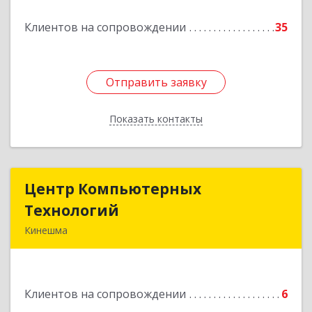
Подробнее
Клиентов на сопровождении
35
Отправить заявку
Отправить заявку
Показать контакты
Назад
Центр Компьютерных
Центр Компьютерных
Технологий
Технологий
Кинешма
155800, Ивановская обл, Кинешма г, Вичугская
ул, дом № 106
Клиентов на сопровождении
6
Подробнее