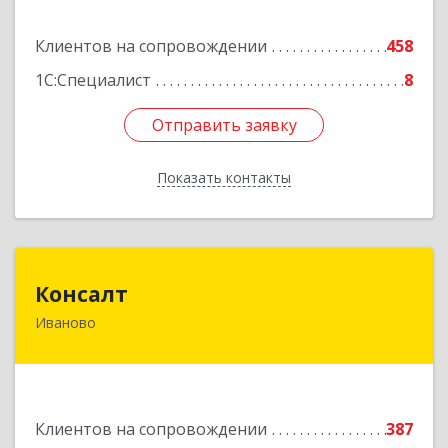
Подробнее
Клиентов на сопровождении
458
1С:Специалист
8
Отправить заявку
Отправить заявку
Показать контакты
Назад
Консалт
Консалт
Иваново
153000, Ивановская обл, Иваново г, Жарова ул,
дом № 3, оф.7001
Подробнее
Клиентов на сопровождении
387