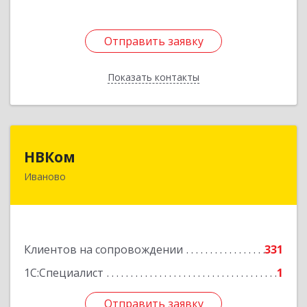
Отправить заявку
Отправить заявку
Показать контакты
Назад
НВКом
НВКом
Иваново
153000, Ивановская обл, Иваново г, Аптечный
пер, дом № 11, оф.8
Подробнее
Клиентов на сопровождении
331
1С:Специалист
1
Отправить заявку
Отправить заявку