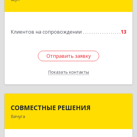
Подробнее
Клиентов на сопровождении
13
Отправить заявку
Отправить заявку
Показать контакты
Назад
СОВМЕСТНЫЕ РЕШЕНИЯ
СОВМЕСТНЫЕ РЕШЕНИЯ
Вичуга
155331, Ивановская обл, Вичугский р-н, Вичуга
г, Большая Пролетарская ул, дом № 16