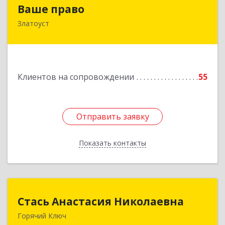
Ваше право
Ваше право
Златоуст
456219, Челябинская обл, Златоуст г,
Молодежный кв-л, дом № 7, кв.136
Подробнее
Клиентов на сопровождении
55
Отправить заявку
Отправить заявку
Показать контакты
Назад
Стась Анастасия Николаевна
Стась Анастасия Николаевна
Горячий Ключ
353290, г. Горячий Ключ, ул. Ленина, д. 242,