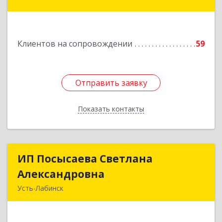
кв.23
Подробнее
Клиентов на сопровождении
59
Отправить заявку
Отправить заявку
Показать контакты
Назад
ИП Посысаева Светлана
ИП Посысаева Светлана
Александровна
Александровна
Усть-Лабинск
352330, Краснодарский край, Усть-Лабинск г,
Зои Космодемьянской ул, дом № 192