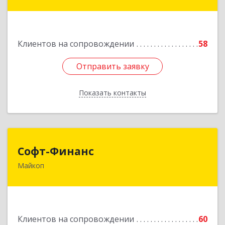
Краснооктябрьская ул, дом № 59, кв.1
Подробнее
Клиентов на сопровождении
58
Отправить заявку
Отправить заявку
Показать контакты
Назад
Софт-Финанс
Софт-Финанс
Майкоп
385006, Адыгея Респ, Майкоп г, Калинина ул,
дом № 210С
Подробнее
Клиентов на сопровождении
60