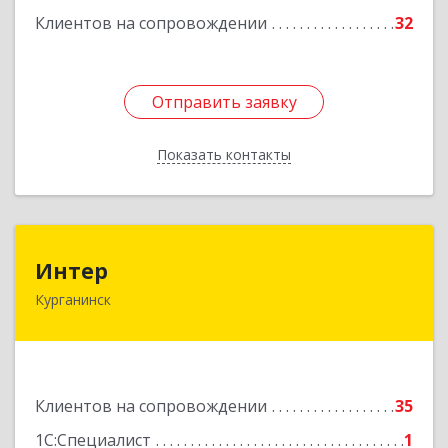
Клиентов на сопровождении
32
Подробнее
Отправить заявку
Отправить заявку
Показать контакты
Назад
Интер
Интер
Курганинск
352430, Краснодарский край, Курганинск г,
Матросова ул, дом № 151
Подробнее
Клиентов на сопровождении
35
1С:Специалист
1