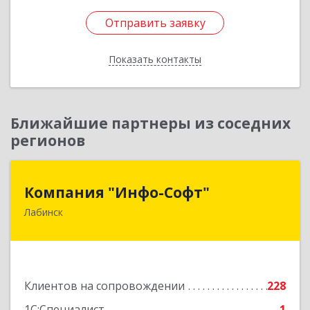
Отправить заявку
Отправить заявку
Показать контакты
Назад
Ближайшие партнеры из соседних
регионов
Компания "Инфо-Софт"
Компания "Инфо-Софт"
Лабинск
352500, Краснодарский край, Лабинский р-н,
Лабинск г, Константинова ул, дом № 72
Подробнее
Клиентов на сопровождении
228
1С:Специалист
1