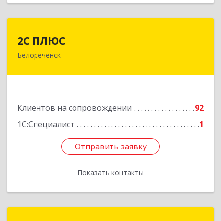
2С ПЛЮС
2С ПЛЮС
Белореченск
352630, Краснодарский край, Белореченский р-
н, Белореченск г, Мира ул, дом № 63
Подробнее
Клиентов на сопровождении
92
1С:Специалист
1
Отправить заявку
Отправить заявку
Показать контакты
Назад