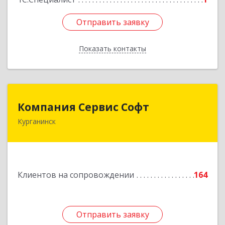
Отправить заявку
Отправить заявку
Показать контакты
Назад
Компания Сервис Софт
Компания Сервис Софт
Курганинск
352430, Краснодарский край, Курганинск г,
Розы Люксембург ул, дом № 333
Подробнее
Клиентов на сопровождении
164
Отправить заявку
Отправить заявку