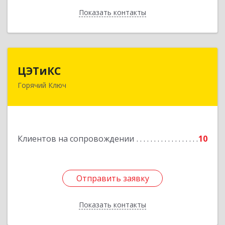
Показать контакты
Назад
ЦЭТиКС
ЦЭТиКС
Горячий Ключ
353290, Краснодарский край, Горячий Ключ г,
Ленина ул, дом № 208, оф.21
Подробнее
Клиентов на сопровождении
10
Отправить заявку
Отправить заявку
Показать контакты
Назад