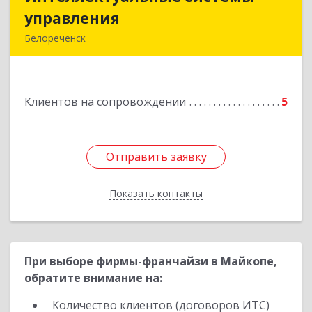
управления
управления
Белореченск
352630, Краснодарский край, Белореченск г,
Луценко ул, дом № 103
Клиентов на сопровождении
5
Подробнее
Отправить заявку
Отправить заявку
Показать контакты
Назад
При выборе фирмы-франчайзи в Майкопе,
обратите внимание на:
Количество клиентов (договоров ИТС)