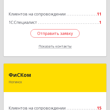
Подробнее
Клиентов на сопровождении
11
1С:Специалист
1
Отправить заявку
Отправить заявку
Показать контакты
Назад
ФиСКом
ФиСКом
Ногинск
142403, Московская обл., г.Ногинск,
ул.Ремесленная, д.1, пом.33
Подробнее
Клиентов на сопровождении
15