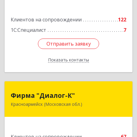
3, этаж 3, оф.1
Подробнее
Клиентов на сопровождении
122
1С:Специалист
7
Отправить заявку
Отправить заявку
Показать контакты
Назад
Фирма "Диалог-К"
Фирма "Диалог-К"
Красноармейск (Московская обл.)
141292, Московская обл, Красноармейск г,
Комсомольская ул, дом № 4, пом.25
Подробнее
Клиентов на сопровождении
67