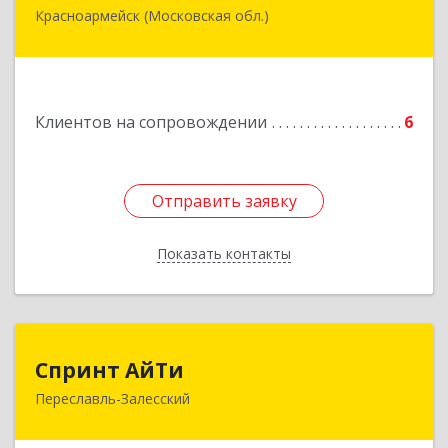
Красноармейск (Московская обл.)
141292, Московская область, Красноармейск,
микрорайон "Северный", дом № 23, кв.79
Подробнее
Клиентов на сопровождении
6
Отправить заявку
Отправить заявку
Показать контакты
Назад
Спринт АйТи
Спринт АйТи
Переславль-Залесский
152025, Ярославская обл, Переславль-
Залесский г, Менделеева ул, дом № 18, кв.7