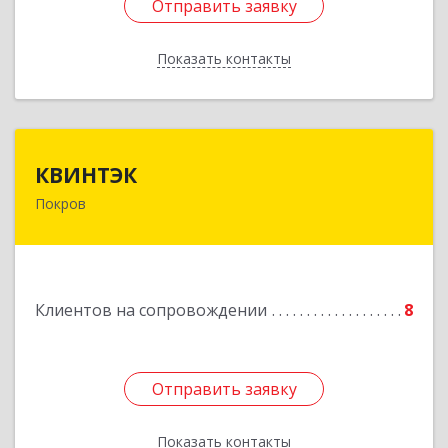
Отправить заявку
Отправить заявку
Показать контакты
Назад
КВИНТЭК
КВИНТЭК
Покров
601122, Владимирская обл, Петушинский р-н,
Покров г, 3 Интернационала ул, дом № 55, кв.9
Подробнее
Клиентов на сопровождении
8
Отправить заявку
Отправить заявку
Показать контакты
Назад