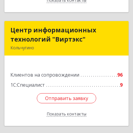
Показать контакты
Назад
Центр информационных
Центр информационных
технологий "Виртэкс"
технологий "Виртэкс"
Кольчугино
601785, Владимирская обл, Кольчугинский р-н,
Кольчугино г, Добровольского ул, дом № 11
Клиентов на сопровождении
96
Подробнее
1С:Специалист
9
Отправить заявку
Отправить заявку
Показать контакты
Назад