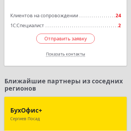
Подробнее
Клиентов на сопровождении
24
1С:Специалист
2
Отправить заявку
Отправить заявку
Показать контакты
Назад
Ближайшие партнеры из соседних
регионов
БухОфис+
БухОфис+
Сергиев Посад
141304, Московская обл, Сергиево-Посадский
р-н, Сергиев Посад г, Воробьевская ул, дом №