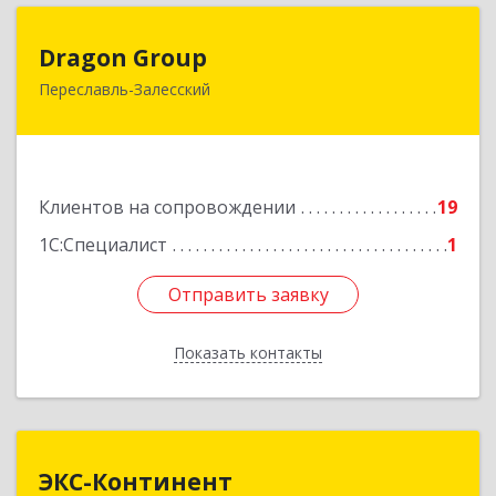
Dragon Group
Dragon Group
Переславль-Залесский
152020, Ярославская обл, Переславль-
Залесский г, Советская ул, дом № 37, оф.304, 307
Подробнее
Клиентов на сопровождении
19
1С:Специалист
1
Отправить заявку
Отправить заявку
Показать контакты
Назад
ЭКС-Континент
ЭКС-Континент