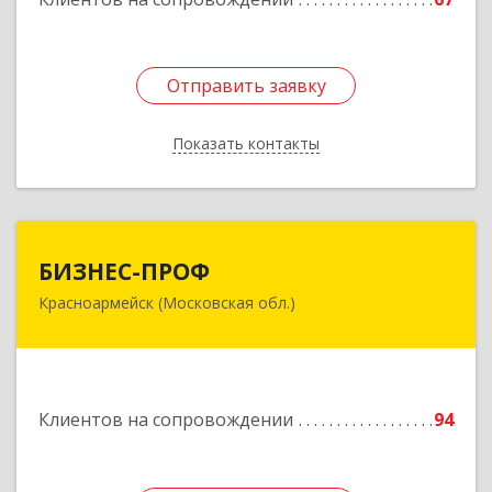
Отправить заявку
Отправить заявку
Показать контакты
Назад
БИЗНЕС-ПРОФ
БИЗНЕС-ПРОФ
Красноармейск (Московская обл.)
141290, Московская обл, Красноармейск г,
Чкалова ул, дом № 8, оф.7
Подробнее
Клиентов на сопровождении
94